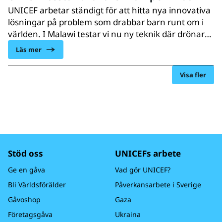
UNICEF arbetar ständigt för att hitta nya innovativa
lösningar på problem som drabbar barn runt om i
världen. I Malawi testar vi nu ny teknik där drönare
blir medhjälpare i kampen mot hiv.
Läs mer
Visa fler
Stöd oss
UNICEFs arbete
Ge en gåva
Vad gör UNICEF?
Bli Världsförälder
Påverkansarbete i Sverige
Gåvoshop
Gaza
Företagsgåva
Ukraina