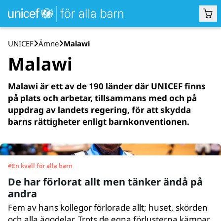
UNICEF
Ämne
Malawi
Malawi
Malawi är ett av de 190 länder där UNICEF finns
på plats och arbetar, tillsammans med och på
uppdrag av landets regering, för att skydda
barns rättigheter enligt barnkonventionen.
#
En kväll för alla barn
De har förlorat allt men tänker ändå på
andra
Fem av hans kollegor förlorade allt; huset, skörden
och alla ägodelar. Trots de egna förlusterna kämpar