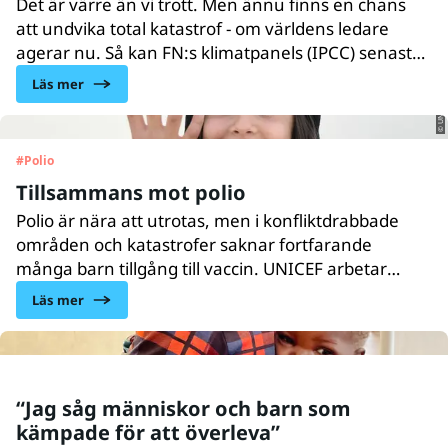
Det är värre än vi trott. Men ännu finns en chans
att undvika total katastrof - om världens ledare
agerar nu. Så kan FN:s klimatpanels (IPCC) senaste
rapport sammanfattas. Varför agerar inte
Läs mer
© UNICEF/Karimi
världens ledare?
#
Polio
Tillsammans mot polio
Polio är nära att utrotas, men i konfliktdrabbade
områden och katastrofer saknar fortfarande
många barn tillgång till vaccin. UNICEF arbetar
intensivt tillsammans med partner för att stoppa
Läs mer
spridningen av polio, så att inget barn någonsin
drabbas av den dödliga sjukdomen.
“Jag såg människor och barn som
kämpade för att överleva”