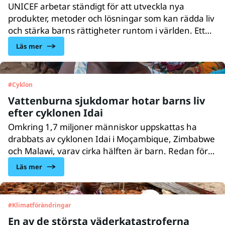
UNICEF arbetar ständigt för att utveckla nya
produkter, metoder och lös­ningar som kan rädda liv
och stärka barns rättig­heter runtom i världen. Ett
sätt att göra det är att använda den senaste mobila
Läs mer
tekniken. Med hjälp av mobilen kan vi idag regi­
strera nyfödda bebisar, skicka sjuk­journaler för att
be­kämpa under­näring och åter­förena familjer
#
Cyklon
som splittrats.
Vattenburna sjukdomar hotar barns liv
efter cyklonen Idai
Omkring 1,7 miljoner människor uppskattas ha
drabbats av cyklonen Idai i Moçambique, Zimbabwe
och Malawi, varav cirka hälften är barn. Redan före
cyklonen var 1,5 miljoner människor hårt drabbade
Läs mer
av översvämningar. Läget är akut och behovet av
rent vatten är enormt.
#
Klimatförändringar
En av de största väderkatastroferna