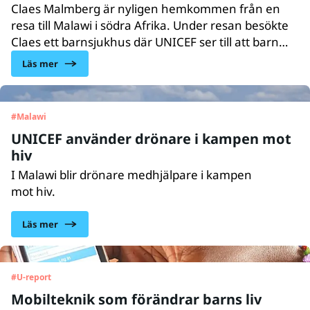
Claes Malmberg är nyligen hemkommen från en
resa till Malawi i södra Afrika. Under resan besökte
Claes ett barnsjukhus där UNICEF ser till att barn
som lider av svår undernäring får
Läs mer
livräddande behandling.
#
Malawi
UNICEF använder drönare i kampen mot
hiv
I Malawi blir drönare med­hjälpare i kampen
mot hiv.
Läs mer
#
U-report
Mobilteknik som förändrar barns liv