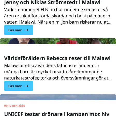
Jenny och Niklas Strömstedt i Malawi
Väderfenomenet El Niño har under de senaste två
åren orsakat förstörda skördar och brist på mat och
vatten i Malawi. Nära en miljon barn riskerar nu att
drabbas av undernäring i landet. I mars åkte Jenny
Läs mer
Strömstedt med sin make artisten Niklas Strömstedt
till Malawi och träffade femåriga Elias.
Världsföräldern Rebecca reser till Malawi
Malawi är ett av världens fattigaste länder och
många barn är mycket utsatta. Återkommande
naturkatastrofer, torka och översvämningar gör att
många inte har tillräckligt med mat. Inför
Läs mer
Humorgalan 2016 reste Världsföräldern Rebecca
Sonebäck Gutierrez till Malawi och träffade Maria
och hennes familj. Marias yngsta son Bishop lider
#
Hiv och aids
av akut undernäring.
UNICEF testar drönare i kampen mot hiv