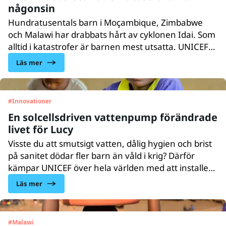
någonsin
Hundratusentals barn i Moçambique, Zimbabwe
och Malawi har drabbats hårt av cyklonen Idai. Som
alltid i katastrofer är barnen mest utsatta. UNICEF
finns på plats och kämpar för att hjälpa barnen och
Läs mer
deras familjer.
#
Innovationer
En solcellsdriven vattenpump förändrade
livet för Lucy
Visste du att smutsigt vatten, dålig hygien och brist
på sanitet dödar fler barn än våld i krig? Därför
kämpar UNICEF över hela världen med att installera
vatten- och avloppssystem, borra brunnar och
Läs mer
bygga toaletter. I Malawi har vi tagit hjälp av
solceller för att driva pumpar – en långsiktig lösning
som förändrat livet för trettonåriga Lucy och
#
Malawi