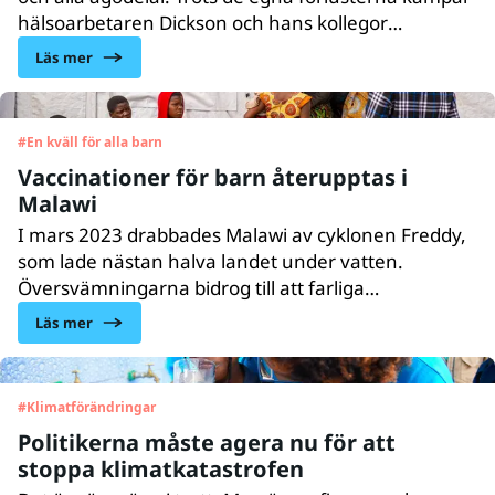
hälsoarbetaren Dickson och hans kollegor
tillsammans för att nå vartenda barn i varenda by i
Läs mer
sydvästra Malawi med vaccin och hälsokontroller –
och de gör det med en imponerande beslutsamhet
och uthållighet.
#
En kväll för alla barn
Vaccinationer för barn återupptas i
Malawi
I mars 2023 drabbades Malawi av cyklonen Freddy,
som lade nästan halva landet under vatten.
Översvämningarna bidrog till att farliga
vattenburna sjukdomar som kolera började spridas.
Läs mer
Nu pågår en kamp mot klockan att nå fram med
vård och livräddande vaccin till de isolerade barnen
och familjerna. UNICEF ställde snabbt om och
#
Klimatförändringar
upprättade bland annat tillfälliga hälsocentraler.
Politikerna måste agera nu för att
stoppa klimatkatastrofen