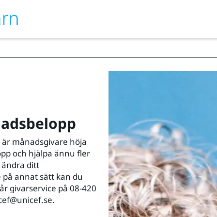
nadsbelopp
 är månadsgivare höja
pp och hjälpa ännu fler
 ändra ditt
på annat sätt kan du
vår givarservice på 08-420
icef@unicef.se.