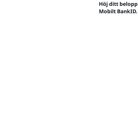
Höj ditt belop
Mobilt BankID.