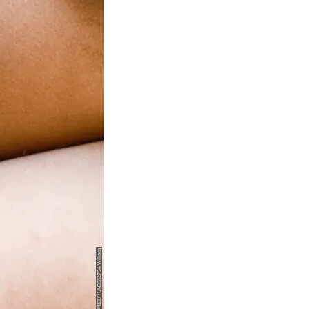
© UNICEF/UN0582754/Willocq