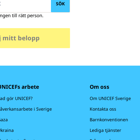
SÖK
ngen till rätt person.
j mitt belopp
UNICEFs arbete
Om oss
ad gör UNICEF?
Om UNICEF Sverige
åverkansarbete i Sverige
Kontakta oss
aza
Barnkonventionen
kraina
Lediga tjänster