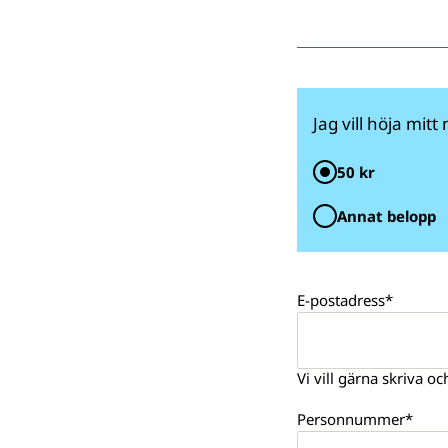
Jag vill höja mi
50 kr
Annat belopp
E-postadress*
Vi vill gärna skriva oc
Personnummer*