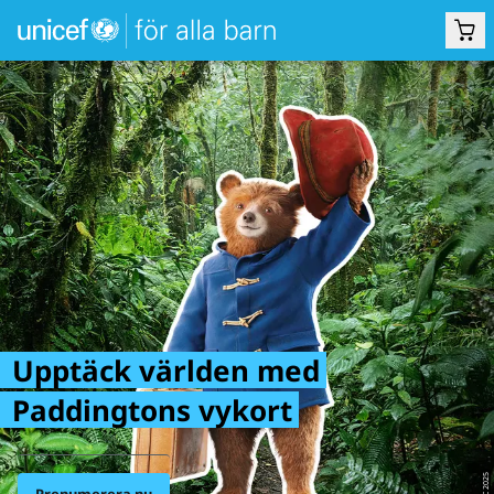
Upptäck världen med
Paddingtons vykort