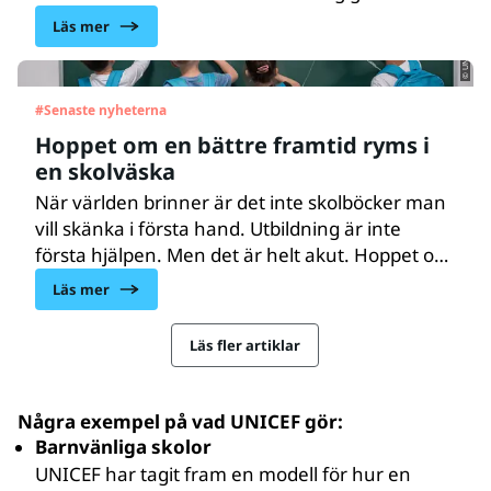
© UNICEF/UNI456021/Moldovan
skolan, fastän de är äldre. Men med hjälp av
Läs mer
Akelius digitala språkskola kan lärarna möta
varje barn där hen befinner sig.
#
Senaste nyheterna
Hoppet om en bättre framtid ryms i
en skolväska
När världen brinner är det inte skolböcker man
vill skänka i första hand. Utbildning är inte
första hjälpen. Men det är helt akut. Hoppet om
en bättre värld, och ett bättre liv, ryms i
Läs mer
en skolväska.
Läs fler artiklar
Några exempel på vad UNICEF gör:
Barnvänliga skolor
UNICEF har tagit fram en modell för hur en