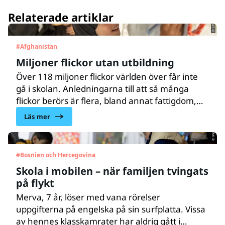
© UNICEF/UNI399798/Bidel
Relaterade artiklar
#
Afghanistan
Miljoner flickor utan utbildning
Över 118 miljoner flickor världen över får inte
gå i skolan. Anledningarna till att så många
flickor berörs är flera, bland annat fattigdom,
© Melker Dahlstrand
barnäktenskap och könsrelaterat våld. Fattiga
Läs mer
familjer investerar i de flesta fall hellre i
pojkars utbildning.
#
Bosnien och Hercegovina
Skola i mobilen – när familjen tvingats
på flykt
Merva, 7 år, löser med vana rörelser
uppgifterna på engelska på sin surfplatta. Vissa
av hennes klasskamrater har aldrig gått i