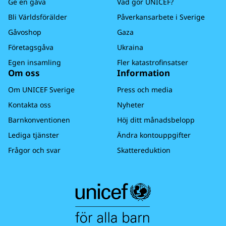
Ge en gåva
Vad gör UNICEF?
Bli Världsförälder
Påverkansarbete i Sverige
Gåvoshop
Gaza
Företagsgåva
Ukraina
Egen insamling
Fler katastrofinsatser
Om oss
Information
Om UNICEF Sverige
Press och media
Kontakta oss
Nyheter
Barnkonventionen
Höj ditt månadsbelopp
Lediga tjänster
Ändra kontouppgifter
Frågor och svar
Skattereduktion