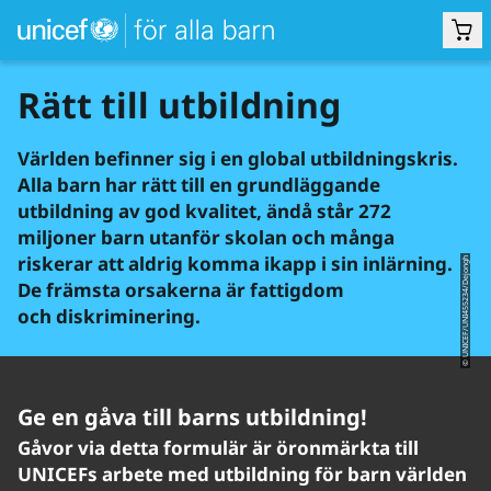
Rätt till utbildning
Världen befinner sig i en global utbildningskris.
Alla barn har rätt till en grundläggande
utbildning av god kvalitet, ändå står 272
miljoner barn utanför skolan och många
riskerar att aldrig komma ikapp i sin inlärning.
© UNICEF/UNI455234/Dejongh
De främsta orsakerna är fattigdom
och diskriminering.
Ge en gåva till barns utbildning!
Gåvor via detta formulär är öronmärkta till
UNICEFs arbete med utbildning för barn världen