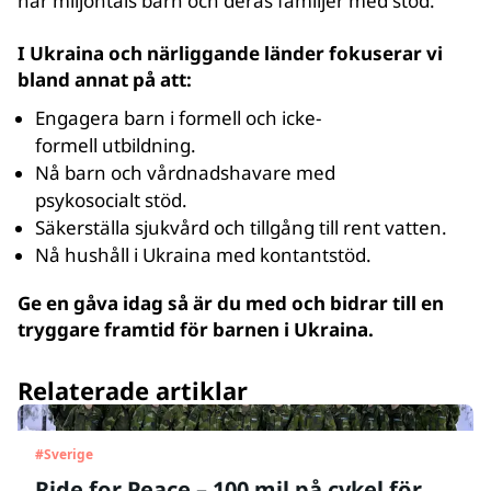
når miljontals barn och deras familjer med stöd.
I Ukraina och närliggande länder fokuserar vi
bland annat på att:
Engagera barn i formell och icke-
formell utbildning.
Nå barn och vårdnadshavare med
psykosocialt stöd.
Säkerställa sjukvård och tillgång till rent vatten.
Nå hushåll i Ukraina med kontantstöd.
Ge en gåva idag så är du med och bidrar till en
tryggare framtid för barnen i Ukraina.
Relaterade artiklar
#
Sverige
Ride for Peace – 100 mil på cykel för