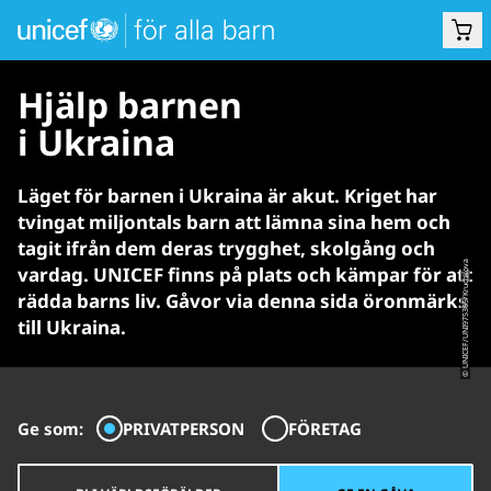
Hjälp barnen
i Ukraina
Läget för barnen i Ukraina är akut. Kriget har
tvingat miljontals barn att lämna sina hem och
tagit ifrån dem deras trygghet, skolgång och
© UNICEF/UNI975365/Kruchkova
vardag. UNICEF finns på plats och kämpar för att
rädda barns liv. Gåvor via denna sida öronmärks
till Ukraina.
Ge som:
PRIVATPERSON
FÖRETAG