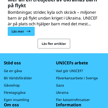
på flykt
Bombningar, strider, kyla och skräck – miljoner
barn är på flykt undan kriget i Ukraina. UNICEF
är på plats och hjälper barn med det mest
grundläggande för deras överlevnad
Läs mer
och välmående.
Läs fler artiklar
Stöd oss
UNICEFs arbete
Ge en gåva
Vad gör UNICEF?
Bli Världsförälder
Påverkansarbete i Sverige
Gåvoshop
Gaza
Företagsgåva
Ukraina
Egen insamling
Fler katastrofinsatser
Om oss
Information