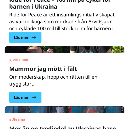
barnen i Ukraina
Ride for Peace är ett insamlingsinitiativ skapat
av värnpliktiga som muckade från Arvidsjaur
© UNICEF/UNI454044/Bseiso
och cyklade 100 mil till Stockholm för barnen i
Ukraina. Målet är att samla in en miljon kronor
Läs mer
och insamlingen går till barn som är drabbade
av det fortsatta kriget i Ukraina och insamlingen
pågår fram till den 31 juli. Projektet kombinerar
#
Jordanien
fysisk uthållighet, samhällsengagemang och
Mammor jag mött i fält
kommunikation för att uppmärksamma barns
situation i krig.
Om moderskap, hopp och rätten till en
trygg start.
© UNICEF/UNI942775/Filippov
Läs mer
#
Ukraina
Mer än en tredjedel av Ukrainas barn