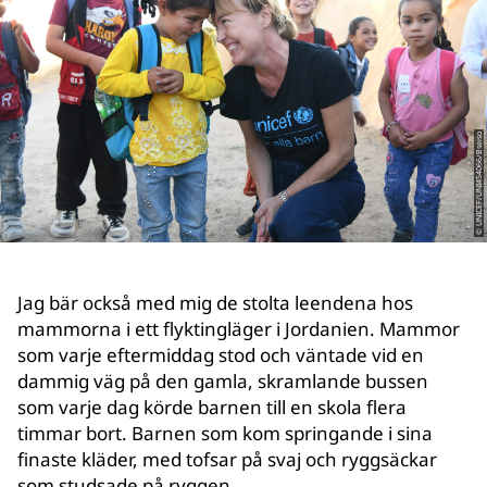
© UNICEF/UNI454066/Bseiso
Jag bär också med mig de stolta leendena hos
mammorna i ett flyktingläger i Jordanien. Mammor
som varje eftermiddag stod och väntade vid en
dammig väg på den gamla, skramlande bussen
som varje dag körde barnen till en skola flera
timmar bort. Barnen som kom springande i sina
finaste kläder, med tofsar på svaj och ryggsäckar
som studsade på ryggen.