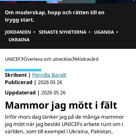
Om moderskap, hopp och rätten till en
trygg start.
JORDANIEN
•
SENASTE NYHETERNA
•
UGANDA
•
UKRAINA
UNICEF
Över­leva och utvecklas
Mödravård
Skribent |
Pernilla Baralt
Publicerad |
2026 05 26
Uppdaterad |
2026 05 26
Mammor jag mött i fält
Inför mors dag tänker jag på de många mammor
jag mött när jag besökt UNICEFs arbete runt om i
världen, som till exempel i Ukraina, Pakistan,