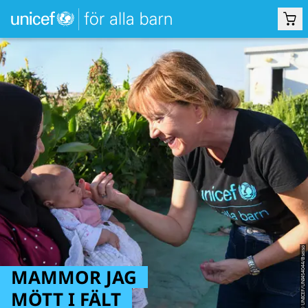
© UNICEF/UNI454044/Bseiso
MAMMOR JAG
MÖTT I FÄLT