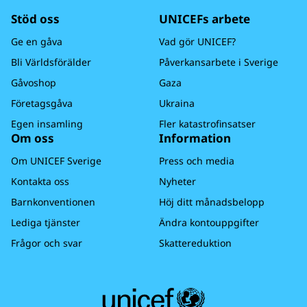
Stöd oss
UNICEFs arbete
Ge en gåva
Vad gör UNICEF?
Bli Världsförälder
Påverkansarbete i Sverige
Gåvoshop
Gaza
Företagsgåva
Ukraina
Egen insamling
Fler katastrofinsatser
Om oss
Information
Om UNICEF Sverige
Press och media
Kontakta oss
Nyheter
Barnkonventionen
Höj ditt månadsbelopp
Lediga tjänster
Ändra kontouppgifter
Frågor och svar
Skattereduktion