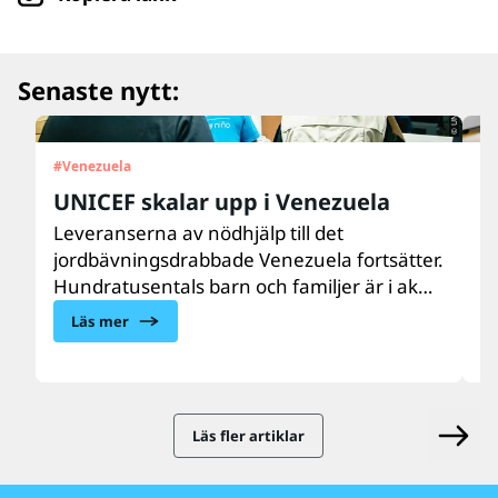
© UNICEF/UN0879564/Párraga
Senaste nytt:
#
Venezuela
#
U
UNICEF skalar upp i Venezuela
”
d
Leveranserna av nödhjälp till det
jordbävningsdrabbade Venezuela fortsätter.
Ar
Hundratusentals barn och familjer är i akut
m
behov av vård, näring, vatten, sanitet och
e
Läs mer
hygien samt psykosocialt stöd. UNICEF finns
do
på plats och skalar upp hjälpen till de
U
drabbade barnen och familjerna.
b
l
Läs fler artiklar