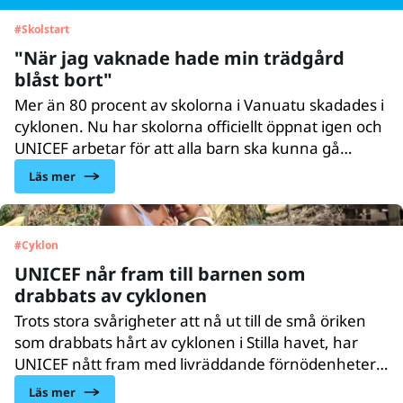
#
Skolstart
"När jag vaknade hade min trädgård
blåst bort"
Mer än 80 procent av skolorna i Vanuatu skadades i
cyklonen. Nu har skolorna officiellt öppnat igen och
UNICEF arbetar för att alla barn ska kunna gå
tillbaka till skolan. Från en skola i Port Vila berättar
Läs mer
några barn om sina upplevelser när stormen kom.
#
Cyklon
UNICEF når fram till barnen som
drabbats av cyklonen
Trots stora svårigheter att nå ut till de små öriken
som drabbats hårt av cyklonen i Stilla havet, har
UNICEF nått fram med livräddande förnödenheter
till barn i Kiribati, Salomonöarna, Tuvalu
Läs mer