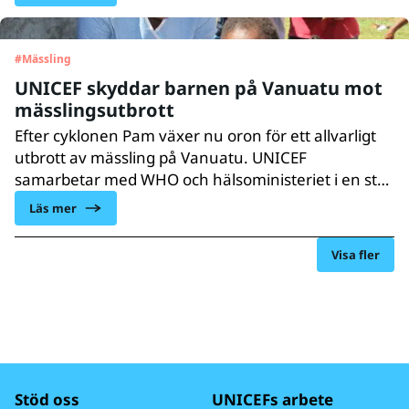
och Vanuatu.
#
Mässling
UNICEF skyddar barnen på Vanuatu mot
mässlingsutbrott
Efter cyklonen Pam växer nu oron för ett allvarligt
utbrott av mässling på Vanuatu. UNICEF
samarbetar med WHO och hälsoministeriet i en stor
vaccinationskampanj för att skydda barn mot den
Läs mer
farliga sjukdomen.
Visa fler
Stöd oss
UNICEFs arbete