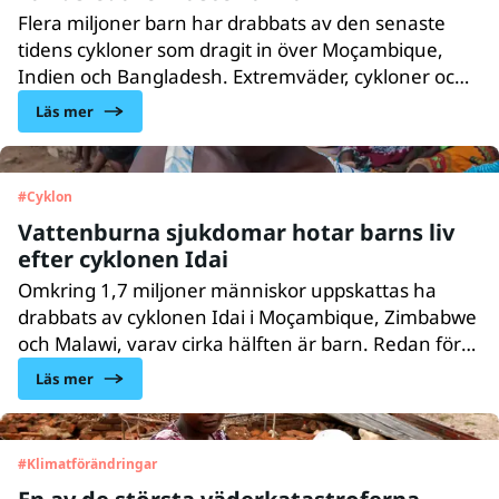
Flera miljoner barn har drabbats av den senaste
tidens cykloner som dragit in över Moçambique,
Indien och Bangladesh. Extremväder, cykloner och
översvämningar, till följd av klimatförändringar, blir
Läs mer
allt vanligare. UNICEF är oroade eftersom redan
utsatta barn råkar mest illa ut.
#
Cyklon
Vattenburna sjukdomar hotar barns liv
efter cyklonen Idai
Omkring 1,7 miljoner människor uppskattas ha
drabbats av cyklonen Idai i Moçambique, Zimbabwe
och Malawi, varav cirka hälften är barn. Redan före
cyklonen var 1,5 miljoner människor hårt drabbade
Läs mer
av översvämningar. Läget är akut och behovet av
rent vatten är enormt.
#
Klimatförändringar