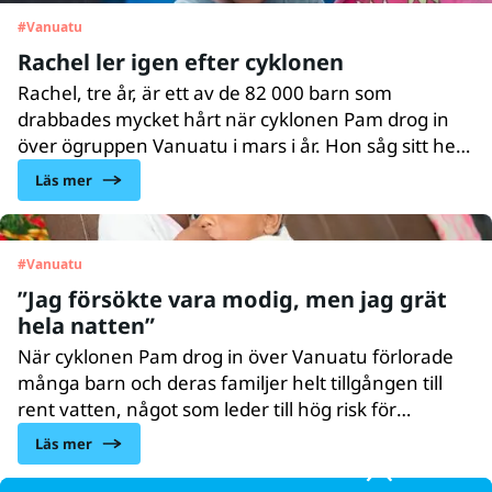
#
Vanuatu
Rachel ler igen efter cyklonen
Rachel, tre år, är ett av de 82 000 barn som
drabbades mycket hårt när cyklonen Pam drog in
över ögruppen Vanuatu i mars i år. Hon såg sitt hem
spolas bort och blev chockad och tillbakadragen.
Läs mer
Men nu ler Rachel igen, ett av flera goda tecken på
att Vanuatu återhämtar sig.
#
Vanuatu
”Jag försökte vara modig, men jag grät
hela natten”
När cyklonen Pam drog in över Vanuatu förlorade
många barn och deras familjer helt tillgången till
rent vatten, något som leder till hög risk för
vattenburna sjukdomar. Adelaide, 11 år, och
Läs mer
nyfödde Jeremiah är två av dem som nu har fått
rent vatten tack vare UNICEF.