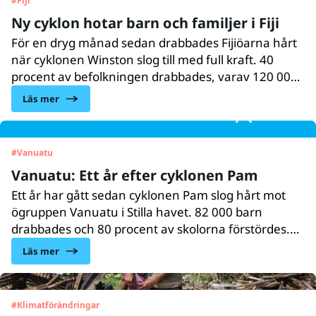
#
Fiji
Ny cyklon hotar barn och familjer i Fiji
För en dryg månad sedan drabbades Fijiöarna hårt
när cyklonen Winston slog till med full kraft. 40
procent av befolkningen drabbades, varav 120 000
barn. Nu hotar en ny cyklon att förvärra läget för
Läs mer
barnen och deras familjer.
#
Vanuatu
Vanuatu: Ett år efter cyklonen Pam
Ett år har gått sedan cyklonen Pam slog hårt mot
ögruppen Vanuatu i Stilla havet. 82 000 barn
drabbades och 80 procent av skolorna förstördes.
Under året som gått har UNICEF arbetat för att
Läs mer
hjälpa barnen och deras samhällen till
återhämtning. Jojo, nio år, går i tältskola.
#
Klimatförändringar