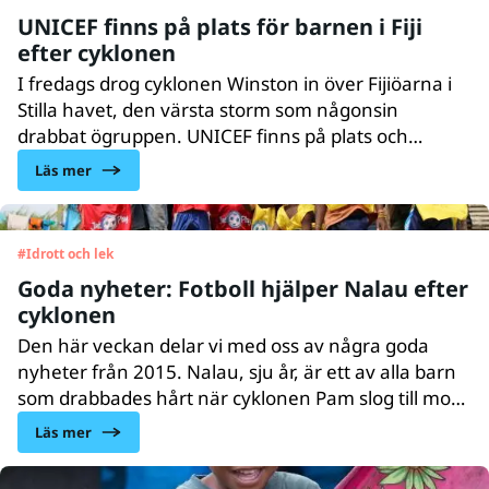
UNICEF finns på plats för barnen i Fiji
efter cyklonen
I fredags drog cyklonen Winston in över Fijiöarna i
Stilla havet, den värsta storm som någonsin
drabbat ögruppen. UNICEF finns på plats och
levererar livräddande förnödenheter till barn och
Läs mer
deras familjer. Mer än 165 000 barn kan
vara drabbade.
#
Idrott och lek
Goda nyheter: Fotboll hjälper Nalau efter
cyklonen
Den här veckan delar vi med oss av några goda
nyheter från 2015. Nalau, sju år, är ett av alla barn
som drabbades hårt när cyklonen Pam slog till mot
ögruppen Vanuatu. Men med hjälp av ett UNICEF-
Läs mer
program för idrott och återhämtning fick han hjälp
att hantera sina upplevelser.