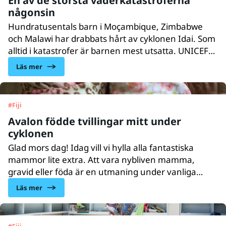
En av de största väderkatastroferna
någonsin
Hundratusentals barn i Moçambique, Zimbabwe
och Malawi har drabbats hårt av cyklonen Idai. Som
alltid i katastrofer är barnen mest utsatta. UNICEF
finns på plats och kämpar för att hjälpa barnen och
Läs mer
deras familjer.
#
Fiji
Avalon födde tvillingar mitt under
cyklonen
Glad mors dag! Idag vill vi hylla alla fantastiska
mammor lite extra. Att vara nybliven mamma,
gravid eller föda är en utmaning under vanliga
omständigheter. Att plötsligt behöva föda i en
Läs mer
katastrof är obeskrivligt. Möt Avalon från Fiji som
fick tvillingar mitt under cyklonen Winston.