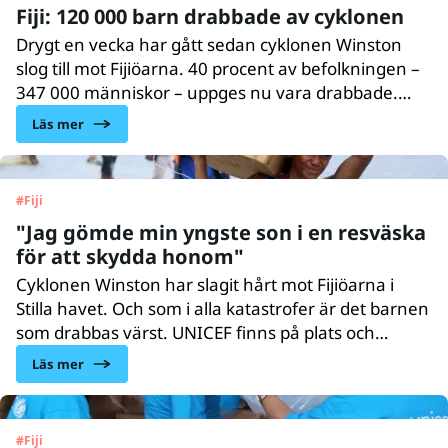
Fiji: 120 000 barn drabbade av cyklonen
Drygt en vecka har gått sedan cyklonen Winston
slog till mot Fijiöarna. 40 procent av befolkningen –
347 000 människor – uppges nu vara drabbade.
120 000 av dem är barn. Cyklonen är den starkaste
Läs mer
som dragit in över land efter tyfonen Haiyan som
drabbade Filippinerna 2013.
#
Fiji
"Jag gömde min yngste son i en resväska
för att skydda honom"
Cyklonen Winston har slagit hårt mot Fijiöarna i
Stilla havet. Och som i alla katastrofer är det barnen
som drabbas värst. UNICEF finns på plats och
kämpar för att hjälpa barnen och deras familjer. Möt
Läs mer
några av dem som fått sina liv och hem slagna
i spillror.
#
Fiji