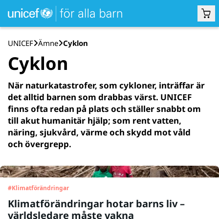
UNICEF
Ämne
Cyklon
Cyklon
När naturkatastrofer, som cykloner, inträffar är
det alltid barnen som drabbas värst. UNICEF
finns ofta redan på plats och ställer snabbt om
till akut humanitär hjälp; som rent vatten,
näring, sjukvård, värme och skydd mot våld
och övergrepp.
#
Klimatförändringar
Klimatförändringar hotar barns liv –
världsledare måste vakna