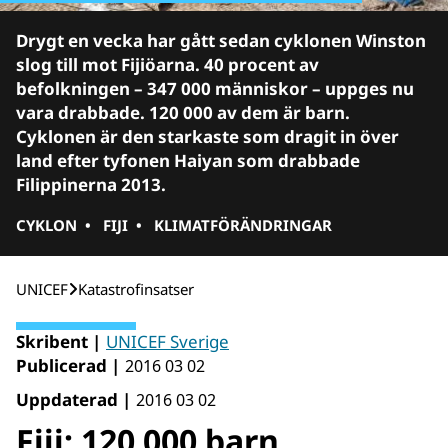
Drygt en vecka har gått sedan cyklonen Winston
slog till mot Fijiöarna. 40 procent av
befolkningen – 347 000 människor – uppges nu
vara drabbade. 120 000 av dem är barn.
Cyklonen är den starkaste som dragit in över
land efter tyfonen Haiyan som drabbade
Filippinerna 2013.
CYKLON
•
FIJI
•
KLIMATFÖRÄNDRINGAR
UNICEF
Katastrofinsatser
Skribent |
UNICEF Sverige
Publicerad |
2016 03 02
Uppdaterad |
2016 03 02
Fiji: 120 000 barn