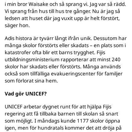
i min bror Waisake och så sprang vi. Jag var så rädd.
Vi sprang från hus till hus tre gånger. Nu är jag så
ledsen att huset där jag vuxit upp är helt förstört,
säger hon.
Adis histora är tyvärr långt ifrån unik. Dessutom har
många skolor förstörts eller skadats – en plats som i
katastrofer ofta blir ett barns trygghet. Fijis
utbildningsministerium rapporterar att minst 240
skolor har skadats eller förstörts. Många används
också som tillfälliga evakueringscenter för familjer
som förlorat sina hem.
Vad gör UNICEF?
UNICEF arbetar dygnet runt för att hjälpa Fijis
regering att få tillbaka barnen till skolan så snart
som möjligt. I måndags kunde 1177 skolor öppna
igen, men för hundratals kommer det att dröja på