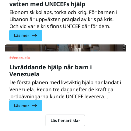
vatten med UNICEFs hjälp
Ekonomisk kollaps, torka och krig. För barnen i
Libanon är uppväxten präglad av kris på kris.
Och vid varje kris finns UNICEF där för dem.
© UNICEF/UN0876828/
Läs mer
#
Venezuela
Livräddande hjälp når barn i
Venezuela
De första planen med livsviktig hjälp har landat i
Venezuela. Redan tre dagar efter de kraftiga
jordbävningarna kunde UNICEF leverera
ytterligare förnödenheter till barn och familjer.
Läs mer
Samtidigt är situationen akut – 1,8 miljoner
människor, varav 680 000 barn, är i behov av
Läs fler artiklar
humanitärt stöd.