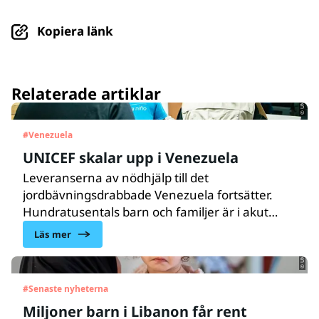
Kopiera länk
© UNICEF/UN0879564/Párraga
Relaterade artiklar
#
Venezuela
UNICEF skalar upp i Venezuela
Leveranserna av nödhjälp till det
jordbävningsdrabbade Venezuela fortsätter.
© UNICEF/UNI964788/Choufany
Hundratusentals barn och familjer är i akut
behov av vård, näring, vatten, sanitet och
Läs mer
hygien samt psykosocialt stöd. UNICEF finns på
plats och skalar upp hjälpen till de drabbade
barnen och familjerna.
#
Senaste nyheterna
Miljoner barn i Libanon får rent