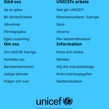
Stöd oss
UNICEFs arbete
Ge en gåva
Vad gör UNICEF?
Bli Världsförälder
Påverkansarbete i Sverige
Gåvoshop
Gaza
Företagsgåva
Ukraina
Egen insamling
Fler katastrofinsatser
Om oss
Information
Om UNICEF Sverige
Press och media
Kontakta oss
Nyheter
Barnkonventionen
Höj ditt månadsbelopp
Lediga tjänster
Ändra kontouppgifter
Frågor och svar
Skattereduktion