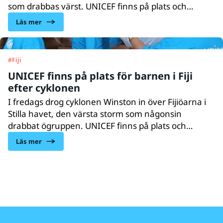
som drabbas värst. UNICEF finns på plats och
kämpar för att hjälpa barnen och deras familjer. Möt
Läs mer
några av dem som fått sina liv och hem slagna
i spillror.
#
Fiji
UNICEF finns på plats för barnen i Fiji
efter cyklonen
I fredags drog cyklonen Winston in över Fijiöarna i
Stilla havet, den värsta storm som någonsin
drabbat ögruppen. UNICEF finns på plats och
levererar livräddande förnödenheter till barn och
Läs mer
deras familjer. Mer än 165 000 barn kan
vara drabbade.