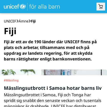
UNICEF
Ämne
Fiji
Fiji
Fiji är ett av de 190 länder där UNICEF finns på
plats och arbetar, tillsammans med och på
uppdrag av landets regering, för att skydda
barns rättigheter enligt barnkonventionen.
#
Mässling
Mässlingsutbrott i Samoa hotar barns liv
Mässlingsutbrottet i Samoa, Fiji och Tonga har
spridit sig snabbt den senaste veckan och tusentals
människor är drabbade. UNICEF har distribuerat