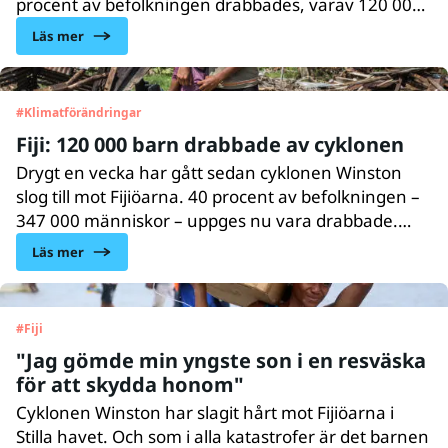
procent av befolkningen drabbades, varav 120 000
barn. Nu hotar en ny cyklon att förvärra läget för
Läs mer
barnen och deras familjer.
#
Klimatförändringar
Fiji: 120 000 barn drabbade av cyklonen
Drygt en vecka har gått sedan cyklonen Winston
slog till mot Fijiöarna. 40 procent av befolkningen –
347 000 människor – uppges nu vara drabbade.
120 000 av dem är barn. Cyklonen är den starkaste
Läs mer
som dragit in över land efter tyfonen Haiyan som
drabbade Filippinerna 2013.
#
Fiji
"Jag gömde min yngste son i en resväska
för att skydda honom"
Cyklonen Winston har slagit hårt mot Fijiöarna i
Stilla havet. Och som i alla katastrofer är det barnen