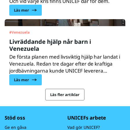
Och vid varje kris finns UNICEF där för dem.
© UNICEF/UN0876828/
Läs mer
#
Venezuela
Livräddande hjälp når barn i
Venezuela
De första planen med livsviktig hjälp har landat i
Venezuela. Redan tre dagar efter de kraftiga
jordbävningarna kunde UNICEF leverera
ytterligare förnödenheter till barn och familjer.
Läs mer
Samtidigt är situationen akut – 1,8 miljoner
människor, varav 680 000 barn, är i behov av
Läs fler artiklar
humanitärt stöd.
Stöd oss
UNICEFs arbete
Ge en gåva
Vad gör UNICEF?