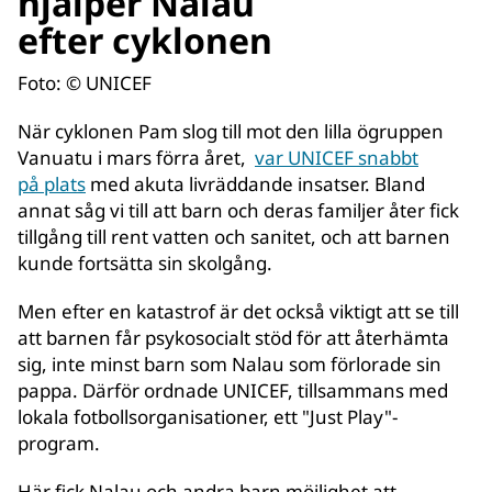
hjälper Nalau
efter cyklonen
Foto: © UNICEF
När cyklonen Pam slog till mot den lilla ögruppen
Vanuatu i mars förra året,
var UNICEF snabbt
på plats
med akuta livräddande insatser. Bland
annat såg vi till att barn och deras familjer åter fick
tillgång till rent vatten och sanitet, och att barnen
kunde fortsätta sin skolgång.
Men efter en katastrof är det också viktigt att se till
att barnen får psykosocialt stöd för att återhämta
sig, inte minst barn som Nalau som förlorade sin
pappa. Därför ordnade UNICEF, tillsammans med
lokala fotbollsorganisationer, ett "Just Play"-
program.
Här fick Nalau och andra barn möjlighet att