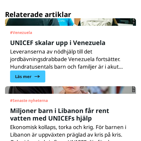
© UNICEF/UN0879564/Párraga
Relaterade artiklar
#
Venezuela
UNICEF skalar upp i Venezuela
Leveranserna av nödhjälp till det
jordbävningsdrabbade Venezuela fortsätter.
© UNICEF/UNI964788/Choufany
Hundratusentals barn och familjer är i akut
behov av vård, näring, vatten, sanitet och
Läs mer
hygien samt psykosocialt stöd. UNICEF finns på
plats och skalar upp hjälpen till de drabbade
barnen och familjerna.
#
Senaste nyheterna
Miljoner barn i Libanon får rent
vatten med UNICEFs hjälp
Ekonomisk kollaps, torka och krig. För barnen i
Libanon är uppväxten präglad av kris på kris.