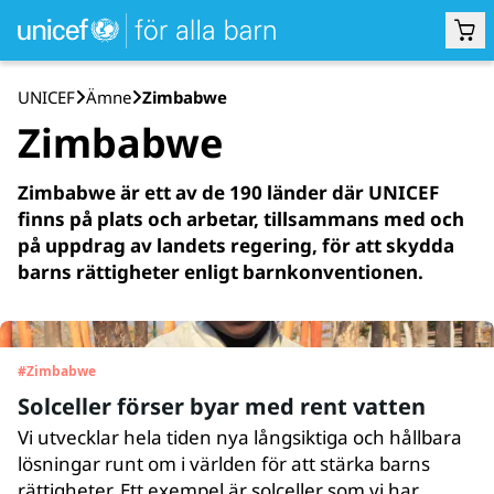
UNICEF
Ämne
Zimbabwe
Zimbabwe
Zimbabwe är ett av de 190 länder där UNICEF
finns på plats och arbetar, tillsammans med och
på uppdrag av landets regering, för att skydda
barns rättigheter enligt barnkonventionen.
#
Zimbabwe
Solceller förser byar med rent vatten
Vi utvecklar hela tiden nya lång­siktiga och håll­bara
lös­ningar runt om i världen för att stärka barns
rättig­heter. Ett exempel är sol­celler som vi har