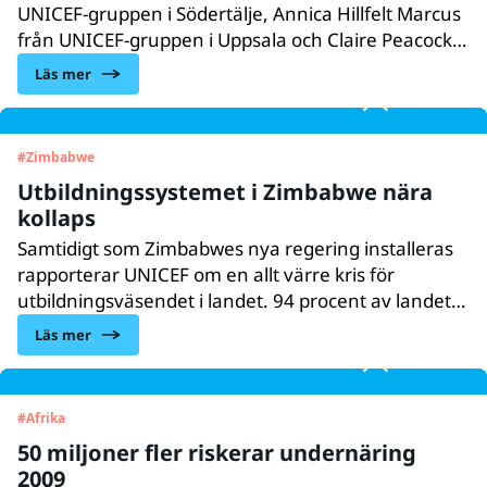
UNICEF-gruppen i Södertälje, Annica Hillfelt Marcus
från UNICEF-gruppen i Uppsala och Claire Peacock
från UNICEF-gruppen i Lund till Zimbabwe. Under
Läs mer
en veckas tid fick gruppen se hur UNICEF arbetar
för barns rättigheter i Zimbabwe. Här berättar
Claire och Annica om sina upplevelser.
#
Zimbabwe
Utbildningssystemet i Zimbabwe nära
kollaps
Samtidigt som Zimbabwes nya regering installeras
rapporterar UNICEF om en allt värre kris för
utbildningsväsendet i landet. 94 procent av landets
skolor är fortfarande stängda.
Läs mer
#
Afrika
50 miljoner fler riskerar undernäring
2009