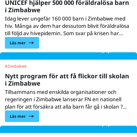
UNICEF hjälper 500 000 föräldralösa barn
i Zimbabwe
Idag lever ungefär 160 000 barn i Zimbabwe med
hiv. Många av dem har dessutom blivit föräldralösa
till följd av hivepidemin. Som svar på krisen har
UNICEF utökat stödet till barn som förlorat en eller
Läs mer
båda sina föräldrar i aids — från att nå 50 000
utsatta barn till att nå en halv miljon.
#
Zimbabwe
Nytt program för att få flickor till skolan
i Zimbabwe
Tillsammans med enskilda organisationer och
regeringen i Zimbabwe lanserar FN en nationell
plan för att försäkra att alla barn får gå i skolan ?
och att även flickorna får gå kvar. I det banbrytande
Läs mer
projektet bidrar svenska SIDA, tillsammans med bl a
Europakommissionen och de japanska och nya
zeeländska regeringarna, med ett stort stöd.