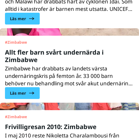
och Malawi har drabbats hårt av cyklonen Idai. Som
alltid i katastrofer är barnen mest utsatta. UNICEF
finns på plats och kämpar för att hjälpa barnen och
Läs mer
deras familjer.
#
Zimbabwe
Allt fler barn svårt undernärda i
Zimbabwe
Zimbabwe har drabbats av landets värsta
undernäringskris på femton år. 33 000 barn
behöver nu behandling mot svår akut undernäring,
enligt UNICEF. Väderfenomenet El Niño har skapat
Läs mer
en svår torka och stora insatser krävs för att stoppa
en hungerkatastrof innan det är för sent.
#
Zimbabwe
Frivilligresan 2010: Zimbabwe
I maj 2010 reste Nikoletta Charalambousi från