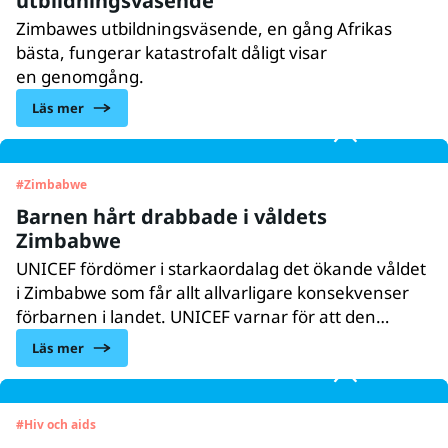
utbildningsväsende
Zimbawes utbildningsväsende, en gång Afrikas
bästa, fungerar katastrofalt dåligt visar
en genomgång.
Läs mer
#
Zimbabwe
Barnen hårt drabbade i våldets
Zimbabwe
UNICEF fördömer i starkaordalag det ökande våldet
i Zimbabwe som får allt allvarligare konsekvenser
förbarnen i landet. UNICEF varnar för att den
instabila situationen minskarmöjligheten att nå de
Läs mer
barn som är i störst behov av hjälp.
#
Hiv och aids