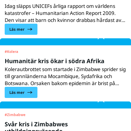
Idag släpps UNICEFs årliga rapport om världens
katastrofer – Humanitarian Action Report 2009.
Den visar att barn och kvinnor drabbas hårdast av
konflikter och naturkatastrofer. UNICEF ber om
Läs mer
drygt en miljard USD för att kunna möta barns och
kvinnors humanitära behov i 36
katastrofdrabbade länder.
#
Kolera
Humanitär kris ökar i södra Afrika
Kolerautbrottet som startade i Zimbabwe sprider sig
till grannländerna Mocambique, Sydafrika och
Botswana. Orsaken bakom epidemin är brist på
rent dricksvatten och att vattnet är förorenat
Läs mer
med avloppsvatten.
#
Zimbabwe
Svår kris i Zimbabwes