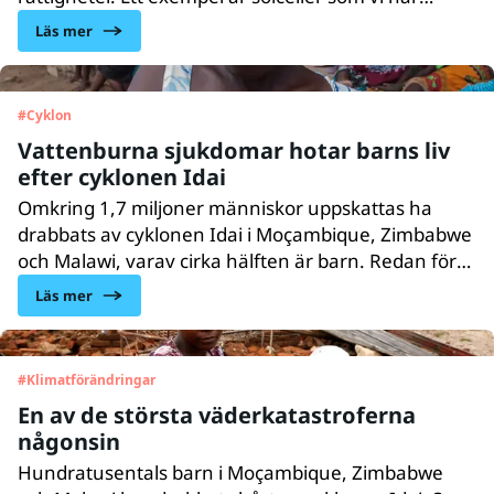
instal­lerat i Zimbabwe för att förse byar med
Läs mer
förnyel­se­bar energi, något som tryggar vatten­för­
sörj­ningen.
#
Cyklon
Vattenburna sjukdomar hotar barns liv
efter cyklonen Idai
Omkring 1,7 miljoner människor uppskattas ha
drabbats av cyklonen Idai i Moçambique, Zimbabwe
och Malawi, varav cirka hälften är barn. Redan före
cyklonen var 1,5 miljoner människor hårt drabbade
Läs mer
av översvämningar. Läget är akut och behovet av
rent vatten är enormt.
#
Klimatförändringar
En av de största väderkatastroferna
någonsin
Hundratusentals barn i Moçambique, Zimbabwe