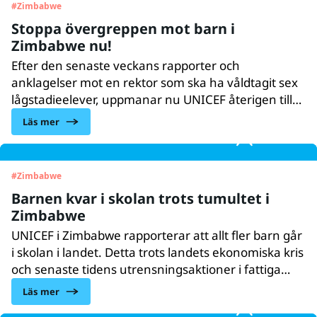
#
Zimbabwe
Stoppa övergreppen mot barn i
Zimbabwe nu!
Efter den senaste veckans rapporter och
anklagelser mot en rektor som ska ha våldtagit sex
lågstadieelever, uppmanar nu UNICEF återigen till
protest mot all typ av övergrepp mot barn.
Läs mer
#
Zimbabwe
Barnen kvar i skolan trots tumultet i
Zimbabwe
UNICEF i Zimbabwe rapporterar att allt fler barn går
i skolan i landet. Detta trots landets ekonomiska kris
och senaste tidens utrensningsaktioner i fattiga
bostadsområden. UNICEF bevakar situationen och
Läs mer
försöker få ännu fler barn till skolan.