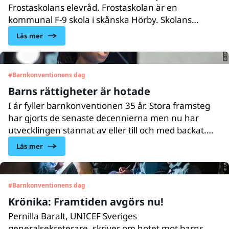
Frostaskolans elevråd. Frostaskolan är en
© UNICEF/UN0554606/Abdul
kommunal F-9 skola i skånska Hörby. Skolans
elevråd har under många år varit väldigt aktivt och
Läs mer
jobbar för att lyfta alla elevers röst. Ett arbete
UNICEF Sverige nu vill uppmärksamma.
#
Barnkonventionens dag
Barns rättigheter är hotade
I år fyller barnkonventionen 35 år. Stora framsteg
har gjorts de senaste decennierna men nu har
© UNICEF/UNI431540/Sokhin
utvecklingen stannat av eller till och med backat.
Respekten för barns rättigheter
Läs mer
måste återupprättas.
#
Barnkonventionens dag
Krönika: Framtiden avgörs nu!
Pernilla Baralt, UNICEF Sveriges
generalsekreterare, skriver om hotet mot barns