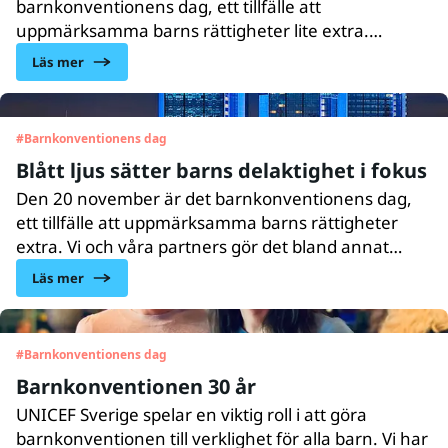
barnkonventionens dag, ett tillfälle att
uppmärksamma barns rättigheter lite extra.
UNICEF har en viktig roll i att barnkonventionen
Läs mer
respekteras och efterlevs, i Sverige och globalt. För
att det ska bli möjligt måste barn få göra sina röster
hörda, de behöver respekteras och involveras i
#
Barnkonventionens dag
beslut som rör deras liv. I år är det viktigare
Blått ljus sätter barns delaktighet i fokus
än någonsin.
Den 20 november är det barnkonventionens dag,
ett tillfälle att uppmärksamma barns rättigheter
extra. Vi och våra partners gör det bland annat
genom att lysa upp svenska landmärken och
Läs mer
byggnader i UNICEFs blå färg. Tillsammans sätter vi
barn och ungas rätt till delaktighet och inflytande
i fokus.
#
Barnkonventionens dag
Barnkonventionen 30 år
UNICEF Sverige spelar en viktig roll i att göra
barnkonventionen till verklighet för alla barn. Vi har