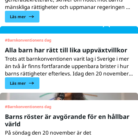
mänskliga rättigheter och uppmanar regeringen att
ta ett tydligt ansvar för att säkra barns rättigheter
Läs mer
och framtid.
#
Barnkonventionens dag
Alla barn har rätt till lika uppväxtvillkor
Trots att barnkonventionen varit lag i Sverige i mer
än två år finns fortfarande uppenbara brister i hur
barns rättigheter efterlevs. Idag den 20 november
är det Barnkonventionens dag och det är därför
Läs mer
särskild anledning att uppmärksamma dessa
brister. Det är dags för regeringen att förverkliga
barns rättigheter i hela samhället, särskilt för barn i
#
Barnkonventionens dag
utsatta situationer, det skriver 22 organisationer
Barns röster är avgörande för en hållbar
som arbetar med barns rättigheter.
värld
På söndag den 20 november är det