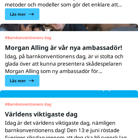
metoder och modeller som gör det enklare att
konkret tillämpa barnkonventionen, till exempel
Läs mer
Barnrättskommun, rättighetsbaserad skola och vår
handbok för socialtjänstens dagliga arbete. Vi vill i
vårt arbete främja samverkan och partnerskap. Vi
#
Barnkonventionens dag
behöver både regeringar, kommuner, näringslivet
Morgan Alling är vår nya ambassadör!
och civilsamhället för att barns rättigheter ska
kunna förverkligas.
Idag, på barnkonventionens dag, är vi stolta och
glada över att kunna presentera skådespelaren
Morgan Alling som ny ambassadör för
UNICEF Sverige.
Läs mer
#
Barnkonventionens dag
Världens viktigaste dag
Idag är det världens viktigaste dag, nämligen
barnkonventionens dag! Den 13:e juni röstade
Sveriges riksdag igenom att den ska bli svensk lag –