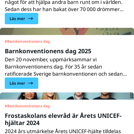
något för att hjälpa andra barn runt om i världen.
Sedan dess har han bakat över 70 000 drömmer
som tillsammans gett över 300 000 kronor till
Läs mer
världens barn. En bedrift som nu gjort Alve till Årets
UNICEF-hjälte 2025.
#
Barnkonventionens dag
Barnkonventionens dag 2025
Den 20 november, uppmärksammar vi
Barnkonventionens dag. För 35 år sedan
ratificerade Sverige barnkonventionen och sedan
©UNICEF/Tim Karmskog
2020 är den svensk lag. Trots detta ser vi en
Läs mer
utveckling, både globalt och nationellt, där barns
rättigheter allt oftare åsidosätts.
#
Barnkonventionens dag
Frostaskolans elevråd är Årets UNICEF-
hjältar 2024
2024 års utmärkelse Årets UNICEF-hjälte tilldelas