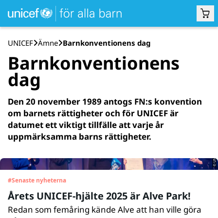
UNICEF
Ämne
Barnkonventionens dag
Barnkonventionens
dag
Den 20 november 1989 antogs FN:s konvention
om barnets rättigheter och för UNICEF är
datumet ett viktigt tillfälle att varje år
© UNICEF/Melker Dahlstrand
uppmärksamma barns rättigheter.
#
Senaste nyheterna
Årets UNICEF-hjälte 2025 är Alve Park!
Redan som femåring kände Alve att han ville göra