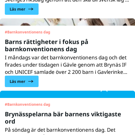
ett stort och viktigt steg för att alla barn i Sverige ska
Läs mer
få sina rättigheter tillgodosedda. Vi kommer att
fortsätta kämpa för barns rättigheter varje dag,
året om. Är du med oss?
#
Barnkonventionens dag
Barns rättigheter i fokus på
barnkonventionens dag
I måndags var det barnkonventionens dag och det
firades under tisdagen i Gävle genom att Brynäs IF
och UNICEF samlade över 2 200 barn i Gavlerinken,
för att fira alla barns rättigheter.
Läs mer
#
Barnkonventionens dag
Brynässpelarna bär barnens viktigaste
ord
På söndag är det barnkonventionens dag. Det