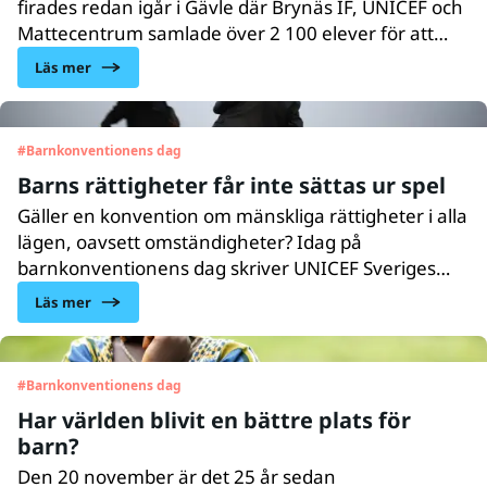
firades redan igår i Gävle där Brynäs IF, UNICEF och
Mattecentrum samlade över 2 100 elever för att
fokusera på alla barns rättigheter. Och barnens
Läs mer
åsikter har verkligen fått stå i centrum, något som
nu kommer synas både på Brynässpelarnas tröjor
och på sargen i Gavlerinken.
#
Barnkonventionens dag
Barns rättigheter får inte sättas ur spel
Gäller en konvention om mänskliga rättigheter i alla
lägen, oavsett omständigheter? Idag på
barnkonventionens dag skriver UNICEF Sveriges
generalsekreterare Véronique Lönnerblad och vår
Läs mer
programchef Christina Heilborn en debattartikel för
att påminna om att mänskliga rättigheter även
gäller i kristider.
#
Barnkonventionens dag
Har världen blivit en bättre plats för
barn?
Den 20 november är det 25 år sedan