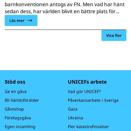
barnkonventionen antogs av FN. Men vad har hänt
sedan dess, har världen blivit en bättre plats för
barn? En ny UNICEF-rapport visar att svaret är
Läs mer
onekligen ja – men inte för alla barn.
Visa fler
Stöd oss
UNICEFs arbete
Ge en gåva
Vad gör UNICEF?
Bli Världsförälder
Påverkansarbete i Sverige
Gåvoshop
Gaza
Företagsgåva
Ukraina
Egen insamling
Fler katastrofinsatser