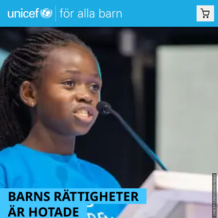
© UNICEF/UN0554606/Abdul
BARNS RÄTTIGHETER
ÄR HOTADE