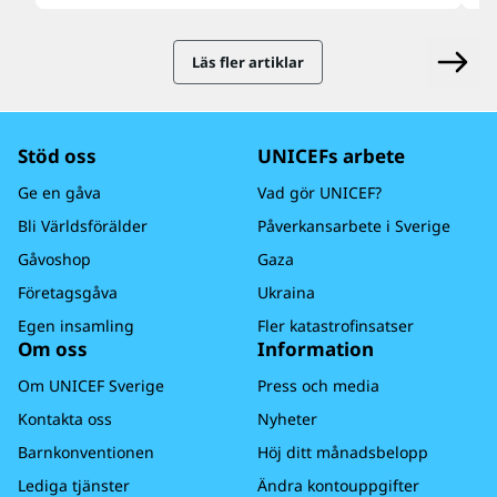
drabbade barnen och familjerna.
b
l
Läs fler artiklar
Stöd oss
UNICEFs arbete
Ge en gåva
Vad gör UNICEF?
Bli Världsförälder
Påverkansarbete i Sverige
Gåvoshop
Gaza
Företagsgåva
Ukraina
Egen insamling
Fler katastrofinsatser
Om oss
Information
Om UNICEF Sverige
Press och media
Kontakta oss
Nyheter
Barnkonventionen
Höj ditt månadsbelopp
Lediga tjänster
Ändra kontouppgifter