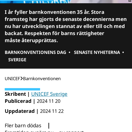
I år fyller barnkonventionen 35 år. Stora
framsteg har gjorts de senaste decennierna men
nu har utvecklingen stannat av eller till och med
backat. Respekten för barns rättigheter
måste återupprättas.
BARNKONVENTIONENS DAG
•
SENASTE NYHETERNA
•
SVERIGE
UNICEF
Barnkonventionen
Skribent |
UNICEF Sverige
Publicerad |
2024 11 20
Uppdaterad |
2024 11 22
|
Fler barn dödas