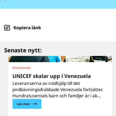
Kopiera länk
© UNICEF/UN0879564/Párraga
Senaste nytt:
#
Venezuela
#
U
UNICEF skalar upp i Venezuela
”
d
Leveranserna av nödhjälp till det
jordbävningsdrabbade Venezuela fortsätter.
Ar
Hundratusentals barn och familjer är i akut
m
behov av vård, näring, vatten, sanitet och
e
Läs mer
hygien samt psykosocialt stöd. UNICEF finns
do
på plats och skalar upp hjälpen till de
U