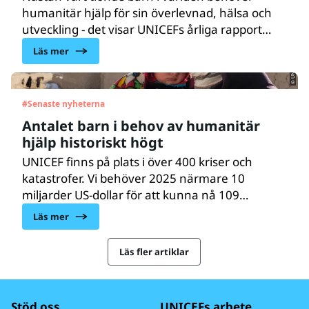
humanitär hjälp för sin överlevnad, hälsa och
© UNICEF/UN0754562/Gripiotis
utveckling - det visar UNICEFs årliga rapport
Humanitarian Action for Children. Samtidigt
Läs mer
minskar finansieringen till humanitära insatser
från rika länder dramatiskt.
#
Senaste nyheterna
Antalet barn i behov av humanitär
hjälp historiskt högt
UNICEF finns på plats i över 400 kriser och
katastrofer. Vi behöver 2025 närmare 10
miljarder US-dollar för att kunna nå 109
miljoner barn i behov av humanitär hjälp.
Läs mer
Läs fler artiklar
Stöd oss
UNICEFs arbete