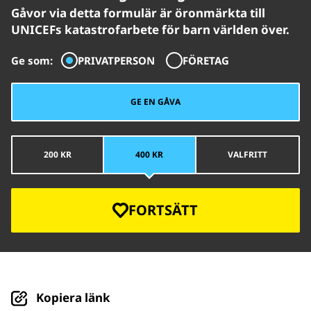
Gåvor via detta formulär är öronmärkta till
UNICEFs katastrofarbete för barn världen över.
Ge som:
PRIVATPERSON
FÖRETAG
GE EN GÅVA
200 KR
400 KR
VALFRITT
FORTSÄTT
Kopiera länk