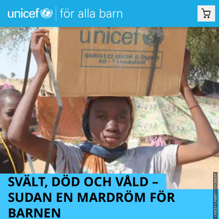
SVÄLT, DÖD OCH VÅLD –
© UNICEF/UNI887173/UNICEF
SUDAN EN MARDRÖM FÖR
BARNEN