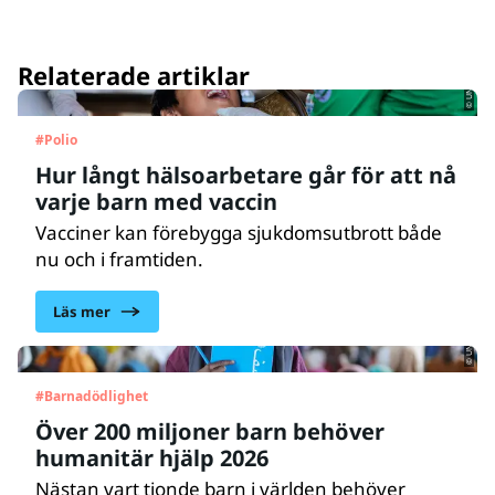
© UNICEF/UNI975953/Liv
Relaterade artiklar
#
Polio
Hur långt hälsoarbetare går för att nå
varje barn med vaccin
Vacciner kan förebygga sjukdomsutbrott både
nu och i framtiden.
© UNICEF/UNI896520/Jamal
Läs mer
#
Barnadödlighet
Över 200 miljoner barn behöver
humanitär hjälp 2026
Nästan vart tionde barn i världen behöver