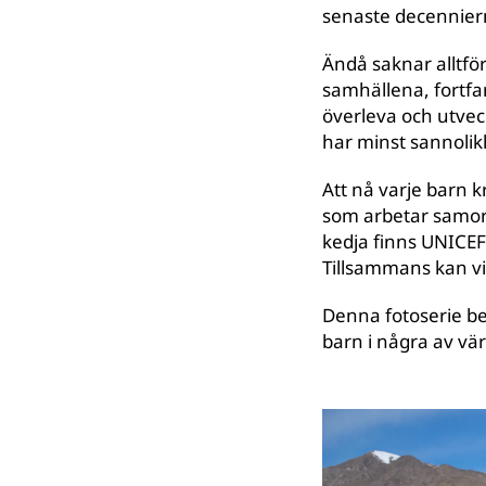
senaste decennier
Ändå saknar alltför
samhällena, fortfar
överleva och utvec
har minst sannolik
Att nå varje barn k
som arbetar samord
kedja finns UNICEF 
Tillsammans kan vi
Denna fotoserie be
barn i några av v