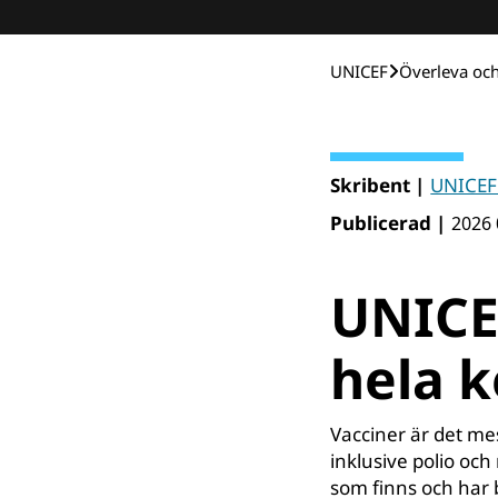
UNICEF
Över­leva oc
Skribent |
UNICEF
Publicerad |
2026 
UNICE
hela 
Vacciner är det mes
inklusive polio och
som finns och har b