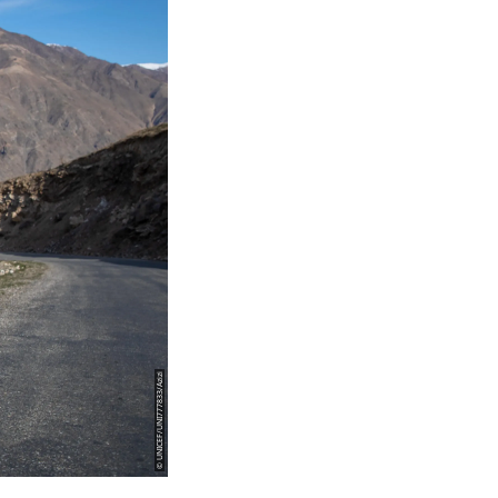
© UNICEF/UNI777833/Azizi