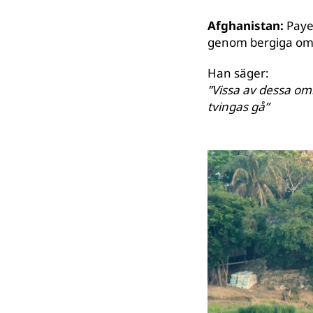
Afghanistan:
Paye
genom bergiga omr
Han säger:
”Vissa av dessa omr
tvingas gå”