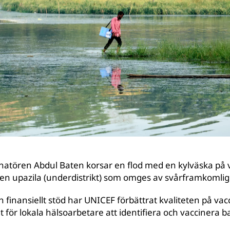
natören Abdul Baten korsar en flod med en kylväska på 
sen upazila (under­distrikt) som omges av svårframkomlig
finansiellt stöd har UNICEF förbättrat kvaliteten på vac
gt för lokala hälsoarbetare att identifiera och vaccinera