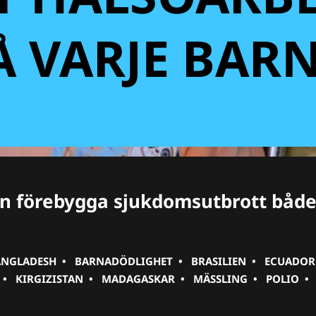
Å VARJE BAR
an förebygga sjukdomsutbrott både
.
ANGLADESH
•
BARNADÖDLIGHET
•
BRASILIEN
•
ECUADOR
•
KIRGIZISTAN
•
MADAGASKAR
•
MÄSSLING
•
POLIO
•