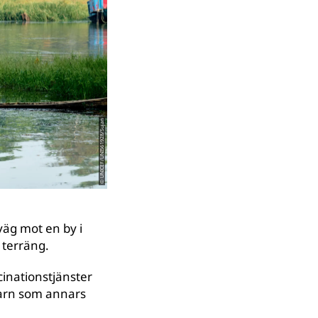
© UNICEF/UNI561928/Sujan
väg mot en by i
 terräng.
cinationstjänster
 barn som annars