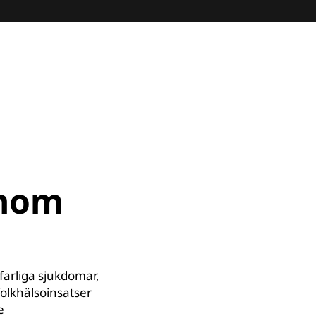
enom
farliga sjukdomar,
folkhälsoinsatser
e