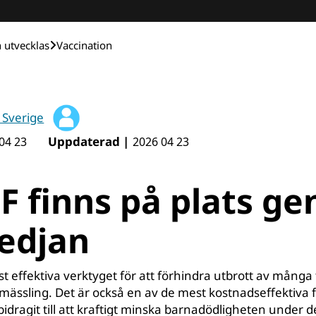
h utvecklas
Vaccination
 Sverige
Uppdaterad |
04 23
2026 04 23
F finns på plats g
kedjan
t effektiva verktyget för att förhindra utbrott av många 
 mässling. Det är också en av de mest kostnadseffektiva 
idragit till att kraftigt minska barnadödligheten under d