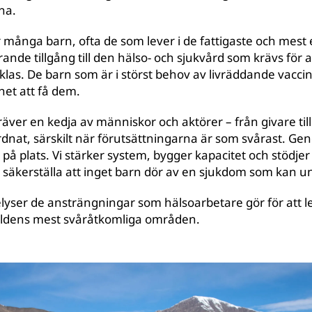
na.
 många barn, ofta de som lever i de fattigaste och mest 
ande tillgång till den hälso- och sjukvård som krävs för 
klas. De barn som är i störst behov av livräddande vacci
het att få dem.
räver en kedja av människor och aktörer – från givare till
nat, särskilt när förutsättningarna är som svårast. G
på plats. Vi stärker system, bygger kapacitet och stödjer
 säkerställa att inget barn dör av en sjukdom som kan u
lyser de ansträngningar som hälsoarbetare gör för att lev
ärldens mest svåråtkomliga områden.