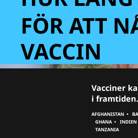
FÖR ATT N
VACCIN
Vacciner k
i framtiden
AFGHANISTAN
•
B
GHANA
•
INDIEN
TANZANIA