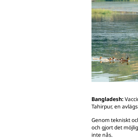
Bangladesh:
Vacci
Tahirpur, en avläg
Genom tekniskt och 
och gjort det möjli
inte nås.