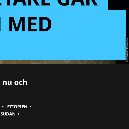
N MED
© UNICEF/UNI975953/Liv
 nu och
•
ETIOPIEN
•
SUDAN
•