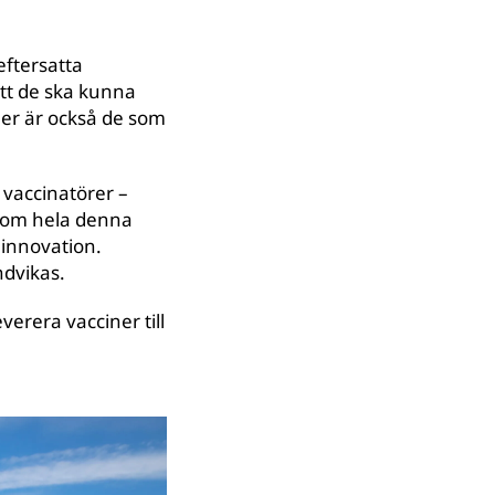
eftersatta
att de ska kunna
ner är också de som
 vaccinatörer –
enom hela denna
 innovation.
ndvikas.
erera vacciner till