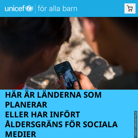
HÄR ÄR LÄNDERNA SOM
PLANERAR
ELLER HAR INFÖRT
© UNICEF/UNI950487/Raab
ÅLDERSGRÄNS FÖR SOCIALA
MEDIER