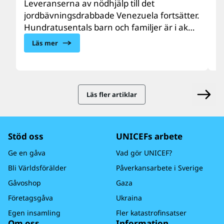
d
Leveranserna av nödhjälp till det
jordbävningsdrabbade Venezuela fortsätter.
Ar
Hundratusentals barn och familjer är i akut
m
behov av vård, näring, vatten, sanitet och
e
Läs mer
hygien samt psykosocialt stöd. UNICEF finns
do
på plats och skalar upp hjälpen till de
U
drabbade barnen och familjerna.
b
l
Läs fler artiklar
Stöd oss
UNICEFs arbete
Ge en gåva
Vad gör UNICEF?
Bli Världsförälder
Påverkansarbete i Sverige
Gåvoshop
Gaza
Företagsgåva
Ukraina
Egen insamling
Fler katastrofinsatser
Om oss
Information