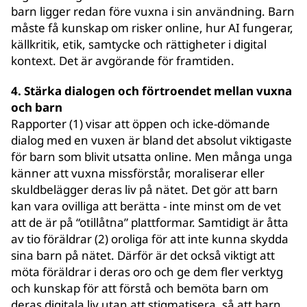
barn ligger redan före vuxna i sin användning. Barn
måste få kunskap om risker online, hur AI fungerar,
källkritik, etik, samtycke och rättigheter i digital
kontext. Det är avgörande för framtiden.
4. Stärka dialogen och förtroendet mellan vuxna
och barn
Rapporter (1) visar att öppen och icke-dömande
dialog med en vuxen är bland det absolut viktigaste
för barn som blivit utsatta online. Men många unga
känner att vuxna missförstår, moraliserar eller
skuldbelägger deras liv på nätet. Det gör att barn
kan vara ovilliga att berätta - inte minst om de vet
att de är på “otillåtna” plattformar. Samtidigt är åtta
av tio föräldrar (2) oroliga för att inte kunna skydda
sina barn på nätet. Därför är det också viktigt att
möta föräldrar i deras oro och ge dem fler verktyg
och kunskap för att förstå och bemöta barn om
deras digitala liv utan att stigmatisera, så att barn