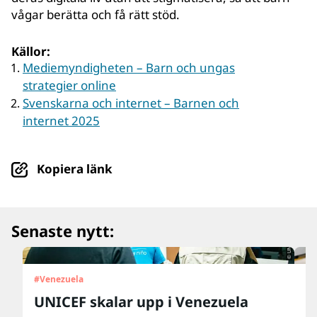
vågar berätta och få rätt stöd.
Källor:
Mediemyndigheten – Barn och ungas
strategier online
Svenskarna och internet – Barnen och
internet 2025
Kopiera länk
© UNICEF/UN0879564/Párraga
Senaste nytt:
#
Venezuela
#
U
UNICEF skalar upp i Venezuela
”