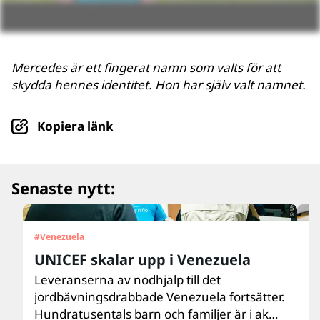
Mercedes är ett fingerat namn som valts för att
skydda hennes identitet. Hon har själv valt namnet.
Kopiera länk
© UNICEF/UN0879564/Párraga
Senaste nytt:
#
Venezuela
#
U
UNICEF skalar upp i Venezuela
”
d
Leveranserna av nödhjälp till det
jordbävningsdrabbade Venezuela fortsätter.
Ar
Hundratusentals barn och familjer är i akut
m