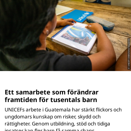
© UNICEF/UNI925050/Izquierdo
Ett samarbete som förändrar
framtiden för tusentals barn
UNICEFs arbete i Guatemala har stärkt flickors och
ungdomars kunskap om risker, skydd och
rättigheter. Genom utbildning, stöd och tidiga
insatser kan fler barn få samma chans