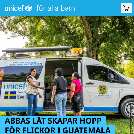
© UNICEF/UNI925114/Izquierdo
ABBAS LÅT SKAPAR HOPP
FÖR FLICKOR I GUATEMALA