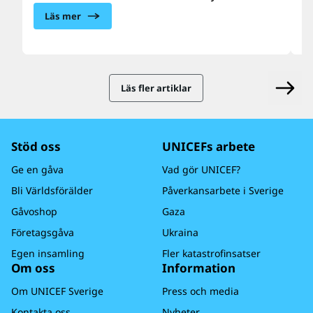
behov av vård, näring, vatten, sanitet och
e
Läs mer
hygien samt psykosocialt stöd. UNICEF finns
do
på plats och skalar upp hjälpen till de
U
drabbade barnen och familjerna.
b
l
Läs fler artiklar
Stöd oss
UNICEFs arbete
Ge en gåva
Vad gör UNICEF?
Bli Världsförälder
Påverkansarbete i Sverige
Gåvoshop
Gaza
Företagsgåva
Ukraina
Egen insamling
Fler katastrofinsatser
Om oss
Information
Om UNICEF Sverige
Press och media
Kontakta oss
Nyheter