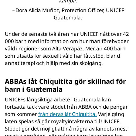
kämpa.
–
Dora Alicia Muñoz, Protection Officer, UNICEF
Guatemala.
Under de senaste två åren har UNICEF nått över 42
000 barn med information om hur man förebygger
våld i regioner som Alta Verapaz. Mer än 400 barn
som utsatts för sexuellt våld har fått stöd, bland
annat terapi och hjälp med sin skolgång.
ABBAs låt Chiquitita gör skillnad för
barn i Guatemala
UNICEFs långsiktiga arbete i Guatemala kan
fortsätta tack vare stödet från ABBA och de pengar
som kommer
från deras låt Chiquitita.
Varje gång
låten spelas så går royaltyintäkterna till UNICEF.
Stödet gör det möjligt att nå några av landets mest
utsatta områden, där många barn lever med hot