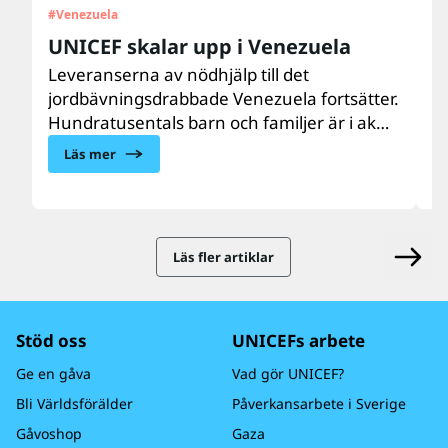
#
Venezuela
#
U
UNICEF skalar upp i Venezuela
”
d
Leveranserna av nödhjälp till det
jordbävningsdrabbade Venezuela fortsätter.
Ar
Hundratusentals barn och familjer är i akut
m
behov av vård, näring, vatten, sanitet och
e
Läs mer
hygien samt psykosocialt stöd. UNICEF finns
do
på plats och skalar upp hjälpen till de
U
drabbade barnen och familjerna.
b
l
Läs fler artiklar
Stöd oss
UNICEFs arbete
Ge en gåva
Vad gör UNICEF?
Bli Världsförälder
Påverkansarbete i Sverige
Gåvoshop
Gaza