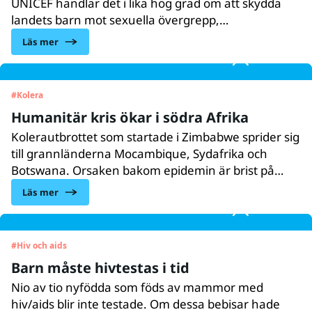
UNICEF handlar det i lika hög grad om att skydda
landets barn mot sexuella övergrepp,
människohandel och annan form av exploatering.
Läs mer
Som ett led i det arbetet startar nu kampanjen ”Ge
rött kort till övergrepp och exploatering av barn”.
#
Kolera
Humanitär kris ökar i södra Afrika
Kolerautbrottet som startade i Zimbabwe sprider sig
till grannländerna Mocambique, Sydafrika och
Botswana. Orsaken bakom epidemin är brist på
rent dricksvatten och att vattnet är förorenat
Läs mer
med avloppsvatten.
#
Hiv och aids
Barn måste hivtestas i tid
Nio av tio nyfödda som föds av mammor med
hiv/aids blir inte testade. Om dessa bebisar hade