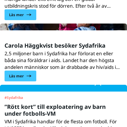
utbildningskris stod för dörren. Efter två år av
skolstängningar har miljoner barn ännu inte
Läs mer
återvänt till skolan. Många av dem riskerar att
utnyttjas, hamna i barnarbete eller barnäktenskap
och fastna i livslång fattigdom. Det visar UNICEFs
rapport Are children really learning?
Carola Häggkvist besöker Sydafrika
2,5 miljoner barn i Sydafrika har förlorat en eller
båda sina föräldrar i aids. Landet har den högsta
andelen människor som är drabbade av hiv/aids i
världen. Inför Humorgalan 2015 reste sångerskan
Läs mer
Carola Häggkvist till Sydafrika där hon träffade
Gugulethu som är hiv-positiv och som har en son på
tio månader.
#
Sydafrika
”Rött kort” till exploatering av barn
under fotbolls-VM
VM i Sydafrika handlar för de flesta om fotboll. För