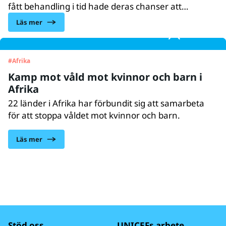
fått behandling i tid hade deras chanser att
överleva sin tvåårsdag ökat med 75 procent. Det
Läs mer
visar en ny FN-rapport som släpps idag.
#
Afrika
Kamp mot våld mot kvinnor och barn i
Afrika
22 länder i Afrika har förbundit sig att samarbeta
för att stoppa våldet mot kvinnor och barn.
Läs mer
Stöd oss
UNICEFs arbete