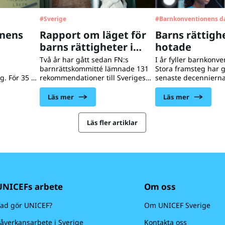
g
#
Sverige
#
Barnkonventionens d
nens
Rapport om läget för
Barns rättigh
barns rättigheter i
hotade
Sverige 2025
Två år har gått sedan FN:s
I år fyller barnkonve
barnrättskommitté lämnade 131
Stora framsteg har g
. För 35 år
rekommendationer till Sveriges
senaste decenniern
rige
regering om hur myndigheter
utvecklingen stannat 
h sedan
och beslutsfattare behöver stärka
och med backat. Res
Läs mer
Läs mer
. Trots
arbetet med barns rättigheter
barns rättigheter
ling, både
och säkerställa att
måste återupprättas
, där barns
barnkonventionen efterlevs
Läs fler artiklar
åsidosätts.
i praktiken.
UNICEFs arbete
Om oss
ad gör UNICEF?
Om UNICEF Sverige
åverkansarbete i Sverige
Kontakta oss