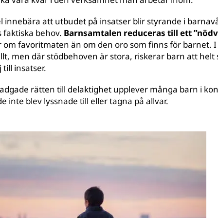
l innebära att utbudet på insatser blir styrande i barna
 faktiska behov.
Barnsamtalen reduceras till ett ”nö
 om favoritmaten än om den oro som finns för barnet. 
llt, men där stödbehoven är stora, riskerar barn att helt
till insatser.
tadgade rätten till delaktighet upplever många barn i ko
de inte blev lyssnade till eller tagna på allvar.