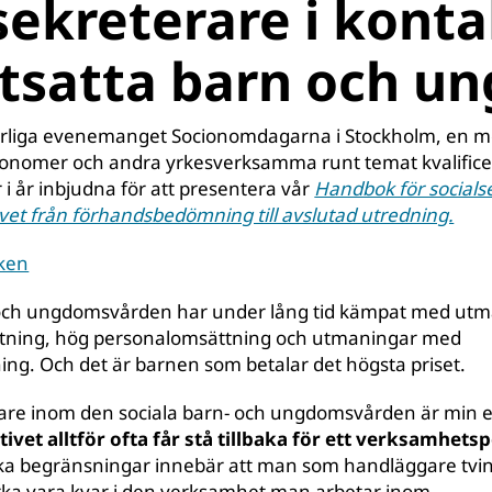
sekreterare i konta
tsatta barn och un
 årliga evenemanget Socionomdagarna i Stockholm, en m
ionomer och andra yrkesverksamma runt temat kvalificera
 i år inbjudna för att presentera vår
Handbok för socials
vet från förhandsbedömning till avslutad utredning.
ken
 och ungdomsvården har under lång tid kämpat med ut
lastning, hög personalomsättning och utmaningar med
ng. Och det är barnen som betalar det högsta priset.
dare inom den sociala barn- och ungdomsvården är min e
vet alltför ofta får stå tillbaka för ett verksamhets
ska begränsningar innebär att man som handläggare tvi
 orka vara kvar i den verksamhet man arbetar inom.