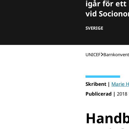
igår för et
vid Socion
SVERIGE
UNICEF
Barnkonvent
Skribent |
Marie H
Publicerad |
2018 
Handbo