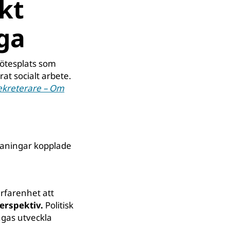
kt
ga
ötesplats som
t socialt arbete.
ekreterare – Om
maningar kopplade
rfarenhet att
perspektiv.
Politisk
ngas utveckla