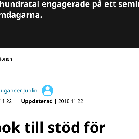
t hundratal engagerade på ett sem
omdagarna.
ionen
ugander Juhlin
Uppdaterad |
11 22
2018 11 22
k till stöd för