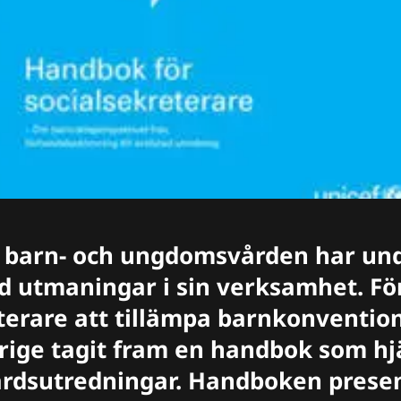
 barn- och ungdomsvården har und
utmaningar i sin verksamhet. För
terare att tillämpa barnkonventio
rige tagit fram en handbok som h
årdsutredningar. Handboken prese