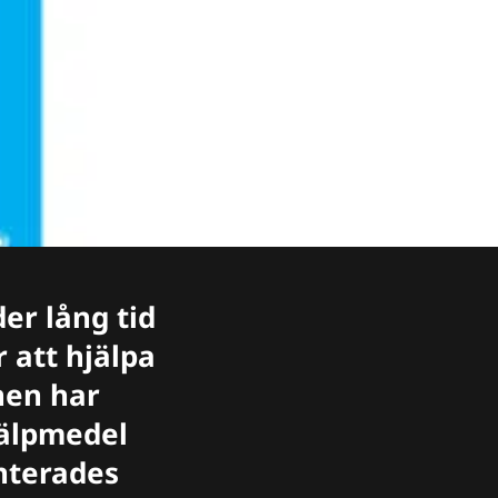
er lång tid
 att hjälpa
nen har
jälpmedel
nterades