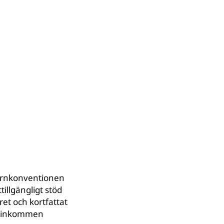
arnkonventionen
illgängligt stöd
ret och kortfattat
ån inkommen