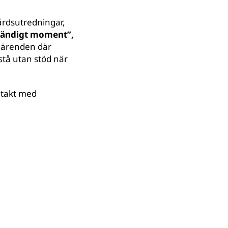
vårdsutredningar,
dvändigt moment”,
I ärenden där
 stå utan stöd när
ntakt med