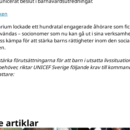
nicerat beslut i barnavårdsutredningar.
ken
ium lockade ett hundratal engagerade åhörare som fick
ändas – socionomer som nu kan gå ut i sina verksamhe
s kämpa för att stärka barns rättigheter inom den socia
en.
stärka förutsättningarna för att barn i utsatta livssituatio
behöver, riktar UNICEF Sverige följande krav till komman
attare:
 artiklar