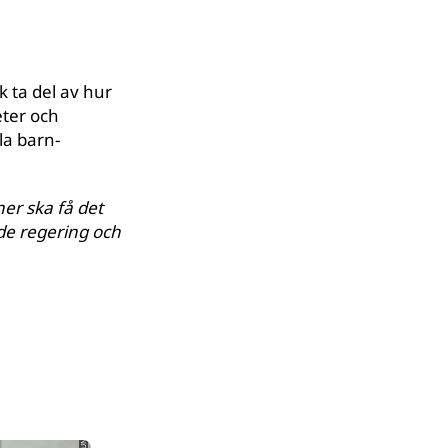
 ta del av hur
ter och
la barn-
ner ska få det
de regering och
© UNICEF/UN0554606/Abdul