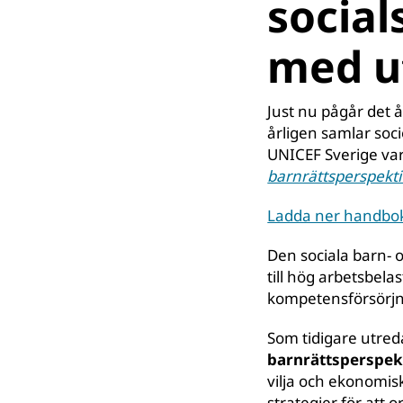
social
med u
Just nu pågår det
årligen samlar soc
UNICEF Sverige var
barnrättsperspekti
Ladda ner handbo
Den sociala barn-
till hög arbetsbe
kompetensförsörjni
Som tidigare utre
barnrättsperspekti
vilja och ekonomi
strategier för att