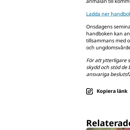
anmälan till kommu
Ladda ner handbo
Onsdagens seminar
handboken kan anv
tillsammans med os
och ungdomsvård
För att ytterligare 
skydd och stöd de 
ansvariga beslutsf
Kopiera länk
Relaterade