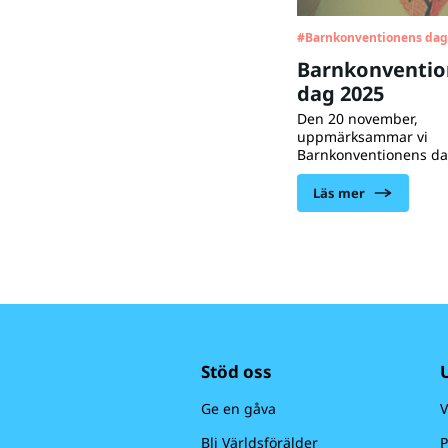
#
Barnkonventionens da
Barnkonventio
dag 2025
Den 20 november,
uppmärksammar vi
Barnkonventionens dag
sedan ratificerade Sve
barnkonventionen oc
Läs mer
2020 är den svensk lag
detta ser vi en utveck
globalt och nationellt
rättigheter allt oftare 
Stöd oss
Ge en gåva
V
Bli Världsförälder
P