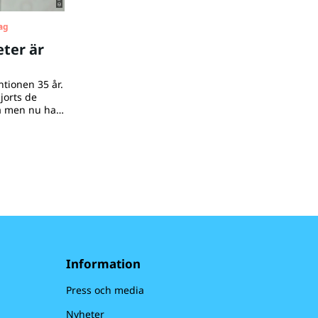
ag
eter är
ntionen 35 år.
jorts de
a men nu har
av eller till
pekten för
.
Information
Press och media
Nyheter