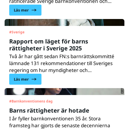
ratificerade Sverige barnkonventionen och
sedan 2020 är den svensk lag. Trots detta ser vi
Läs mer
en utveckling, både globalt och nationellt, där
barns rättigheter allt oftare åsidosätts.
#
Sverige
Rapport om läget för barns
rättigheter i Sverige 2025
Två år har gått sedan FN:s barnrättskommitté
lämnade 131 rekommendationer till Sveriges
© UNICEF/UN0554606/Abdul
regering om hur myndigheter och
beslutsfattare behöver stärka arbetet med
Läs mer
barns rättigheter och säkerställa att
barnkonventionen efterlevs i praktiken.
#
Barnkonventionens dag
Barns rättigheter är hotade
I år fyller barnkonventionen 35 år. Stora
framsteg har gjorts de senaste decennierna