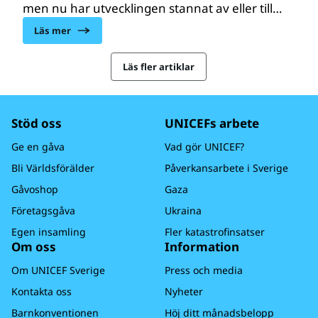
men nu har utvecklingen stannat av eller till
och med backat. Respekten för barns
Läs mer
rättigheter måste återupprättas.
Läs fler artiklar
Stöd oss
UNICEFs arbete
Ge en gåva
Vad gör UNICEF?
Bli Världsförälder
Påverkansarbete i Sverige
Gåvoshop
Gaza
Företagsgåva
Ukraina
Egen insamling
Fler katastrofinsatser
Om oss
Information
Om UNICEF Sverige
Press och media
Kontakta oss
Nyheter
Barnkonventionen
Höj ditt månadsbelopp