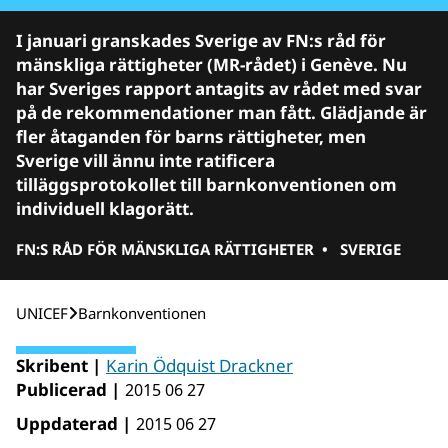
I januari granskades Sverige av FN:s råd för
mänskliga rättigheter (MR-rådet) i Genève. Nu
har Sveriges rapport antagits av rådet med svar
på de rekommendationer man fått. Glädjande är
fler åtaganden för barns rättigheter, men
Sverige vill ännu inte ratificera
tilläggsprotokollet till barnkonventionen om
individuell klagorätt.
FN:S RÅD FÖR MÄNSKLIGA RÄTTIGHETER
•
SVERIGE
UNICEF
Barnkonventionen
Skribent |
Karin Ödquist Drackner
Publicerad |
2015 06 27
Uppdaterad |
2015 06 27