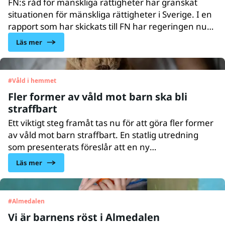
FN:s råd för mänskliga rättigheter har granskat
situationen för mänskliga rättigheter i Sverige. I en
rapport som har skickats till FN har regeringen nu
tagit ställning till rekommendationerna. UNICEF
Läs mer
Sverige tycker att det är beklagligt att regeringen
inte accepterat barns rätt att klaga till
FN:s barnrättskommitté.
#
Våld i hemmet
Fler former av våld mot barn ska bli
straffbart
Ett viktigt steg framåt tas nu för att göra fler former
av våld mot barn straffbart. En statlig utredning
som presenterats föreslår att en ny
straffbestämmelse, barnfridsbrottet, ska införas
Läs mer
som gör det olagligt att låta barn bevittna våld i
hemmet. Idag skickar vi in vårt remissvar på
förslaget. Vi är över lag mycket positiva men belyser
#
Almedalen
också en del rättsliga dilemman där barnets
Vi är barnens röst i Almedalen
rättigheter får ge vika för rättsliga grundprinciper.