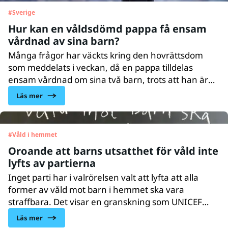
#
Sverige
Hur kan en våldsdömd pappa få ensam
vårdnad av sina barn?
Många frågor har väckts kring den hovrättsdom
som meddelats i veckan, då en pappa tilldelas
ensam vårdnad om sina två barn, trots att han är
dömd för misshandel mot dem. I det här fallet
Läs mer
framstår det inte som att barnens bästa har tagits i
beaktande, skriver Karin Ödquist Drackner,
barnrättsjurist på UNICEF Sverige.
#
Våld i hemmet
Oroande att barns utsatthet för våld inte
lyfts av partierna
Inget parti har i valrörelsen valt att lyfta att alla
former av våld mot barn i hemmet ska vara
straffbara. Det visar en granskning som UNICEF
Sverige har gjort av riksdagspartiernas valmanifest
Läs mer
utifrån ett barnrättsperspektiv.