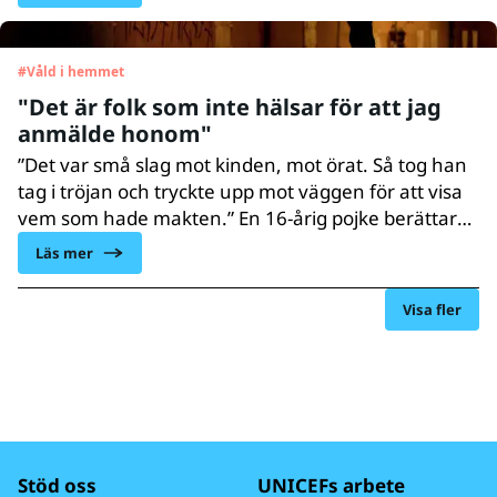
#
Våld i hemmet
"Det är folk som inte hälsar för att jag
anmälde honom"
”Det var små slag mot kinden, mot örat. Så tog han
tag i tröjan och tryckte upp mot väggen för att visa
vem som hade makten.” En 16-årig pojke berättar
idag om sin uppväxt med en pappa som hotat och
Läs mer
trakasserat honom under hela hans uppväxt, utan
påföljd. Idag är inte allt våld mot barn straffbart i
Visa fler
Sverige. Det vill UNICEF ändra på.
Stöd oss
UNICEFs arbete