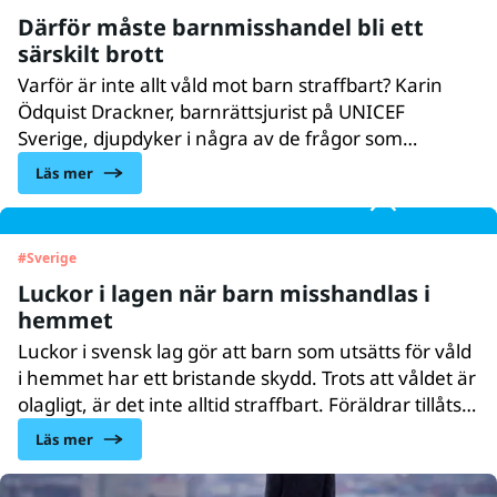
medverkade med seminarium, workshop samt
Därför måste barnmisshandel bli ett
deltagande i panel i just dessa ämnen. Vår
särskilt brott
socionompraktikant Ella Wåhlin sammanfattar de
två fullspäckade dagarna.
Varför är inte allt våld mot barn straffbart? Karin
Ödquist Drackner, barnrättsjurist på UNICEF
Sverige, djupdyker i några av de frågor som
uppkommit i samband med lanseringen av UNICEFs
Läs mer
nya rapport om våld mot barn i Sverige.
#
Sverige
Luckor i lagen när barn misshandlas i
hemmet
Luckor i svensk lag gör att barn som utsätts för våld
i hemmet har ett bristande skydd. Trots att våldet är
olagligt, är det inte alltid straffbart. Föräldrar tillåts
att utöva visst våld mot sina barn, visar en ny
Läs mer
rapport från UNICEF Sverige.