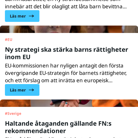
innebär att det blir olagligt att låta barn bevittna
våld i hemmet. Det nya lagförslaget är ett viktigt
Läs mer
steg för att stärka barns rättigheter och göra fler
former av våld mot barn straffbara.
#
EU
Ny strategi ska stärka barns rättigheter
inom EU
EU-kommissionen har nyligen antagit den första
övergripande EU-strategin för barnets rättigheter,
och ett förslag om att inrätta en europeisk
barngaranti. Vad innebär detta mer konkret och
Läs mer
vad får det för inverkan på barn i EU? Karin Ödquist
Drackner, program- och påverkanschef för UNICEF
Sverige, reder ut.
#
Sverige
Haltande åtaganden gällande FN:s
rekommendationer