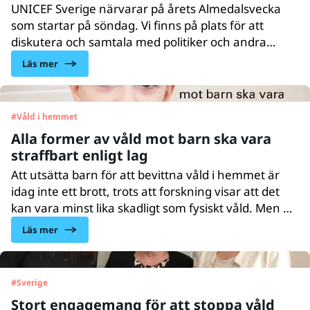
UNICEF Sverige närvarar på årets Almedalsvecka
som startar på söndag. Vi finns på plats för att
diskutera och samtala med politiker och andra
viktiga beslutsfattare kring
Läs mer
angelägna barnrättsfrågor.
#
Våld i hemmet
Alla former av våld mot barn ska vara
straffbart enligt lag
Att utsätta barn för att bevittna våld i hemmet är
idag inte ett brott, trots att forskning visar att det
kan vara minst lika skadligt som fysiskt våld. Men nu
föreslår en statlig utredning en ny
Läs mer
straffbestämmelse gällande barn som bevittnar
våld mellan närstående. Förslagen har ett tydligt
barnrättsperspektiv, vilket UNICEF ser mycket
#
Sverige
positivt på.
Stort engagemang för att stoppa våld