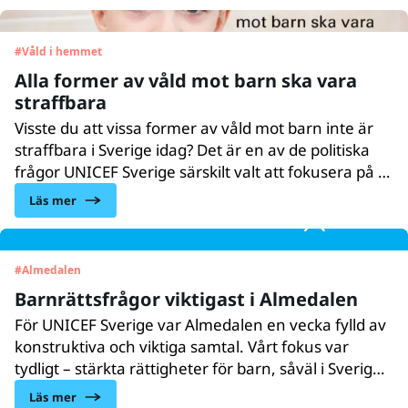
#
Våld i hemmet
Alla former av våld mot barn ska vara
straffbara
Visste du att vissa former av våld mot barn inte är
straffbara i Sverige idag? Det är en av de politiska
frågor UNICEF Sverige särskilt valt att fokusera på i
vårt valmanifest, inför valet på söndag.
Läs mer
#
Almedalen
Barnrättsfrågor viktigast i Almedalen
För UNICEF Sverige var Almedalen en vecka fylld av
konstruktiva och viktiga samtal. Vårt fokus var
tydligt – stärkta rättigheter för barn, såväl i Sverige
som i resten av världen.
Läs mer