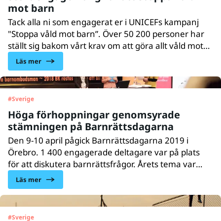
mot barn
Tack alla ni som engagerat er i UNICEFs kampanj
"Stoppa våld mot barn”. Över 50 200 personer har
ställt sig bakom vårt krav om att göra allt våld mot
barn straffbart. Vi vill också rikta ett varmt tack till
Läs mer
alla som i samband med detta delat med sig av
egna erfarenheter och kommit med värdefulla
inspel. I tisdags överlämnades
#
Sverige
namnunderskrifterna till Åsa Lindhagen, ansvarig
Höga förhoppningar genomsyrade
minister för barnrättsfrågor.
stämningen på Barnrättsdagarna
Den 9-10 april pågick Barnrättsdagarna 2019 i
Örebro. 1 400 engagerade deltagare var på plats
för att diskutera barnrättsfrågor. Årets tema var
barn i utsatta livssituationer och områden som våld
Läs mer
mot barn, socialtjänstens arbete och att
barnkonventionen blir lag 2020 löpte som en röd
tråd genom programmet. UNICEF Sverige
#
Sverige