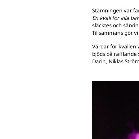
Stämningen var fan
En kväll för alla ba
släcktes och sändni
Tillsammans gör vi 
Värdar för kvällen
bjöds på rafflande
Darin, Niklas Str