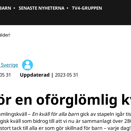
 BARN
•
SENASTE NYHETERNA
•
TV4-GRUPPEN
älder!
 Sverige
Uppdaterad |
05 31
2023 05 31
ör en oförglömlig k
amlingskväll –
En kväll för alla barn
gick av stapeln igår ti
isk kväll som bidrog till att vi nu är sammanlagt över 2
 stort tack till alla er som gör skillnad för barn – varje dag!