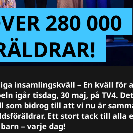
VER 280 000
RÄLDRAR!
iga insamlingskväll – En kväll för 
peln igår tisdag, 30 maj, på TV4. De
l som bidrog till att vi nu är sam
dsföräldrar. Ett stort tack till alla
 barn – varje dag!