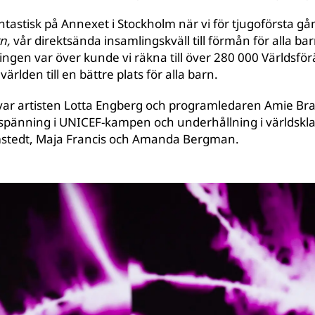
tastisk på Annexet i Stockholm när vi för tjugoförsta 
rn,
vår direktsända insamlingskväll till förmån för alla ba
ngen var över kunde vi räkna till över 280 000 Världsför
världen till en bättre plats för alla barn.
 var artisten Lotta Engberg och programledaren Amie B
 spänning i UNICEF-kampen och underhållning i världskl
ömstedt, Maja Francis och Amanda Bergman.