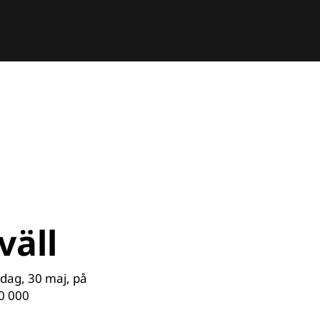
väll
sdag, 30 maj, på
80 000