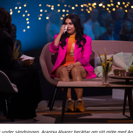
r under sändningen. Arantxa Alvarez berättar om sitt möte med Ani