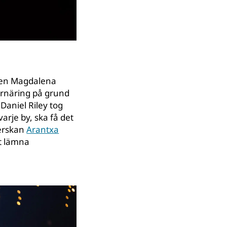
ytten Magdalena
ernäring på grund
aniel Riley tog
 varje by, ska få det
gerskan
Arantxa
t lämna