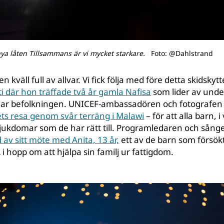
ya låten Tillsammans är vi mycket starkare.
Foto: @Dahlstrand
n kväll full av allvar. Vi fick följa med före detta skidsk
ti där hon träffade två år gamla Nafisa
som lider av und
gar befolkningen. UNICEF-ambassadören och fotografen D
ets resa genom svår terräng i Malawi
– för att alla barn, i
sjukdomar som de har rätt till. Programledaren och sån
 av sitt möte med Anita, 13 år,
ett av de barn som försök
i hopp om att hjälpa sin familj ur fattigdom.