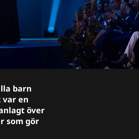
alla barn
t var en
manlagt över
 er som gör