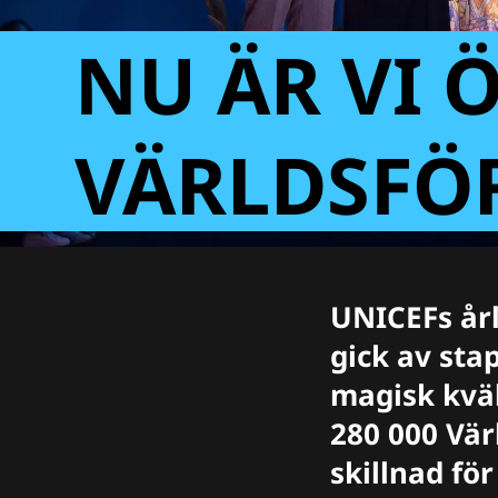
NU ÄR VI Ö
VÄRLDSFÖ
UNICEFs årl
gick av sta
magisk kväl
280 000 Värl
skillnad för