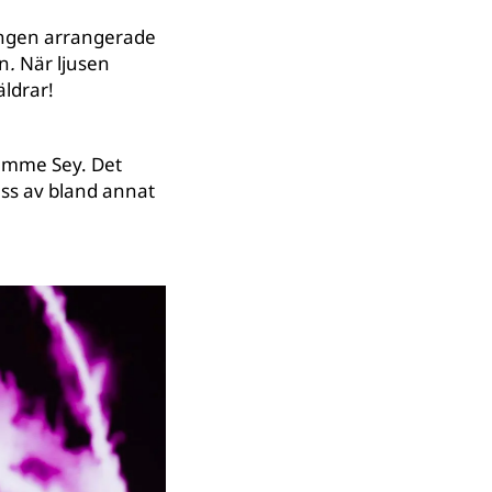
gången arrangerade
rn
.
När ljusen
äldrar!
ramme Sey. Det
ass av bland annat