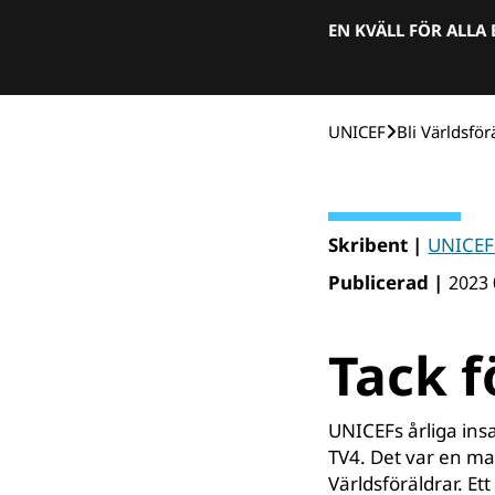
EN KVÄLL FÖR ALLA
UNICEF
Bli Världsför
Skribent |
UNICEF
Publicerad |
2023 
Tack f
UNICEFs årliga ins
TV4. Det var en mag
Världsföräldrar. Ett