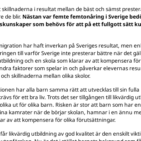
 skillnaderna i resultat mellan de bäst och sämst preste
e de blir.
Nästan var femte femtonåring i Sverige bed
kunskaper som behövs för att på ett fullgott sätt k
igration har haft inverkan på Sveriges resultat, men enl
ringen till varför Sverige inte presterar bättre när det gälle
v utbildning och en skola som klarar av att kompensera 
ndra faktorer som spelar in och påverkar elevernas result
och skillnaderna mellan olika skolor.
onen har alla barn samma rätt att utvecklas till sin fulla 
s för ett bra liv. Trots det ser tillgången till likvärdig ut
olika ut för olika barn. Risken är stor att barn som har 
na kamrater när de börjar skolan, hamnar i en ännu mer
ar av att kompensera för olika förutsättningar.
rn får likvärdig utbildning av god kvalitet är den enskilt vik