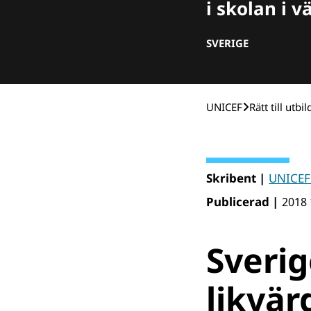
i skolan i v
SVERIGE
UNICEF
Rätt till utbi
Skribent |
UNICEF
Publicerad |
2018 
Sverig
likvär