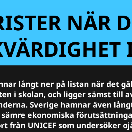
RISTER NÄR D
KVÄRDIGHET 
nar långt ner på listan när det gä
en i skolan, och ligger sämst till a
nderna. Sverige hamnar även långt
 sämre ekonomiska förutsättningar
ort från UNICEF som undersöker o