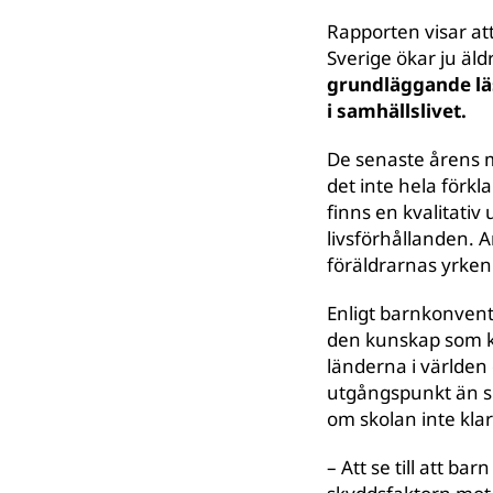
Rapporten visar att
Sverige ökar ju äldr
grundläggande läs
i samhällslivet.
De senaste årens m
det inte hela förkla
finns en kvalitati
livsförhållanden. A
föräldrarnas yrken 
Enligt barnkonventi
den kunskap som kräv
länderna i världen 
utgångspunkt än si
om skolan inte klar
– Att se till att ba