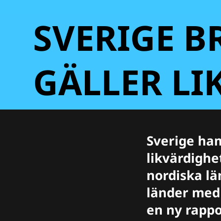
SVERIGE B
GÄLLER LI
Sverige ham
likvärdighet
nordiska lä
länder med
en ny rapp