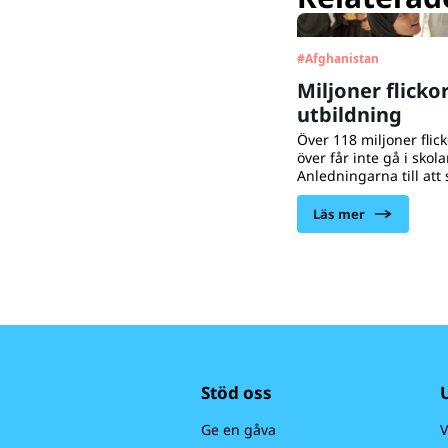
#
Afghanistan
Miljoner flickor uta
utbildning
Över 118 miljoner flic
över får inte gå i skola
Anledningarna till at
flickor berörs är flera
fattigdom, barnäkten
Läs mer
könsrelaterat våld. Fat
familjer investerar i de
hellre i pojkars utbild
Stöd oss
Ge en gåva
V