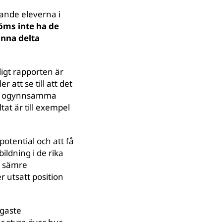
rande eleverna i
öms inte ha de
unna delta
igt rapporten är
r att se till att det
för ogynnsamma
at är till exempel
potential och att få
bildning i de rika
en sämre
 utsatt position
tigaste