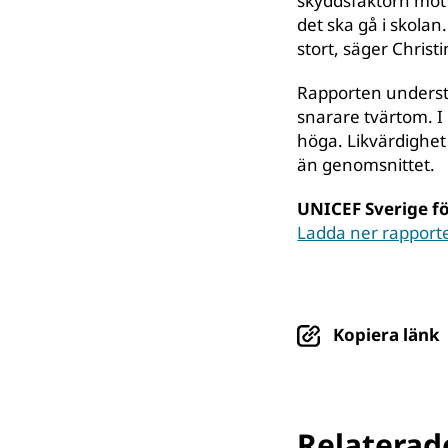
skyddsfaktorn mot 
det ska gå i skolan
stort, säger Christ
Rapporten understr
snarare tvärtom. I
höga. Likvärdighet
än genomsnittet.
UNICEF Sverige fö
Ladda ner rapport
Kopiera länk
Relaterade