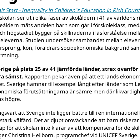
r Start - Inequality in Children´s Education in Rich Count
skolan ser ut i olika faser av skolåldern i 41 av världens 
leåldern mäts andelen barn som går i förskoleklass, m
ch högstadiet bygger på skillnaderna i läsförståelse mell
 eleverna. Studien undersöker sambandet mellan elevern
ursprung, kön, föräldrars socioekonomiska bakgrund sa
ormning.
rige på plats 25 av 41 jämförda länder, strax ovanför
ra sämst.
Rapporten pekar även på att ett lands ekonomi
et. Sverige hamnar till exempel långt efter länder som L
onomiska förutsättningarna är sämre men där likvärdigh
as högre.
värt att Sverige inte ligger bättre till i en internationel
stark välfärd. Det är djupt oroväckande att barn riskerar a
ap för att skolan inte klarar av att kompensera för de ski
säger Christina Heilborn, programchef vid UNICEF Sverige.