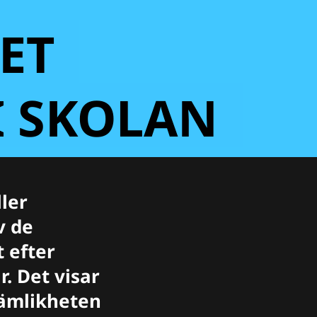
ET
I SKOLAN
ller
v de
 efter
. Det visar
jämlikheten