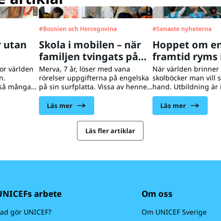
#
Bosnien och Hercegovina
#
Senaste nyheterna
n
Skola i mobilen – när
Hoppet om en
familjen tvingats på
framtid ryms 
flykt
skolväska
kor världen
Merva, 7 år, löser med vana
När världen brinner 
n.
rörelser uppgifterna på engelska
skolböcker man vill s
t så många
på sin surfplatta. Vissa av hennes
hand. Utbildning är 
, bland annat
klasskamrater har aldrig gått i
hjälpen. Men det är 
skap och
skolan, fastän de är äldre. Men
Hoppet om en bättre
Läs mer
Läs mer
tiga
med hjälp av Akelius digitala
ett bättre liv, ryms i
 flesta fall
språkskola kan lärarna möta varje
ning.
barn där hen befinner sig.
Läs fler artiklar
UNICEFs arbete
Om oss
ad gör UNICEF?
Om UNICEF Sverige