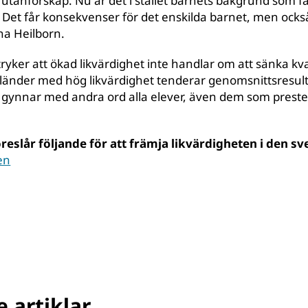
utanförskap. Nu är det i stället barnets bakgrund som få
. Det får konsekvenser för det enskilda barnet, men också
ina Heilborn.
yker att ökad likvärdighet inte handlar om att sänka kval
 länder med hög likvärdighet tenderar genomsnittsresult
 gynnar med andra ord alla elever, även dem som preste
reslår följande för att främja likvärdigheten i den s
en
© UNICEF/UNI399798/Bidel
© Melker Dahlstrand
 artiklar