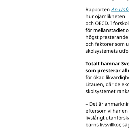
Rapporten
An Unfai
hur ojämlikheten i 
och OECD. I försko
för mellanstadiet o
högst presterande
och faktorer som 
skolsystemets utf
Totalt hamnar Sve
som presterar all
för ökad likvärdigh
Litauen, där de ek
skolsystemet rank
– Det är anmärknings
eftersom vi har en 
livslångt utanförsk
barns livsvillkor, 