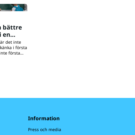
 bättre
i en
är det inte
känka i första
inte första
helt akut.
 värld, och
 en skolväska.
Information
Press och media