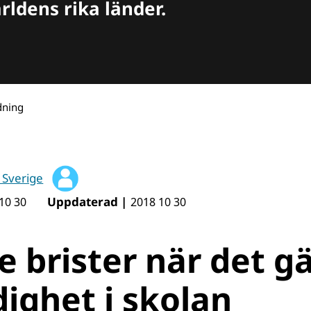
ärldens rika länder.
ldning
 Sverige
Uppdaterad |
10 30
2018 10 30
e brister när det gä
dighet i skolan