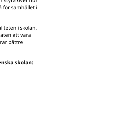
r styra över hur
 för samhället i
iteten i skolan,
aten att vara
rar bättre
venska skolan:
© UNICEF/UNI456021/Moldovan