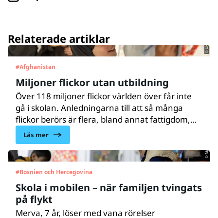
© UNICEF/UNI399798/Bidel
Relaterade artiklar
#
Afghanistan
Miljoner flickor utan utbildning
Över 118 miljoner flickor världen över får inte
gå i skolan. Anledningarna till att så många
flickor berörs är flera, bland annat fattigdom,
© Melker Dahlstrand
barnäktenskap och könsrelaterat våld. Fattiga
Läs mer
familjer investerar i de flesta fall hellre i
pojkars utbildning.
#
Bosnien och Hercegovina
Skola i mobilen – när familjen tvingats
på flykt
Merva, 7 år, löser med vana rörelser