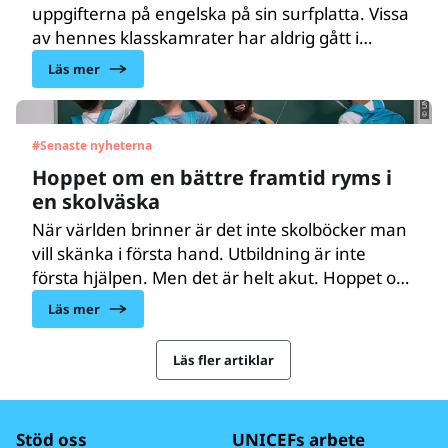
uppgifterna på engelska på sin surfplatta. Vissa
© UNICEF/UNI456021/Moldovan
av hennes klasskamrater har aldrig gått i
skolan, fastän de är äldre. Men med hjälp av
Läs mer
Akelius digitala språkskola kan lärarna möta
varje barn där hen befinner sig.
#
Senaste nyheterna
Hoppet om en bättre framtid ryms i
en skolväska
När världen brinner är det inte skolböcker man
vill skänka i första hand. Utbildning är inte
första hjälpen. Men det är helt akut. Hoppet om
en bättre värld, och ett bättre liv, ryms i
Läs mer
en skolväska.
Läs fler artiklar
Stöd oss
UNICEFs arbete