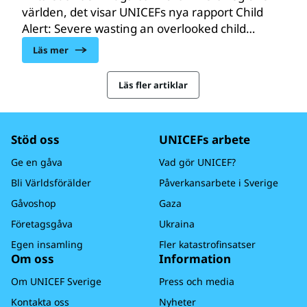
världen, det visar UNICEFs nya rapport Child
Alert: Severe wasting an overlooked child
survival emergency. Framför allt ligger
Läs mer
konflikter, klimatförändringarna och pandemin
bakom ökningen. På grund av stigande
Läs fler artiklar
råvarupriser ökar samtidigt priset på
livräddande näringstillskott varnar UNICEF.
Stöd oss
UNICEFs arbete
Ge en gåva
Vad gör UNICEF?
Bli Världsförälder
Påverkansarbete i Sverige
Gåvoshop
Gaza
Företagsgåva
Ukraina
Egen insamling
Fler katastrofinsatser
Om oss
Information
Om UNICEF Sverige
Press och media
Kontakta oss
Nyheter