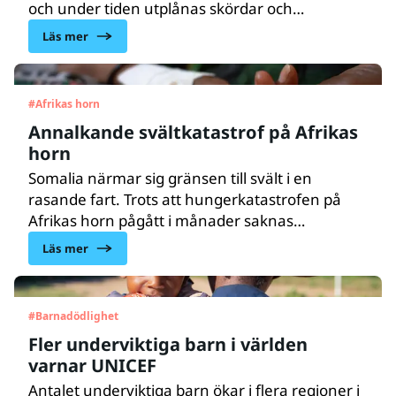
och under tiden utplånas skördar och
boskapsdjur svälter ihjäl. Flera miljoner barn
Läs mer
lider av undernäring och riskerar att dö. I
Djibouti jobbar UNICEF dygnet runt för att
bromsa den skenande katastrofen.
#
Afrikas horn
Annalkande svältkatastrof på Afrikas
horn
Somalia närmar sig gränsen till svält i en
rasande fart. Trots att hungerkatastrofen på
Afrikas horn pågått i månader saknas
engagemang från omvärlden. Två miljoner
Läs mer
barn i området lider just nu av svår akut
undernäring och riskerar att dö. Under
kommande halvår förväntas hälften av alla
#
Barnadödlighet
barn under fem år i Somalia lida
Fler underviktiga barn i världen
av undernäring.
varnar UNICEF
Antalet underviktiga barn ökar i flera regioner i