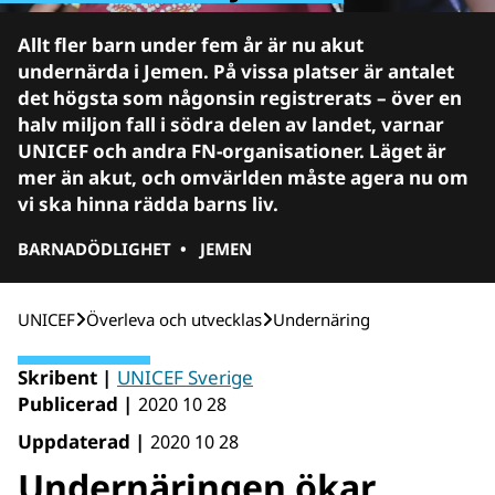
Allt fler barn under fem år är nu akut
undernärda i Jemen. På vissa platser är antalet
det högsta som någonsin registrerats – över en
halv miljon fall i södra delen av landet, varnar
UNICEF och andra FN-organisationer. Läget är
mer än akut, och omvärlden måste agera nu om
vi ska hinna rädda barns liv.
BARNADÖDLIGHET
•
JEMEN
UNICEF
Över­leva och utvecklas
Undernäring
Skribent |
UNICEF Sverige
Publicerad |
2020 10 28
Uppdaterad |
2020 10 28
Undernäringen ökar