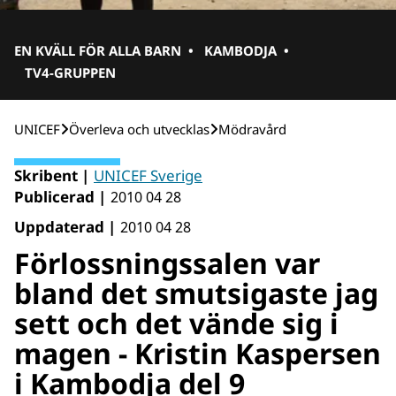
EN KVÄLL FÖR ALLA BARN
•
KAMBODJA
•
TV4-GRUPPEN
UNICEF
Över­leva och utvecklas
Mödravård
Skribent |
UNICEF Sverige
Publicerad |
2010 04 28
Uppdaterad |
2010 04 28
Förlossningssalen var
bland det smutsigaste jag
sett och det vände sig i
magen - Kristin Kaspersen
i Kambodja del 9