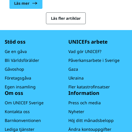
föda barn under säkra förhållanden.
Läs mer
Läs fler artiklar
Stöd oss
UNICEFs arbete
Ge en gåva
Vad gör UNICEF?
Bli Världsförälder
Påverkansarbete i Sverige
Gåvoshop
Gaza
Företagsgåva
Ukraina
Egen insamling
Fler katastrofinsatser
Om oss
Information
Om UNICEF Sverige
Press och media
Kontakta oss
Nyheter
Barnkonventionen
Höj ditt månadsbelopp
Lediga tjänster
Ändra kontouppgifter