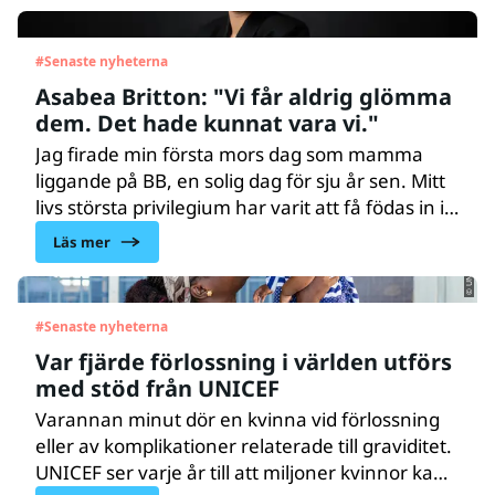
#
Senaste nyheterna
Asabea Britton: "Vi får aldrig glömma
dem. Det hade kunnat vara vi."
Jag firade min första mors dag som mamma
liggande på BB, en solig dag för sju år sen. Mitt
© UNICEF/UNI665919/Yebuah
livs största privilegium har varit att få födas in i
trygghet – från min mammas kropp till hennes
Läs mer
lyckliga famn – och att sedan få ge den gåvan
vidare till mina egna barn. Det är en ynnest.
Men det borde inte vara ett privilegium.
#
Senaste nyheterna
Var fjärde förlossning i världen utförs
med stöd från UNICEF
Varannan minut dör en kvinna vid förlossning
eller av komplikationer relaterade till graviditet.
UNICEF ser varje år till att miljoner kvinnor kan