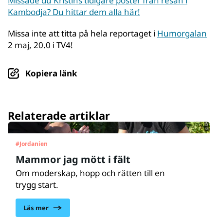
Missade du Kristins tidigare poster från resan i
Kambodja? Du hittar dem alla här!
Missa inte att titta på hela reportaget i
Humorgalan
2 maj, 20.0 i TV4!
Kopiera länk
© UNICEF/UNI454044/Bseiso
Relaterade artiklar
#
Jordanien
Mammor jag mött i fält
Om moderskap, hopp och rätten till en
trygg start.
Läs mer