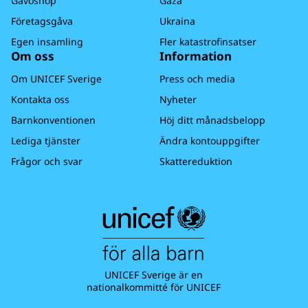
Gåvoshop
Gaza
Företagsgåva
Ukraina
Egen insamling
Fler katastrofinsatser
Om oss
Information
Om UNICEF Sverige
Press och media
Kontakta oss
Nyheter
Barnkonventionen
Höj ditt månadsbelopp
Lediga tjänster
Ändra kontouppgifter
Frågor och svar
Skattereduktion
UNICEF Sverige är en
nationalkommitté för UNICEF