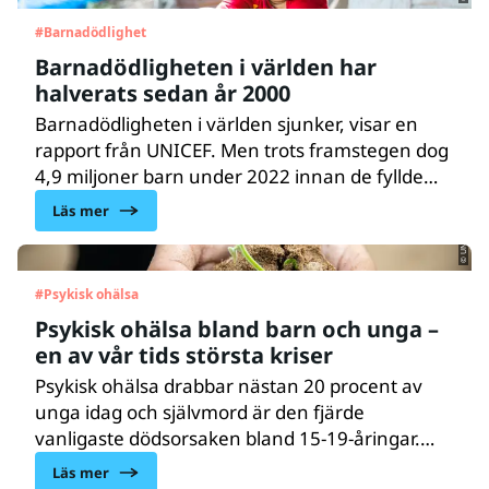
#
Barnadödlighet
Barnadödligheten i världen har
halverats sedan år 2000
Barnadödligheten i världen sjunker, visar en
rapport från UNICEF. Men trots framstegen dog
© UNICEF/UNI401438/Viet Hung
4,9 miljoner barn under 2022 innan de fyllde
fem år. Majoriteten dog av orsaker som hade
Läs mer
kunnat förhindras.
#
Psykisk ohälsa
Psykisk ohälsa bland barn och unga –
en av vår tids största kriser
Psykisk ohälsa drabbar nästan 20 procent av
unga idag och självmord är den fjärde
© UNICEF/UN0643861/Willocq
vanligaste dödsorsaken bland 15-19-åringar.
Det är en av vår tids största kriser, som pågår
Läs mer