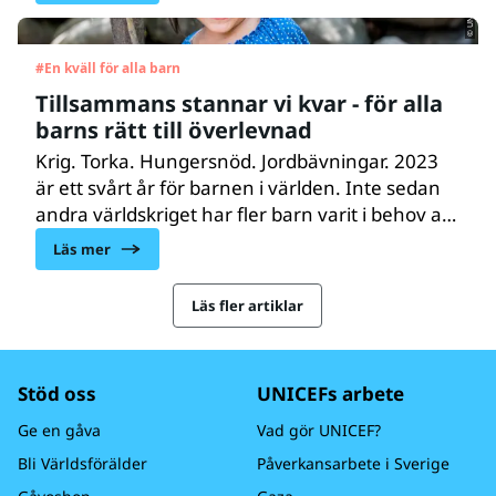
här och nu, i alla delar av världen och i alla
samhällsskikt. Vid 15 års ålder har ungefär
hälften av all psykisk sjukdom under livet redan
#
En kväll för alla barn
brutit ut. Det betyder att tidig upptäckt och
Tillsammans stannar vi kvar - för alla
tidiga insatser är mycket viktiga och kan göra
barns rätt till överlevnad
stor skillnad.
Krig. Torka. Hungersnöd. Jordbävningar. 2023
är ett svårt år för barnen i världen. Inte sedan
andra världskriget har fler barn varit i behov av
vår hjälp för att överleva. UNICEF finns på plats
Läs mer
där barnen behöver oss – och vi stannar kvar.
För vi vet att förändring är möjlig. Men vi kan
Läs fler artiklar
bara göra det tillsammans med dig.
Stöd oss
UNICEFs arbete
Ge en gåva
Vad gör UNICEF?
Bli Världsförälder
Påverkansarbete i Sverige