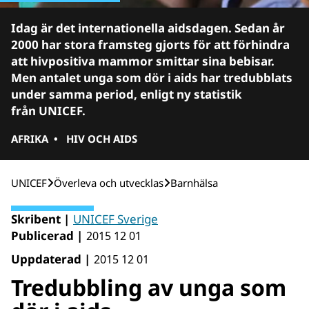
Idag är det internationella aidsdagen. Sedan år
2000 har stora framsteg gjorts för att förhindra
att hivpositiva mammor smittar sina bebisar.
Men antalet unga som dör i aids har tredubblats
under samma period, enligt ny statistik
från UNICEF.
AFRIKA
•
HIV OCH AIDS
UNICEF
Över­leva och utvecklas
Barnhälsa
Skribent |
UNICEF Sverige
Publicerad |
2015 12 01
Uppdaterad |
2015 12 01
Tredubbling av unga som