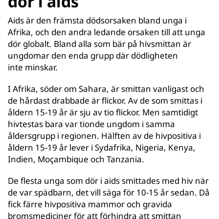
dör i aids
Aids är den främsta dödsorsaken bland unga i
Afrika, och den andra ledande orsaken till att unga
dör globalt. Bland alla som bär på hivsmittan är
ungdomar den enda grupp där dödligheten
inte minskar.
I Afrika, söder om Sahara, är smittan vanligast och
de hårdast drabbade är flickor. Av de som smittas i
åldern 15-19 år är sju av tio flickor. Men samtidigt
hivtestas bara var tionde ungdom i samma
åldersgrupp i regionen. Hälften av de hivpositiva i
åldern 15-19 år lever i Sydafrika, Nigeria, Kenya,
Indien, Moçambique och Tanzania.
De flesta unga som dör i aids smittades med hiv när
de var spädbarn, det vill säga för 10-15 år sedan. Då
fick färre hivpositiva mammor och gravida
bromsmediciner för att förhindra att smittan