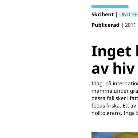
Skribent |
UNICEF
Publicerad |
2011 
Inget 
av hiv
Idag, på internati
mamma under gravi
dessa fall sker i fat
födas friska. Ett a
nolltolerans. Inga 