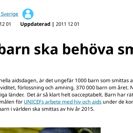
 Sverige
Uppdaterad |
12 01
2011 12 01
barn ska behöva s
onella aidsdagen, är det ungefär 1000 barn som smittas av
ditet, förlossning och amning. 370 000 barn om året. 
tiga länder. Det är så klart helt oacceptabelt. Barn har rätt 
v målen för
UNICEFs arbete med hiv och aids
under de ko
barn i världen ska smittas av hiv år 2015.