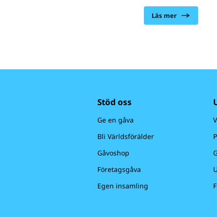
dog 4,9 miljoner barn
innan de fyllde fem år
Läs mer
Majoriteten dog av or
hade kunnat förhindra
Stöd oss
Ge en gåva
V
Bli Världsförälder
P
Gåvoshop
G
Företagsgåva
U
Egen insamling
F