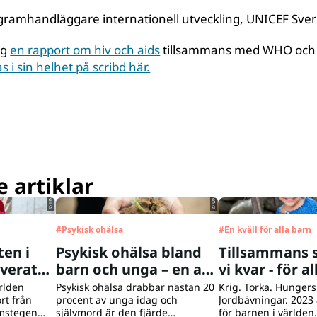
gramhandläggare internationell utveckling, UNICEF Sver
ag
en rapport om hiv och aids
tillsammans med WHO och
as i sin helhet på scribd här.
© UNICEF/UNI401438/Viet Hung
© UNICEF/UNI535087/Willocq
 artiklar
#
Psykisk ohälsa
#
En kväll för alla barn
en i
Psykisk ohälsa bland
Tillsammans 
lverats
barn och unga – en av
vi kvar - för a
vår tids största kriser
rätt till över
rlden
Psykisk ohälsa drabbar nästan 20
Krig. Torka. Hunger
rt från
procent av unga idag och
Jordbävningar. 2023 ä
amstegen
självmord är den fjärde
för barnen i världen