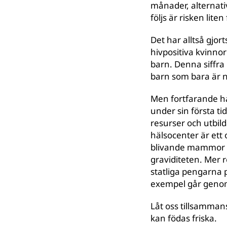
månader, alternativ
följs är risken lite
Det har alltså gjor
hivpositiva kvinnor
barn. Denna siffra
barn som bara är n
Men fortfarande ha
under sin första ti
resurser och utbild
hälsocenter är et
blivande mammor må
graviditeten. Mer 
statliga pengarna 
exempel går geno
Låt oss tillsammans
kan födas friska.