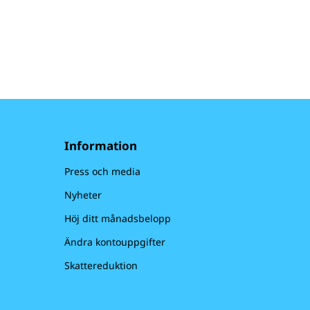
ar fler barn
jälp för att
ns på plats
oss – och vi
et att
. Men vi kan
ammans
Information
Press och media
Nyheter
Höj ditt månadsbelopp
Ändra kontouppgifter
Skattereduktion