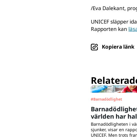
/Eva Dalekant, pro
UNICEF släpper id
Rapporten kan
läs
Kopiera länk
Relaterade
#
Barnadödlighet
Barnadödlighet
världen har ha
sedan år 2000
Barnadödligheten i vä
sjunker, visar en rappo
UNICEF. Men trots fr