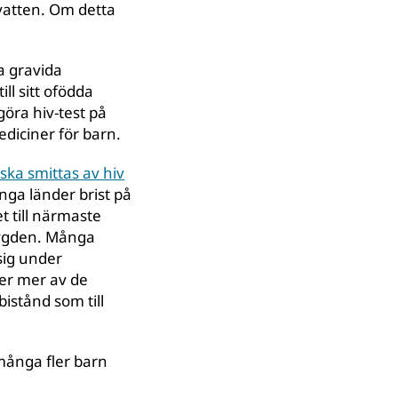
 vatten. Om detta
la gravida
ll sitt ofödda
öra hiv-test på
diciner för barn.
ska smittas av hiv
nga länder brist på
t till närmaste
bygden. Många
sig under
ger mer av de
istånd som till
 många fler barn