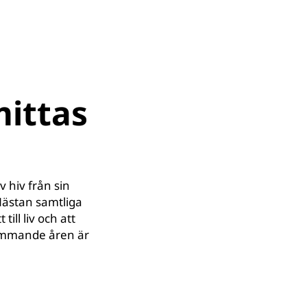
mittas
 hiv från sin
Nästan samtliga
till liv och att
mmande åren är