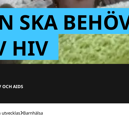
N SKA BEHÖ
V HIV
V OCH AIDS
h utvecklas
Barnhälsa