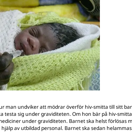
hur man undviker att mödrar överför hiv-smitta till sitt b
testa sig under graviditeten. Om hon bär på hiv-smitta
iciner under graviditeten. Barnet ska helst förlösas me
d hjälp av utbildad personal. Barnet ska sedan helamma