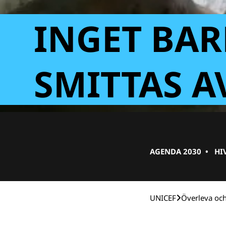
INGET BAR
SMITTAS A
AGENDA 2030
•
HI
UNICEF
Över­leva oc