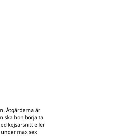
arn. Åtgärderna är
n ska hon börja ta
d kejsarsnitt eller
s under max sex