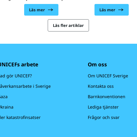
 under 2022
vanligaste dödsorsaken bland 15-
andra världskriget h
.
19-åringar. Det är en av vår tids
varit i behov av vår h
Läs mer
Läs mer
saker som
största kriser, som pågår här och
överleva. UNICEF fin
s.
nu, i alla delar av världen och i
där barnen behöver 
alla samhällsskikt. Vid 15 års
Läs fler artiklar
stannar kvar. För vi v
ålder har ungefär hälften av all
förändring är möjlig
psykisk sjukdom under livet redan
bara göra det tills
brutit ut. Det betyder att tidig
med dig.
upptäckt och tidiga insatser är
mycket viktiga och kan göra
stor skillnad.
UNICEFs arbete
Om oss
ad gör UNICEF?
Om UNICEF Sverige
åverkansarbete i Sverige
Kontakta oss
aza
Barnkonventionen
kraina
Lediga tjänster
ler katastrofinsatser
Frågor och svar