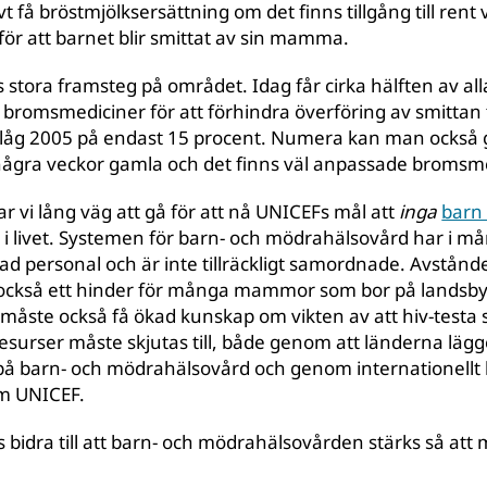
t få bröstmjölksersättning om det finns tillgång till rent
n för att barnet blir smittat av sin mamma.
ts stora framsteg på området. Idag får cirka hälften av al
 bromsmediciner för att förhindra överföring av smittan ti
 låg 2005 på endast 15 procent. Numera kan man också g
ågra veckor gamla och det finns väl anpassade bromsme
r vi lång väg att gå för att nå UNICEFs mål att
inga
barn 
d i livet. Systemen för barn- och mödrahälsovård har i må
ad personal och är inte tillräckligt samordnade. Avstånde
t också ett hinder för många mammor som bor på lands
ste också få ökad kunskap om vikten av att hiv-testa 
resurser måste skjutas till, både genom att länderna läg
på barn- och mödrahälsovård och genom internationellt b
m UNICEF.
 bidra till att barn- och mödrahälsovården stärks så att