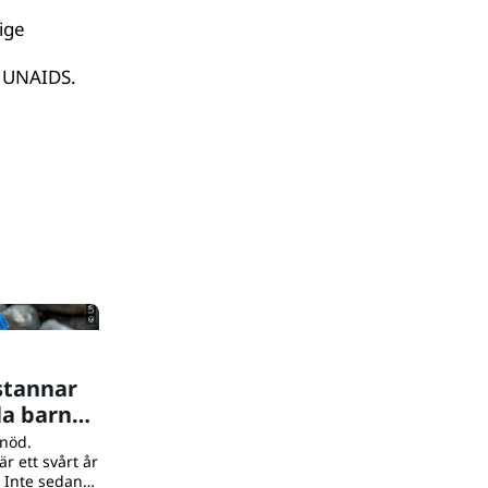
ige
 UNAIDS.
© UNICEF/UN0643861/Willocq
stannar
lla barns
levnad
snöd.
r ett svårt år
. Inte sedan