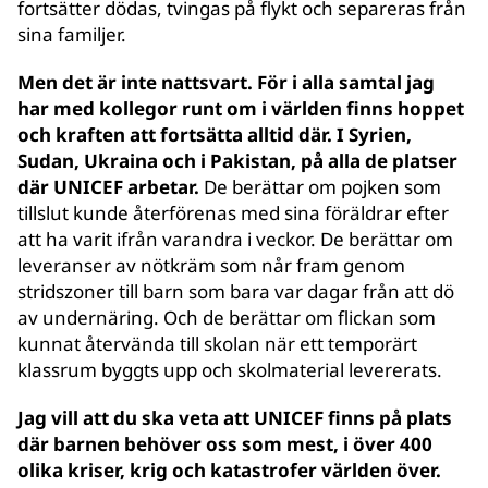
fortsätter dödas, tvingas på flykt och separeras från
sina familjer.
Men det är inte nattsvart. För i alla samtal jag
har med kollegor runt om i världen finns hoppet
och kraften att fortsätta alltid där. I Syrien,
Sudan, Ukraina och i Pakistan, på alla de platser
där UNICEF arbetar.
De berättar om pojken som
tillslut kunde återförenas med sina föräldrar efter
att ha varit ifrån varandra i veckor. De berättar om
leveranser av nötkräm som når fram genom
stridszoner till barn som bara var dagar från att dö
av undernäring. Och de berättar om flickan som
kunnat återvända till skolan när ett temporärt
klassrum byggts upp och skolmaterial levererats.
Jag vill att du ska veta att UNICEF finns på plats
där barnen behöver oss som mest, i över 400
olika kriser, krig och katastrofer världen över.