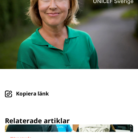
Kopiera länk
© UNICEF/UN0879564/Párraga
Relaterade artiklar