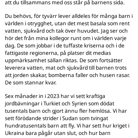
att du tillsammans med oss står på barnens sida.
Du behövs, för tyvärr lever alldeles för många barn i
världen i otrygghet, utan det mest basala som rent
vatten, sjukvård och tak över huvudet. Jag ser och
hör det från mina kollegor runt om i världen varje
dag. De som jobbar i de tuffaste kriserna och i de
fattigaste regionerna, på platser dit medias
uppmärksamhet sällan riktas. De som fortsätter
leverera vatten, mat och sjukvård till barnen trots
att jorden skakar, bomberna faller och husen rasar.
De som stannar kvar.
Sex månader in i 2023 har vi sett kraftiga
jordbävningar i Turkiet och Syrien som dödat
tusentals barn och gjort ännu fler hemlösa. Vi har
sett förödande strider i Sudan som tvingat
hundratusentals barn att fly. Vi har sett hur kriget i
Ukraina bara pågår utan slut, och hur barn