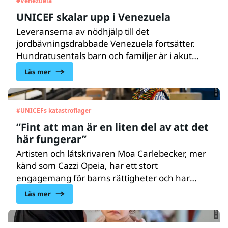
#
Venezuela
UNICEF skalar upp i Venezuela
Leveranserna av nödhjälp till det
jordbävningsdrabbade Venezuela fortsätter.
© UNICEF Sverige/Tim Karmskog
Hundratusentals barn och familjer är i akut
behov av vård, näring, vatten, sanitet och
Läs mer
hygien samt psykosocialt stöd. UNICEF finns på
plats och skalar upp hjälpen till de drabbade
barnen och familjerna.
#
UNICEFs katastroflager
”Fint att man är en liten del av att det
här fungerar”
Artisten och låtskrivaren Moa Carlebecker, mer
känd som Cazzi Opeia, har ett stort
© UNICEF/UNI964788/Choufany
engagemang för barns rättigheter och har
donerat royalties för en av sina låtar till UNICEFs
Läs mer
arbete för barn. Under våren besökte hon
UNICEFs globala humanitära lager
i Köpenhamn.