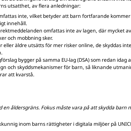
s utsatthet, av flera anledningar:
mfattas inte, vilket betyder att barn fortfarande komme
gt innehåll.
irektmeddelanden omfattas inte av lagen, där mycket a
ker och mobbning sker.
 eller äldre utsätts för mer risker online, de skyddas int
n.
förslag bygger på samma EU-lag (DSA) som redan idag a
ign och skyddsmekanismer för barn, så liknande utmaning
rar att kvarstå.
d en åldersgräns. Fokus måste vara på att skydda barn nä
kkunnig inom barns rättigheter i digitala miljöer på UNIC