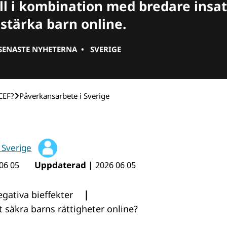
l i kombination med bredare insats
stärka barn online.
SENASTE NYHETERNA
•
SVERIGE
CEF?
Påverkansarbete i Sverige
 Sverige
Uppdaterad |
06 05
2026 06 05
|
egativa bieffekter
t säkra barns rättigheter online?