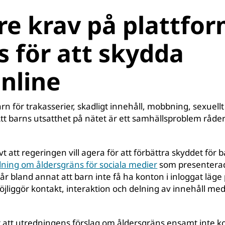
re krav på plattfo
 för att skydda
nline
rn för trakasserier, skadligt innehåll, mobbning, sexuell
tt barns utsatthet på nätet är ett samhällsproblem råde
vt att regeringen vill agera för att förbättra skyddet för 
ning om åldersgräns för sociala medier
som presenterad
r bland annat att barn inte få ha konton i inloggat läge 
jliggör kontakt, interaktion och delning av innehåll me
r att utredningens förslag om åldersgräns ensamt inte 