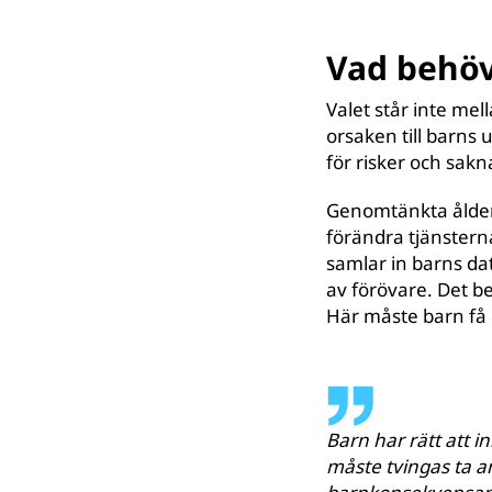
Vad behövs
Valet står inte mel
orsaken till barns
för risker och sakn
Genomtänkta ålders
förändra tjänstern
samlar in barns da
av förövare. Det b
Här måste barn få b
Barn har rätt att i
måste tvingas ta a