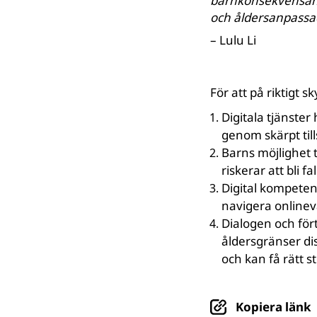
barnkonsekvensanal
och åldersanpassa
– Lulu Li
För att på riktigt 
Digitala tjänste
genom skärpt til
Barns möjlighet t
riskerar att bli f
Digital kompeten
navigera onlinevä
Dialogen och för
åldersgränser di
och kan få rätt s
Kopiera länk