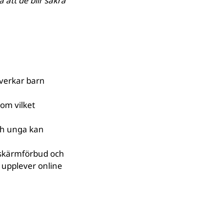
å att de blir säkra
:
åverkar barn
tom vilket
och unga kan
r skärmförbud och
 upplever online