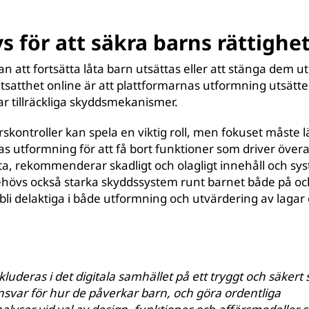
 för att säkra barns rättighe
lan att fortsätta låta barn utsättas eller att stänga dem u
 utsatthet online är att plattformarnas utformning utsätt
ar tillräckliga skyddsmekanismer.
kontroller kan spela en viktig roll, men fokuset måste l
as utformning för att få bort funktioner som driver öve
ta, rekommenderar skadligt och olagligt innehåll och sys
ehövs också starka skyddssystem runt barnet både på oc
li delaktiga i både utformning och utvärdering av lagar 
nkluderas i det digitala samhället på ett tryggt och säkert
nsvar för hur de påverkar barn, och göra ordentliga