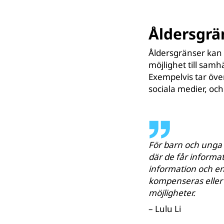
Åldersgrä
Åldersgränser kan 
möjlighet till sam
Exempelvis tar öve
sociala medier, och
För barn och unga i
där de får informa
information och en
kompenseras eller
möjligheter.
– L
ulu Li