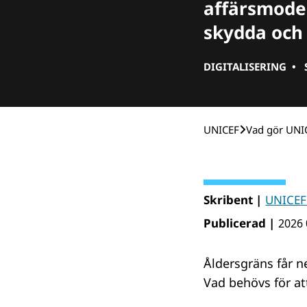
affärsmodel
skydda och 
DIGITALISERING
•
UNICEF
Vad gör UNI
Skribent |
UNICEF
Publicerad |
2026 
Åldersgräns får n
Vad behövs för at