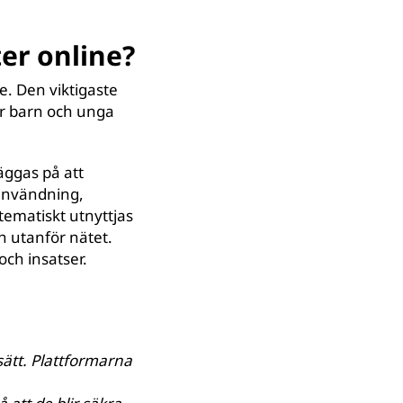
ter online?
te. Den viktigaste
er barn och unga
äggas på att
ranvändning,
tematiskt utnyttjas
h utanför nätet.
och insatser.
 sätt. Plattformarna