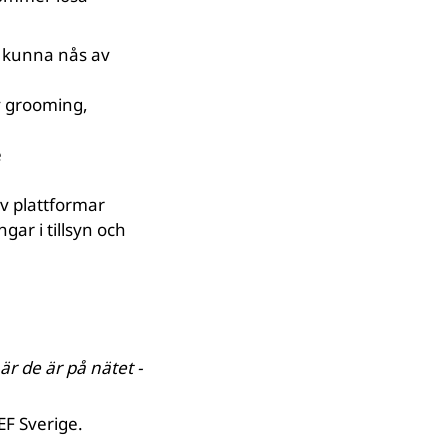
r kunna nås av
v grooming,
e
v plattformar
ar i tillsyn och
r de är på nätet -
EF Sverige.