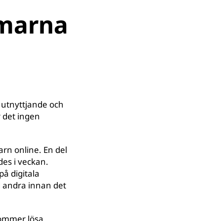
rmarna
t utnyttjande och
r det ingen
barn online. En del
es i veckan.
på digitala
d andra innan det
kommer lösa