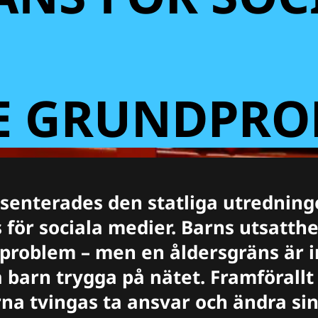
TE GRUNDPRO
esenterades den statliga utrednin
 för sociala medier. Barns utsatthe
t problem – men en åldersgräns är i
la barn trygga på nätet. Framförall
na tvingas ta ansvar och ändra si