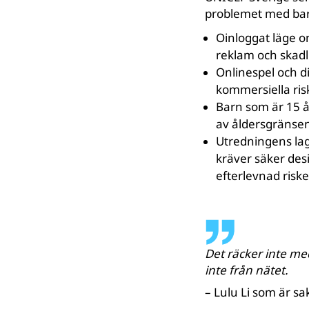
problemet med barn
Oinloggat läge o
reklam och skadli
Onlinespel och d
kommersiella ris
Barn som är 15 år
av åldersgränse
Utredningens lag
kräver säker des
efterlevnad riske
Det räcker inte me
inte från nätet.
– Lulu Li som är sa