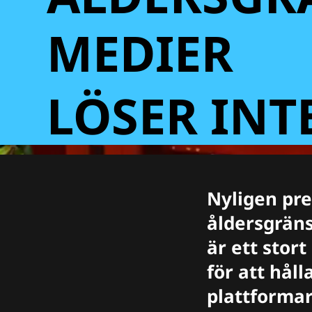
MEDIER
LÖSER IN
Nyligen pr
åldersgräns
är ett stor
för att hål
plattformar