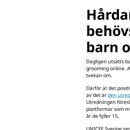
Hårda
behövs
barn o
Dagligen utsätts ba
grooming online. A
tvekan om.
Därför är det positi
av det är
den utred
Utredningen föreslå
plattformar som mö
år de fyller 15.
UNICEF Sverige se