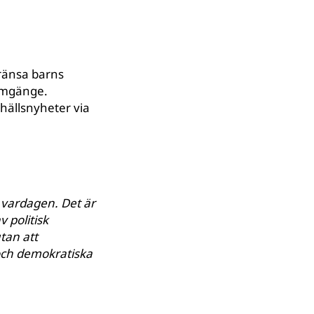
gränsa barns
 umgänge.
hällsnyheter via
v vardagen. Det är
 politisk
tan att
och demokratiska