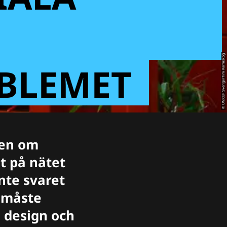
© UNICEF Sverige/Tim Karmskog
BLEMET
gen om
t på nätet
nte svaret
t måste
n design och