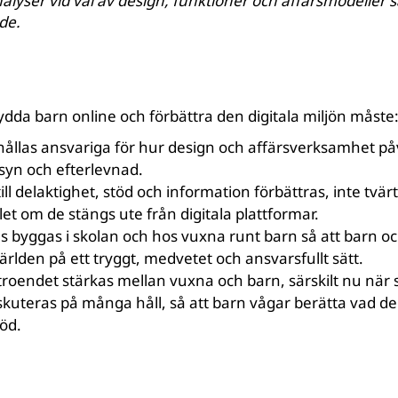
yser vid val av design, funktioner och affärsmodeller
s
de.
skydda barn online och förbättra den digitala miljön måste
r hållas ansvariga för hur design och affärsverksamhet p
lsyn och efterlevnad.
ill delaktighet, stöd och information förbättras, inte tvär
allet om de stängs ute från digitala plattformar.
s byggas i skolan och hos vuxna runt barn så att barn 
rlden på ett tryggt, medvetet och ansvarsfullt sätt.
troendet stärkas mellan vuxna och barn, särskilt nu nä
skuteras på många håll, så att barn vågar berätta vad de
töd.