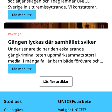
socialtjänstlagen och i dag lämnar UNICEF
Sverige in sitt remissyttrande. Vi konstaterar
besviket att utredningen inte når hela vägen
Läs mer
fram. Bland annat saknas barns rätt till
delaktighet, och direktivet om “inga ökade
kostnader” rimmar illa med den verklighet där
#
Sverige
lagen ska tillämpas.
Gängen lyckas där samhället sviker
Under senare tid har den eskalerande
gängkriminaliteten uppmärksammats stort i
media. I många fall är barn både förövare och
brottsoffer. En djupt tragisk utveckling, inte
Läs mer
minst för ett land med både resurser och
förutsättningar att stävja den. Idag äger en
Läs fler artiklar
särskild debatt rum i riksdagen på temat, och
mot den bakgrunden vill UNICEF Sverige ge
några konkreta förslag.
Stöd oss
UNICEFs arbete
Ge en gåva
Vad gör UNICEF?