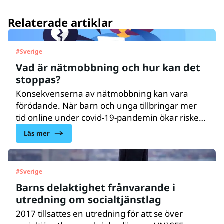
Relaterade artiklar
#
Sverige
Vad är nätmobbning och hur kan det
stoppas?
Konsekvenserna av nätmobbning kan vara
förödande. När barn och unga tillbringar mer
tid online under covid-19-pandemin ökar risken.
I en global kampanj har UNICEF tillsammans
Läs mer
med ungdomar, sociala medieplattformar och
barnskyddsexperter, tagit fram råd till unga och
föräldrar för att stoppa nätmobbning och
#
Sverige
förhindra att någon drabbas.
Barns delaktighet frånvarande i
utredning om socialtjänstlag
2017 tillsattes en utredning för att se över