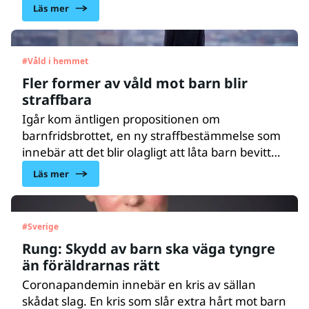
gammal flickas snippa. Anledningen var att
Läs mer
domstolen ansåg att det inte kunde fastslås vad
flickan menade när hon använde ordet snippa.
Enligt UNICEF Sveriges barnrättsjurist Maj
#
Våld i hemmet
Fagerlund är bristande kunskap om barns
Fler former av våld mot barn blir
rättigheter, särskilt barns rätt att komma till tals,
straffbara
ett generellt problem i svenska domstolar.
Igår kom äntligen propositionen om
barnfridsbrottet, en ny straffbestämmelse som
innebär att det blir olagligt att låta barn bevittna
våld i hemmet. Det nya lagförslaget är ett viktigt
Läs mer
steg för att stärka barns rättigheter och göra
fler former av våld mot barn straffbara.
#
Sverige
Rung: Skydd av barn ska väga tyngre
än föräldrarnas rätt
Coronapandemin innebär en kris av sällan
skådat slag. En kris som slår extra hårt mot barn