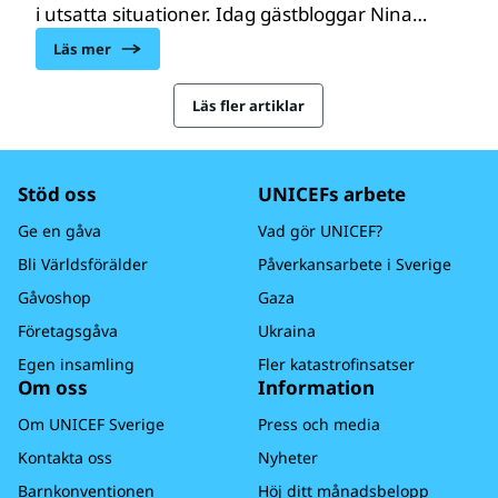
i utsatta situationer. Idag gästbloggar Nina
Rung, kriminolog och grundare av ideella
Läs mer
föreningen Huskurage, om hur vi ska
garantera barns skydd framför
Läs fler artiklar
föräldrarnas rätt.
Stöd oss
UNICEFs arbete
Ge en gåva
Vad gör UNICEF?
Bli Världsförälder
Påverkansarbete i Sverige
Gåvoshop
Gaza
Företagsgåva
Ukraina
Egen insamling
Fler katastrofinsatser
Om oss
Information
Om UNICEF Sverige
Press och media
Kontakta oss
Nyheter
Barnkonventionen
Höj ditt månadsbelopp