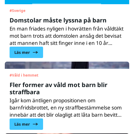
#
Sverige
Domstolar måste lyssna på barn
En man friades nyligen i hovrätten från våldtäkt
mot barn trots att domstolen ansåg det bevisat
att mannen haft sitt finger inne i en 10 år
gammal flickas snippa. Anledningen var att
Läs mer
domstolen ansåg att det inte kunde fastslås vad
flickan menade när hon använde ordet snippa.
Enligt UNICEF Sveriges barnrättsjurist Maj
#
Våld i hemmet
Fagerlund är bristande kunskap om barns
Fler former av våld mot barn blir
rättigheter, särskilt barns rätt att komma till tals,
straffbara
ett generellt problem i svenska domstolar.
Igår kom äntligen propositionen om
barnfridsbrottet, en ny straffbestämmelse som
innebär att det blir olagligt att låta barn bevittna
våld i hemmet. Det nya lagförslaget är ett viktigt
Läs mer
steg för att stärka barns rättigheter och göra