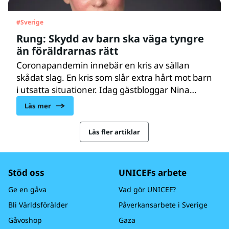
fler former av våld mot barn straffbara.
#
Sverige
Rung: Skydd av barn ska väga tyngre
än föräldrarnas rätt
Coronapandemin innebär en kris av sällan
skådat slag. En kris som slår extra hårt mot barn
i utsatta situationer. Idag gästbloggar Nina
Rung, kriminolog och grundare av ideella
Läs mer
föreningen Huskurage, om hur vi ska
garantera barns skydd framför
Läs fler artiklar
föräldrarnas rätt.
Stöd oss
UNICEFs arbete
Ge en gåva
Vad gör UNICEF?
Bli Världsförälder
Påverkansarbete i Sverige
Gåvoshop
Gaza