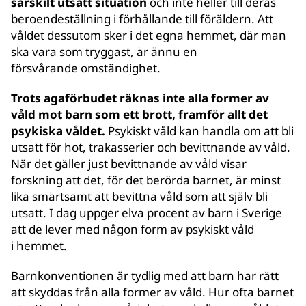
särskilt utsatt situation
och inte heller till deras
beroendeställning i förhållande till föräldern. Att
våldet dessutom sker i det egna hemmet, där man
ska vara som tryggast, är ännu en
försvårande omständighet.
Trots agaförbudet räknas inte alla former av
våld mot barn som ett brott, framför allt det
psykiska våldet.
Psykiskt våld kan handla om att bli
utsatt för hot, trakasserier och bevittnande av våld.
När det gäller just bevittnande av våld visar
forskning att det, för det berörda barnet, är minst
lika smärtsamt att bevittna våld som att själv bli
utsatt. I dag uppger elva procent av barn i Sverige
att de lever med någon form av psykiskt våld
i hemmet.
Barnkonventionen är tydlig med att barn har rätt
att skyddas från alla former av våld. Hur ofta barnet