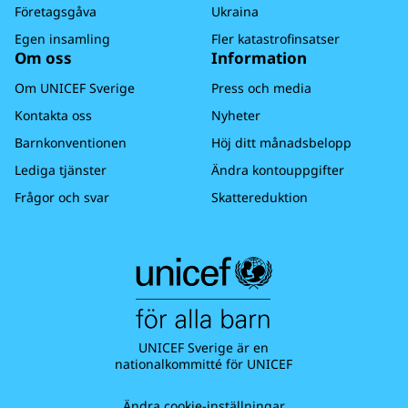
Företagsgåva
Ukraina
Egen insamling
Fler katastrofinsatser
Om oss
Information
Om UNICEF Sverige
Press och media
Kontakta oss
Nyheter
Barnkonventionen
Höj ditt månadsbelopp
Lediga tjänster
Ändra kontouppgifter
Frågor och svar
Skattereduktion
UNICEF Sverige är en
nationalkommitté för UNICEF
Ändra cookie-inställningar