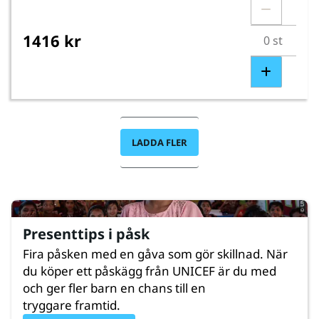
1416 kr
LADDA FLER
© UNICEF/UNI851142/Kruglinski
Presenttips i påsk
Fira påsken med en gåva som gör skillnad. När
du köper ett påskägg från UNICEF är du med
och ger fler barn en chans till en
tryggare framtid.