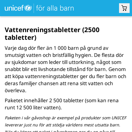
Vattenreningstabletter (2500
VATTEN & SANITET
tabletter)
Varje dag dör fler än 1 000 barn på grund av
smutsigt vatten och bristfällig hygien. De flesta dör
av sjukdomar som leder till uttorkning, något som
snabbt blir ett livshotande tillstånd för barn. Genom
att köpa vattenreningstabletter ger du fler barn och
deras familjer chansen att rena sitt vatten och
överleva.
Paketet innehåller 2 500 tabletter (som kan rena
runt 12 500 liter vatten).
Paketen i vår gåvoshop är exempel på produkter som UNICEF
levererar just nu för att stödja världens mest utsatta barn.
När du köper ett paket i gåvoshopen ger du en gåva till