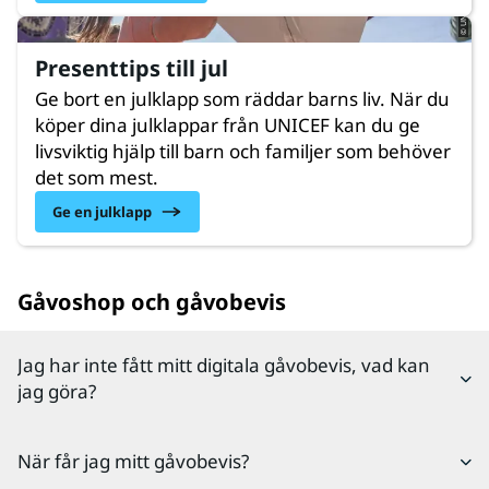
Presenttips till jul
Ge bort en julklapp som räddar barns liv. När du
köper dina julklappar från UNICEF kan du ge
livsviktig hjälp till barn och familjer som behöver
det som mest.
Ge en julklapp
Gåvoshop och gåvobevis
Jag har inte fått mitt digitala gåvobevis, vad kan
jag göra?
Dubbelkolla gärna din skräppost om det digitala
När får jag mitt gåvobevis?
gåvobevis inte kommit fram, det händer tyvärr