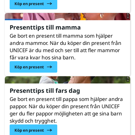
© UNICEF/UNI761695/Fashina
Köp en present
Presenttips till mamma
Ge bort en present till mamma som hjälper
andra mammor. När du köper din present från
UNICEF är du med och ser till att fler mammor
© UNICEF/UNI608404/Sufari
får vara kvar hos sina barn.
Köp en present
Presenttips till fars dag
Ge bort en present till pappa som hjälper andra
pappor. När du köper din present från UNICEF
ger du fler pappor möjligheten att ge sina barn
skydd och trygghet.
© UNICEF/UNI526006/Hilal
Köp en present