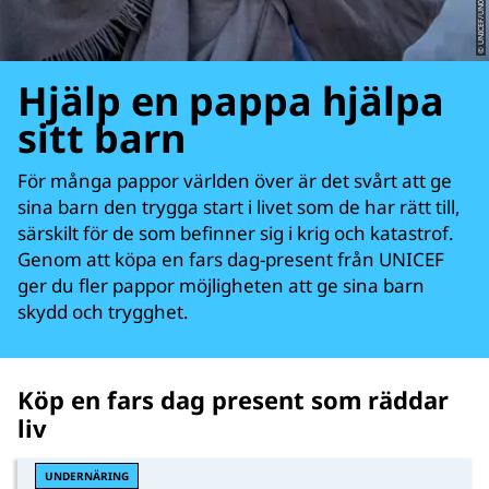
© UNICEF/UN0761219/Butt
Hjälp en pappa hjälpa
sitt barn
För många pappor världen över är det svårt att ge
sina barn den trygga start i livet som de har rätt till,
särskilt för de som befinner sig i krig och katastrof.
Genom att köpa en fars dag-present från UNICEF
ger du fler pappor möjligheten att ge sina barn
skydd och trygghet.
Köp en fars dag present som räddar
liv
UNDERNÄRING