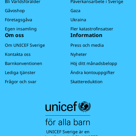
Bli Världsförälder
Påverkansarbete i Sverige
gåvokort och minneskort).
Läs mer om
återbetalning i vår
insamlingspolicy.
Vänligen kontakta oss på unicef@unicef.se om
Gåvoshop
Gaza
du inte har fått din faktura inom 3h så hjälper
Företagsgåva
Ukraina
vi dig.
Egen insamling
Fler katastrofinsatser
Varmt tack för din gåva och stöd till barns
Om oss
Information
rättigheter - du gör stor skillnad för alla barn!
Om UNICEF Sverige
Press och media
Kontakta oss
Nyheter
Barnkonventionen
Höj ditt månadsbelopp
Lediga tjänster
Ändra kontouppgifter
Frågor och svar
Skattereduktion
UNICEF Sverige är en