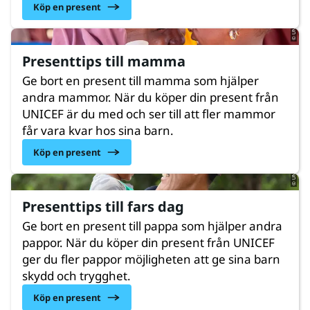
© UNICEF/UNI761695/Fashina
Köp en present
Presenttips till mamma
Ge bort en present till mamma som hjälper
andra mammor. När du köper din present från
UNICEF är du med och ser till att fler mammor
© UNICEF/UNI608404/Sufari
får vara kvar hos sina barn.
Köp en present
Presenttips till fars dag
Ge bort en present till pappa som hjälper andra
pappor. När du köper din present från UNICEF
ger du fler pappor möjligheten att ge sina barn
skydd och trygghet.
© UNICEF/UNI526006/Hilal
Köp en present