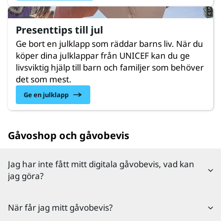
Presenttips till jul
Ge bort en julklapp som räddar barns liv. När du
köper dina julklappar från UNICEF kan du ge
livsviktig hjälp till barn och familjer som behöver
det som mest.
Ge en julklapp
Gåvoshop och gåvobevis
Jag har inte fått mitt digitala gåvobevis, vad kan
jag göra?
Dubbelkolla gärna din skräppost om det digitala
När får jag mitt gåvobevis?
gåvobevis inte kommit fram, det händer tyvärr