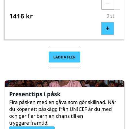
1416 kr
LADDA FLER
© UNICEF/UNI851142/Kruglinski
Presenttips i påsk
Fira påsken med en gåva som gör skillnad. När
du köper ett påskägg från UNICEF är du med
och ger fler barn en chans till en
tryggare framtid.