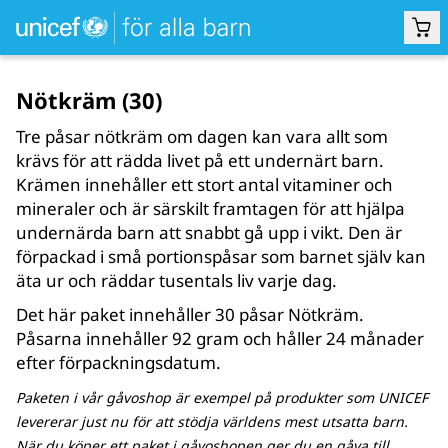
Nötkräm (30)
UNDERNÄRING
Tre påsar nötkräm om dagen kan vara allt som
krävs för att rädda livet på ett undernärt barn.
Krämen innehåller ett stort antal vitaminer och
mineraler och är särskilt framtagen för att hjälpa
undernärda barn att snabbt gå upp i vikt. Den är
förpackad i små portionspåsar som barnet själv kan
äta ur och räddar tusentals liv varje dag.
Det här paket innehåller 30 påsar Nötkräm.
Påsarna innehåller 92 gram och håller 24 månader
efter förpackningsdatum.
Paketen i vår gåvoshop är exempel på produkter som UNICEF
levererar just nu för att stödja världens mest utsatta barn.
När du köper ett paket i gåvoshopen ger du en gåva till