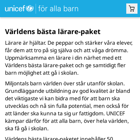
Världens bästa lärare-paket
UTBILDNING
Lärare är hjältar. De peppar och stärker våra elever,
får dem att tro på sig själva och att våga drömma.
Uppmärksamma en lärare i din närhet med ett
Världens bästa lärare-paket och ge samtidigt fler
barn möjlighet att gå i skolan.
Miljontals barn världen över står utanför skolan.
Grundläggande utbildning av god kvalitet är bland
det viktigaste vi kan bidra med för att barn ska
utvecklas och nå sin fulla potential, men också för
att länder ska kunna ta sig ur fattigdom. UNICEF
kämpar därför för att alla barn, över hela världen,
ska få gå i skolan.
Världens bästa lärare-paketet innehåller 50