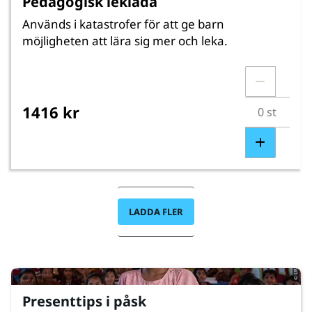
Pedagogisk leklåda
Används i katastrofer för att ge barn
möjligheten att lära sig mer och leka.
1416 kr
LADDA FLER
© UNICEF/UNI851142/Kruglinski
Presenttips i påsk