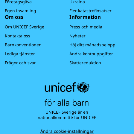
Företagsgåva
Ukraina
vi dig.
Egen insamling
Fler katastrofinsatser
Varmt tack för din gåva och stöd till barns
Om oss
Information
rättigheter - du gör stor skillnad för alla barn!
Om UNICEF Sverige
Press och media
Kontakta oss
Nyheter
Barnkonventionen
Höj ditt månadsbelopp
Lediga tjänster
Ändra kontouppgifter
Frågor och svar
Skattereduktion
UNICEF Sverige är en
nationalkommitté för UNICEF
Ändra cookie-inställningar