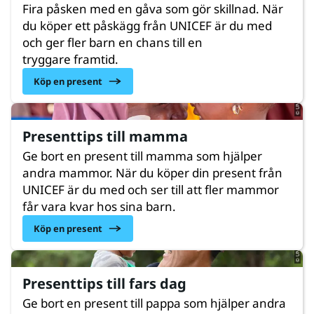
Fira påsken med en gåva som gör skillnad. När
du köper ett påskägg från UNICEF är du med
och ger fler barn en chans till en
© UNICEF/UNI761695/Fashina
tryggare framtid.
Köp en present
Presenttips till mamma
Ge bort en present till mamma som hjälper
andra mammor. När du köper din present från
UNICEF är du med och ser till att fler mammor
© UNICEF/UNI608404/Sufari
får vara kvar hos sina barn.
Köp en present
Presenttips till fars dag
Ge bort en present till pappa som hjälper andra