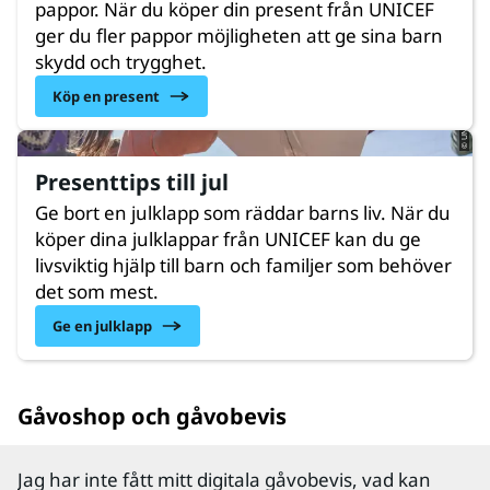
pappor. När du köper din present från UNICEF
ger du fler pappor möjligheten att ge sina barn
skydd och trygghet.
© UNICEF/UNI526006/Hilal
Köp en present
Presenttips till jul
Ge bort en julklapp som räddar barns liv. När du
köper dina julklappar från UNICEF kan du ge
livsviktig hjälp till barn och familjer som behöver
det som mest.
Ge en julklapp
Gåvoshop och gåvobevis
Jag har inte fått mitt digitala gåvobevis, vad kan