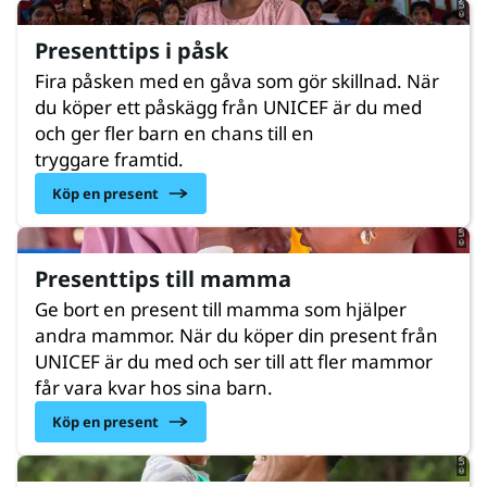
Presenttips i påsk
Fira påsken med en gåva som gör skillnad. När
du köper ett påskägg från UNICEF är du med
och ger fler barn en chans till en
© UNICEF/UNI761695/Fashina
tryggare framtid.
Köp en present
Presenttips till mamma
Ge bort en present till mamma som hjälper
andra mammor. När du köper din present från
UNICEF är du med och ser till att fler mammor
© UNICEF/UNI608404/Sufari
får vara kvar hos sina barn.
Köp en present