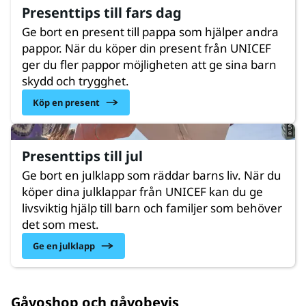
Presenttips till fars dag
Ge bort en present till pappa som hjälper andra
pappor. När du köper din present från UNICEF
ger du fler pappor möjligheten att ge sina barn
skydd och trygghet.
© UNICEF/UNI526006/Hilal
Köp en present
Presenttips till jul
Ge bort en julklapp som räddar barns liv. När du
köper dina julklappar från UNICEF kan du ge
livsviktig hjälp till barn och familjer som behöver
det som mest.
Ge en julklapp
Gåvoshop och gåvobevis