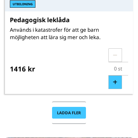
UTBILDNING
Pedagogisk leklåda
Används i katastrofer för att ge barn
möjligheten att lära sig mer och leka.
1416 kr
LADDA FLER
© UNICEF/UNI851142/Kruglinski