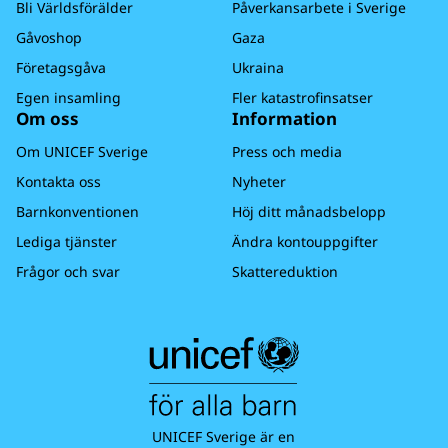
din faktura.
Bli Världsförälder
Påverkansarbete i Sverige
gåvokort och minneskort).
Läs mer om
återbetalning i vår
insamlingspolicy.
Vänligen kontakta oss på unicef@unicef.se om
Gåvoshop
Gaza
du inte har fått din faktura inom 3h så hjälper
Företagsgåva
Ukraina
vi dig.
Egen insamling
Fler katastrofinsatser
Varmt tack för din gåva och stöd till barns
Om oss
Information
rättigheter - du gör stor skillnad för alla barn!
Om UNICEF Sverige
Press och media
Kontakta oss
Nyheter
Barnkonventionen
Höj ditt månadsbelopp
Lediga tjänster
Ändra kontouppgifter
Frågor och svar
Skattereduktion
UNICEF Sverige är en