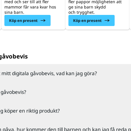
med och ser till att fler
fler pappor möjligheten att
mammor får vara kvar hos
ge sina barn skydd
sina barn.
och trygghet.
Köp en present
Köp en present
gåvobevis
t mitt digitala gåvobevis, vad kan jag göra?
na din skräppost om det digitala gåvobevis inte kommit 
t gåvobevis?
bland att mejlet hamnar där.
de inte kan se ditt gåvokort så kan du ta kontakt med G
llt ett
digitalt gåvobevis
skickas det inom 15 minuter ti
g köper en riktig produkt?
m att mejla
unicef@unicef.se
eller ringa oss på 08-420 0
uppgav i samband med ditt köp.
ett
tryckt gåvobevis
? Vi trycker gåvobevis på måndagar 
ter i gåvoshopen är riktiga produkter, och inte symbolisk
n gåva, hur kommer den till barnen och kan jag få reda p