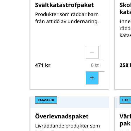
Svältkatastrofpaket
Sko
kat
Produkter som räddar barn
från att dö av undernäring.
Inne
rädda
katas
471 kr
258 
KATASTROF
UTBI
Överlevnadspaket
Vär
pak
Livräddande produkter som