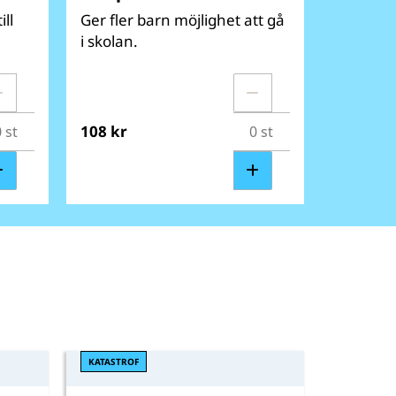
ill
Ger fler barn möjlighet att gå
i skolan.
108 kr
KATASTROF