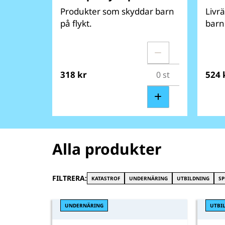
Produkter som skyddar barn
Livr
på flykt.
barn 
318 kr
524 
Alla produkter
FILTRERA:
KATASTROF
UNDERNÄRING
UTBILDNING
SP
UNDERNÄRING
UTBI