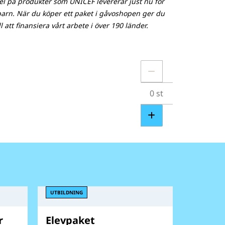
l på produkter som UNICEF levererar just nu för
 barn. När du köper ett paket i gåvoshopen ger du
l att finansiera vårt arbete i över 190 länder.
UTBILDNING
r
Elevpaket