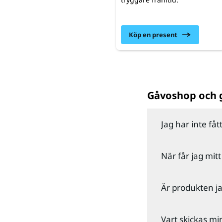
Köp en present
Gåvoshop och 
Jag har inte fåt
Dubbelkolla gär
När får jag mit
händer tyvärr i
Om du fortfaran
Om du har bestä
Är produkten ja
antingen geno
mailadress du 
Har du beställt 
Ja, alla produk
Vart skickas mi