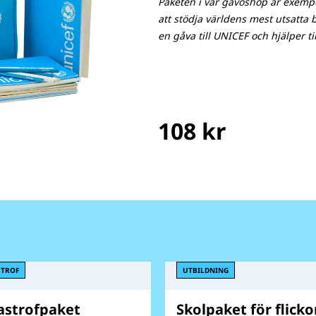
Paketen i vår gåvoshop är exempe
att stödja världens mest utsatta
en gåva till UNICEF och hjälper til
108 kr
STROF
UTBILDNING
astrofpaket
Skolpaket för flicko