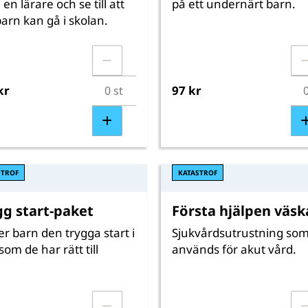
 en lärare och se till att
på ett undernärt barn.
barn kan gå i skolan.
kr
97 kr
STROF
KATASTROF
gg start-paket
Första hjälpen väsk
er barn den trygga start i
Sjukvårdsutrustning so
 som de har rätt till
används för akut vård.