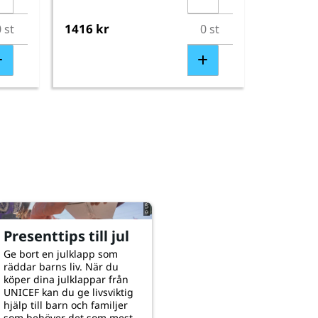
1416 kr
© UNICEF/UNI526006/Hilal
Presenttips till jul
Ge bort en julklapp som
räddar barns liv. När du
köper dina julklappar från
UNICEF kan du ge livsviktig
hjälp till barn och familjer
som behöver det som mest.