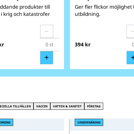
äddande produkter till
Ger fler flickor möjlighet t
i krig och katastrofer
utbildning.
kr
394 kr
ECIELLA TILLFÄLLEN
VACCIN
VATTEN & SANITET
FÖRETAG
LDNING
UNDERNÄRING