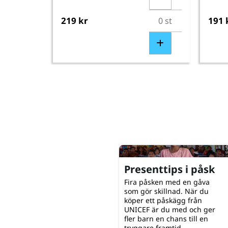
219 kr
191 
© UNICEF/UNI851142/Kru
Presenttips i påsk
Fira påsken med en gåva
som gör skillnad. När du
köper ett påskägg från
UNICEF är du med och ger
fler barn en chans till en
tryggare framtid.