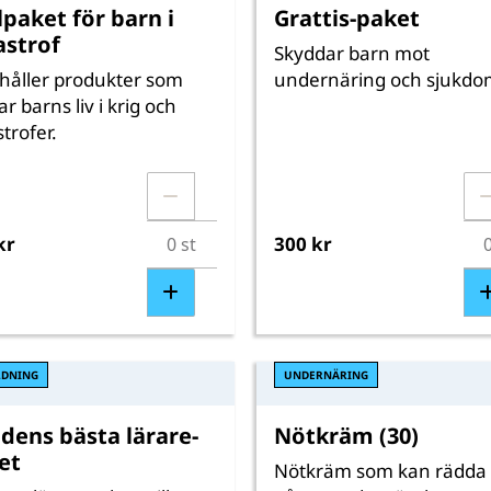
lpaket för barn i
Grattis-paket
astrof
Skyddar barn mot
håller produkter som
undernäring och sjukdo
r barns liv i krig och
trofer.
kr
300 kr
LDNING
UNDERNÄRING
ldens bästa lärare-
Nötkräm (30)
et
Nötkräm som kan rädda l