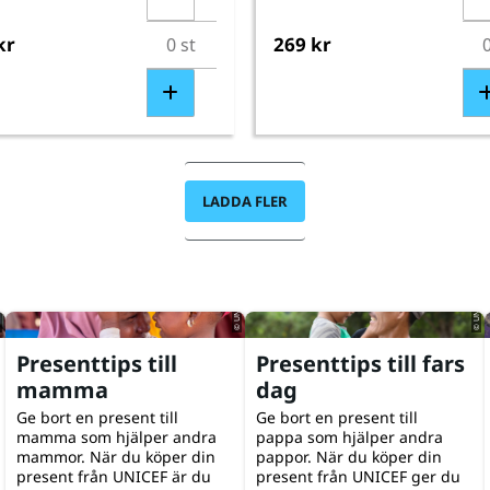
kr
269 kr
LADDA FLER
glinski
© UNICEF/UNI761695/Fashina
© UNICEF/UNI608404/Sufari
Presenttips till
Presenttips till fars
mamma
dag
Ge bort en present till
Ge bort en present till
mamma som hjälper andra
pappa som hjälper andra
mammor. När du köper din
pappor. När du köper din
present från UNICEF är du
present från UNICEF ger du