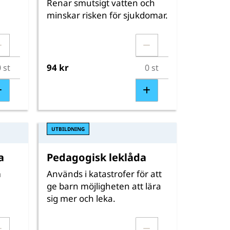
Renar smutsigt vatten och
minskar risken för sjukdomar.
94 kr
UTBILDNING
a
Pedagogisk leklåda
m
Används i katastrofer för att
ge barn möjligheten att lära
sig mer och leka.