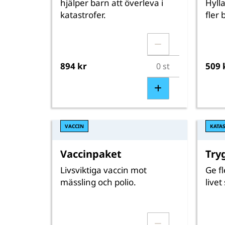
hjälper barn att överleva i
Hylla
katastrofer.
fler 
894 kr
509 
VACCIN
KATA
Vaccinpaket
Try
Livsviktiga vaccin mot
Ge fl
mässling och polio.
livet