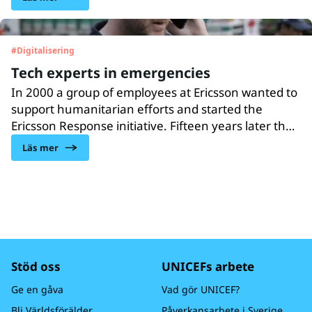
uppkoppling saknas, och bidra till det långsiktiga
målet att ansluta varje skola till internet.
#
Digitalisering
Tech experts in emergencies
In 2000 a group of employees at Ericsson wanted to
support humanitarian efforts and started the
Ericsson Response initiative. Fifteen years later the
initiative has grown, and today 157 employees from
Läs mer
33 countries are working as volunteers in
emergencies, together with UNICEF and
other partners.
Stöd oss
UNICEFs arbete
Ge en gåva
Vad gör UNICEF?
Bli Världsförälder
Påverkansarbete i Sverige