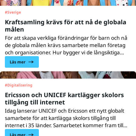
ansvar för att skydda och stärka barn på nätet.
#
Sverige
Kraftsamling krävs för att nå de globala
målen
För att skapa verkliga förändringar för barn och nå
de globala målen krävs samarbete mellan företag
och organisationer. Hur bygger vi de långsiktiga
partnerskapen som gör störst skillnad? Helene
Läs mer
Brinkenfeldt, UNICEF Sveriges chef för
företagssamarbeten och filantropi, berättar om
framgångsfaktorer och vår nya arbetsmodell.
#
Digitalisering
Ericsson och UNICEF kartlägger skolors
tillgång till internet
Idag lanserar UNICEF och Ericsson ett nytt globalt
samarbete för att kartlägga skolors tillgång till
internet i 35 länder. Samarbetet kommer fram till
2023 att hjälpa till att identifiera var i världen
Läs mer