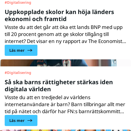
#
Digitalisering
Uppkopplade skolor kan höja länders
ekonomi och framtid
Visste du att det går att öka ett lands BNP med upp
till 20 procent genom att ge skolor tillgång till
internet? Det visar en ny rapport av The Economist
Intelligence Unit (EIU). Trots det saknar miljontals
Läs mer
barn tillgång till digitalt lärande, vilket leder till
utanförskap och förlorade livschanser.
#
Digitalisering
Så ska barns rättigheter stärkas iden
digitala världen
Visste du att en tredjedel av världens
internetanvändare är barn? Barn tillbringar allt mer
tid på nätet och därför har FN:s barnrättskommitté
nu tagit fram en ny kommentar till
Läs mer
barnkonventionen. Syftet är att förtydliga staters