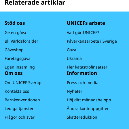
Relaterade artiklar
Stöd oss
UNICEFs arbete
Ge en gåva
Vad gör UNICEF?
Bli Världsförälder
Påverkansarbete i Sverige
Gåvoshop
Gaza
Företagsgåva
Ukraina
Egen insamling
Fler katastrofinsatser
Om oss
Information
Om UNICEF Sverige
Press och media
Kontakta oss
Nyheter
Barnkonventionen
Höj ditt månadsbelopp
Lediga tjänster
Ändra kontouppgifter
Frågor och svar
Skattereduktion