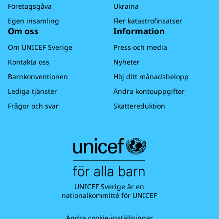
Företagsgåva
Ukraina
Egen insamling
Fler katastrofinsatser
Om oss
Information
Om UNICEF Sverige
Press och media
Kontakta oss
Nyheter
Barnkonventionen
Höj ditt månadsbelopp
Lediga tjänster
Ändra kontouppgifter
Frågor och svar
Skattereduktion
UNICEF Sverige är en
nationalkommitté för UNICEF
Ändra cookie-inställningar