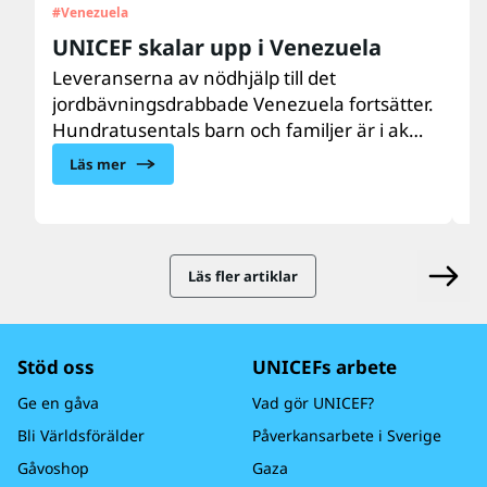
#
Venezuela
#
U
UNICEF skalar upp i Venezuela
”
d
Leveranserna av nödhjälp till det
jordbävningsdrabbade Venezuela fortsätter.
Ar
Hundratusentals barn och familjer är i akut
m
behov av vård, näring, vatten, sanitet och
e
Läs mer
hygien samt psykosocialt stöd. UNICEF finns
do
på plats och skalar upp hjälpen till de
U
drabbade barnen och familjerna.
b
l
Läs fler artiklar
Stöd oss
UNICEFs arbete
Ge en gåva
Vad gör UNICEF?
Bli Världsförälder
Påverkansarbete i Sverige
Gåvoshop
Gaza