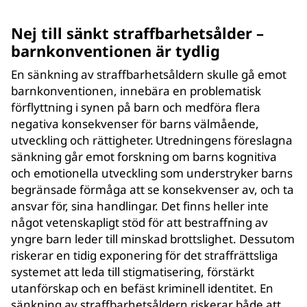
Nej till sänkt straffbarhetsålder –
barnkonventionen är tydlig
En sänkning av straffbarhetsåldern skulle gå emot
barnkonventionen, innebära en problematisk
förflyttning i synen på barn och medföra flera
negativa konsekvenser för barns välmående,
utveckling och rättigheter. Utredningens föreslagna
sänkning går emot forskning om barns kognitiva
och emotionella utveckling som understryker barns
begränsade förmåga att se konsekvenser av, och ta
ansvar för, sina handlingar. Det finns heller inte
något vetenskapligt stöd för att bestraffning av
yngre barn leder till minskad brottslighet. Dessutom
riskerar en tidig exponering för det straffrättsliga
systemet att leda till stigmatisering, förstärkt
utanförskap och en befäst kriminell identitet. En
sänkning av straffbarhetsåldern riskerar både att