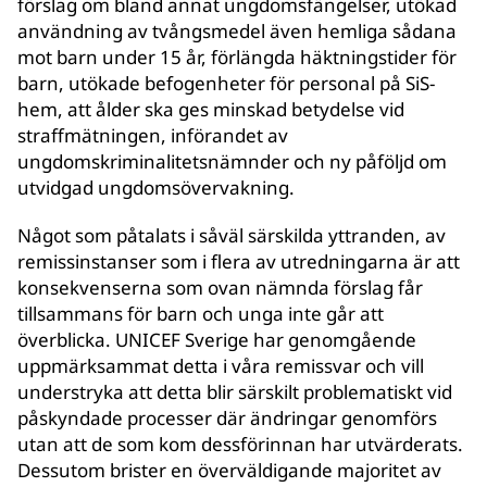
förslag om bland annat ungdomsfängelser, utökad
användning av tvångsmedel även hemliga sådana
mot barn under 15 år, förlängda häktningstider för
barn, utökade befogenheter för personal på SiS-
hem, att ålder ska ges minskad betydelse vid
straffmätningen, införandet av
ungdomskriminalitetsnämnder och ny påföljd om
utvidgad ungdomsövervakning.
Något som påtalats i såväl särskilda yttranden, av
remissinstanser som i flera av utredningarna är att
konsekvenserna som ovan nämnda förslag får
tillsammans för barn och unga inte går att
överblicka. UNICEF Sverige har genomgående
uppmärksammat detta i våra remissvar och vill
understryka att detta blir särskilt problematiskt vid
påskyndade processer där ändringar genomförs
utan att de som kom dessförinnan har utvärderats.
Dessutom brister en överväldigande majoritet av