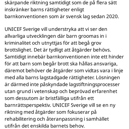
skärpande riktning samtidigt som de på flera sätt
inskränker barns rättigheter enligt
barnkonventionen som är svensk lag sedan 2020.
UNICEF Sverige vill understryka att vi ser den
allvarliga utvecklingen där barn groomas in i
kriminalitet och utnyttjas för att begå grov
brottslighet. Det är tydligt att åtgärder behövs.
Samtidigt innebär barnkonventionen inte ett hinder
för att barn som begår brott ska hållas ansvariga,
däremot behöver de åtgärder som vidtas vara i linje
med alla barns lagstadgade rättigheter. Lösningen
är därmed inte påskyndade lagstiftningsprocesser
utan grund i vetenskap och beprövad erfarenhet
som dessutom är bristfälliga utifrån ett
barnrättsperspektiv. UNICEF Sverige vill se en ny
riktning med åtgärder som fokuserar på
rehabilitering och återanpassning i samhället
utifrån det enskilda barnets behov.