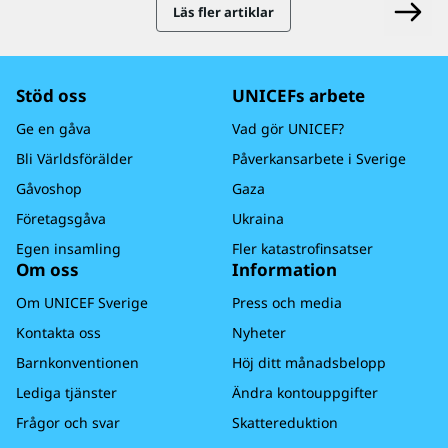
Läs fler artiklar
Stöd oss
UNICEFs arbete
Ge en gåva
Vad gör UNICEF?
Bli Världsförälder
Påverkansarbete i Sverige
Gåvoshop
Gaza
Företagsgåva
Ukraina
Egen insamling
Fler katastrofinsatser
Om oss
Information
Om UNICEF Sverige
Press och media
Kontakta oss
Nyheter
Barnkonventionen
Höj ditt månadsbelopp
Lediga tjänster
Ändra kontouppgifter
Frågor och svar
Skattereduktion