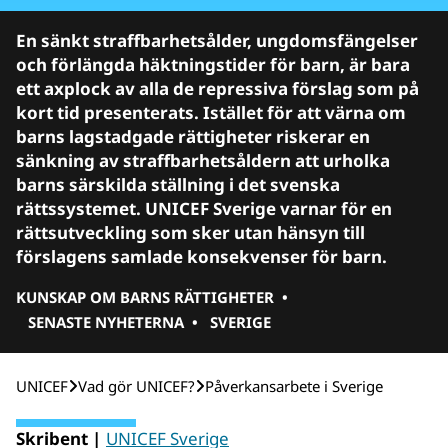
En sänkt straffbarhetsålder, ungdomsfängelser
och förlängda häktningstider för barn, är bara
ett axplock av alla de repressiva förslag som på
kort tid presenterats. Istället för att värna om
barns lagstadgade rättigheter riskerar en
sänkning av straffbarhetsåldern att urholka
barns särskilda ställning i det svenska
rättssystemet. UNICEF Sverige varnar för en
rättsutveckling som sker utan hänsyn till
förslagens samlade konsekvenser för barn.
KUNSKAP OM BARNS RÄTTIGHETER
•
SENASTE NYHETERNA
•
SVERIGE
UNICEF
Vad gör UNICEF?
Påverkansarbete i Sverige
Skribent |
UNICEF Sverige