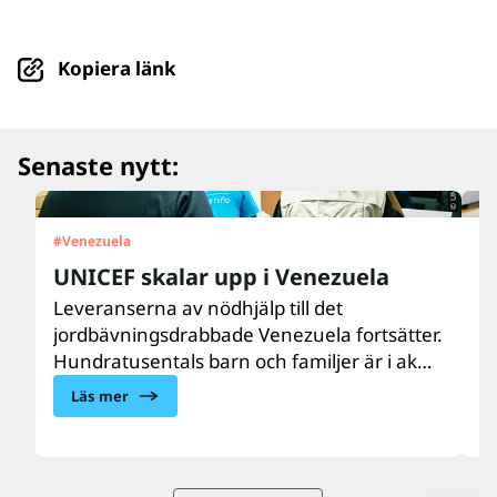
Kopiera länk
© UNICEF/UN0879564/Párraga
Senaste nytt:
#
Venezuela
#
U
UNICEF skalar upp i Venezuela
”
d
Leveranserna av nödhjälp till det
jordbävningsdrabbade Venezuela fortsätter.
Ar
Hundratusentals barn och familjer är i akut
m
behov av vård, näring, vatten, sanitet och
e
Läs mer
hygien samt psykosocialt stöd. UNICEF finns
do
på plats och skalar upp hjälpen till de
U
drabbade barnen och familjerna.
b
l