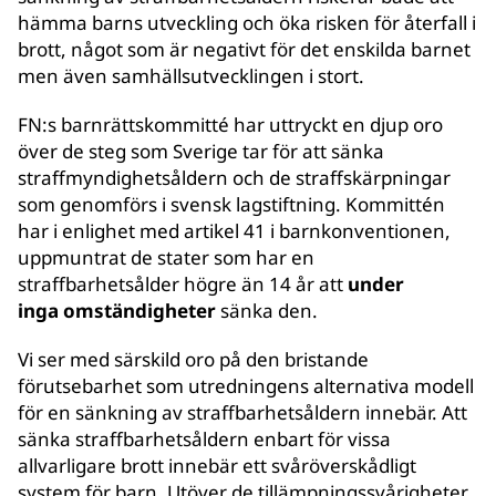
hämma barns utveckling och öka risken för återfall i
brott, något som är negativt för det enskilda barnet
men även samhällsutvecklingen i stort.
FN:s barnrättskommitté har uttryckt en djup oro
över de steg som Sverige tar för att sänka
straffmyndighetsåldern och de straffskärpningar
som genomförs i svensk lagstiftning. Kommittén
har i enlighet med artikel 41 i barnkonventionen,
uppmuntrat de stater som har en
straffbarhetsålder högre än 14 år att
under
inga omständigheter
sänka den.
Vi ser med särskild oro på den bristande
förutsebarhet som utredningens alternativa modell
för en sänkning av straffbarhetsåldern innebär. Att
sänka straffbarhetsåldern enbart för vissa
allvarligare brott innebär ett svåröverskådligt
system för barn. Utöver de tillämpningssvårigheter