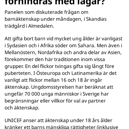
förhindras med lagar?
Panelen som diskuterade frågan om
barnäktenskap under måndagen, i Skandias
trädgård i Almedalen.
Att gifta bort barn vid mycket ung ålder är vanligast
i Sydasien och i Afrika söder om Sahara. Men även i
Mellanöstern, Nordafrika och andra delar av Asien,
förekommer den här traditionen inom vissa
grupper. En del flickor tvingas gifta sig långt före
puberteten. I Östeuropa och Latinamerika är det
vanligt att flickor mellan 16 och 18 år ingår
äktenskap. Ungdomsstyrelsen har beräknat att
ungefär 70 000 unga människor i Sverige har
begränsningar eller villkor för val av partner
och äktenskap.
UNICEF anser att äktenskap under 18 års ålder
kränker ett barns mänskliga rättigheter (inklusive