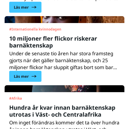
tvingar människor till desperata åtgärder för
Läs mer
att överleva.
#
Internationella kvinnodagen
10 miljoner fler flickor riskerar
barnäktenskap
Under de senaste tio åren har stora framsteg
gjorts när det gäller barnäktenskap, och 25
miljoner flickor har sluppit giftas bort som barn.
Men framstegen hotas nu kraftigt av
Läs mer
coronapandemin, visar en ny rapport från
UNICEF på internationella kvinnodagen.
#
Afrika
Hundra år kvar innan barnäktenskap
utrotas i Väst- och Centralafrika
Om inget förändras kommer det ta över hundra