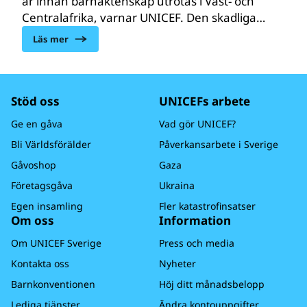
år innan barnäktenskap utrotas i Väst- och
Centralafrika, varnar UNICEF. Den skadliga
sedvänjan drabbar inte bara miljontals flickor,
Läs mer
utan skadar hela regionens utveckling.
Stöd oss
UNICEFs arbete
Ge en gåva
Vad gör UNICEF?
Bli Världsförälder
Påverkansarbete i Sverige
Gåvoshop
Gaza
Företagsgåva
Ukraina
Egen insamling
Fler katastrofinsatser
Om oss
Information
Om UNICEF Sverige
Press och media
Kontakta oss
Nyheter
Barnkonventionen
Höj ditt månadsbelopp
Lediga tjänster
Ändra kontouppgifter