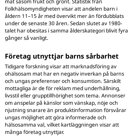
mat såsom frukt och grönt. Statistik från
Folkhälsomyndigheten visar att andelen barn i
åldern 11–15 år med övervikt mer än fördubblats
under de senaste 30 åren. Sedan slutet av 1980-
talet har obesitas i samma ålderskategori blivit fyra
gånger så vanligt.
Företag utnyttjar barns sårbarhet
Tidigare forskning visar att marknadsföring av
ohälsosam mat har en negativ inverkan på barns
och ungas preferenser och konsumtion. Särskilt
mottagliga är de för reklam med underhållning,
livsstil eller grupptillhörighet som tema. Annonser
om anspelar på känslor som vänskap, nöje och
njutning snarare än produktinformation försvårar
ungas möjlighet att göra informerade och
hälsosamma val, vilket kartläggningen visar att
många företag utnyttjar.