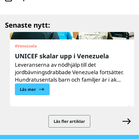
© UNICEF/UN0879564/Párraga
Senaste nytt:
#
Venezuela
#
U
UNICEF skalar upp i Venezuela
”
d
Leveranserna av nödhjälp till det
jordbävningsdrabbade Venezuela fortsätter.
Ar
Hundratusentals barn och familjer är i akut
m
behov av vård, näring, vatten, sanitet och
e
Läs mer
hygien samt psykosocialt stöd. UNICEF finns
do
på plats och skalar upp hjälpen till de
U
drabbade barnen och familjerna.
b
l
Läs fler artiklar