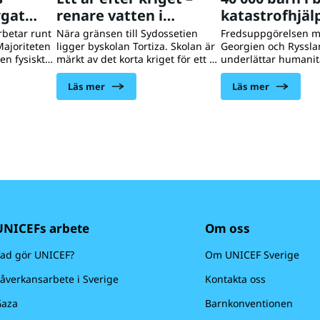
rgat
renare vatten i
katastrofhjälp
Georgien
Georgien
rbetar runt
Nära gränsen till Sydossetien
Fredsuppgörelsen m
Majoriteten
ligger byskolan Tortiza. Skolan är
Georgien och Ryssl
en fysiskt
märkt av det korta kriget för ett år
underlättar humanit
tigdom,
sedan. En av de före detta
till flyktingbarn och 
oblem gör
huvudbyggnaderna står ännu
men fortfarand är 40
Läs mer
Läs mer
va med sina
förkolnad i ruiner. Men skolan är
behov av hjälp utifr
 tvingas
även ett exempel på
finns på plats och di
t överleva.
återuppbyggnad och framtidstro.
förnödenheter och ar
3 reste
Nya vattenledningar har dragits
skapa trygga platser
 David
in och det finns nya fina toaletter.
 Georgien där
Bakom satsningarna står UNICEF
Nona levt
och International
Rescue Committee.
UNICEFs arbete
Om oss
ad gör UNICEF?
Om UNICEF Sverige
åverkansarbete i Sverige
Kontakta oss
aza
Barnkonventionen