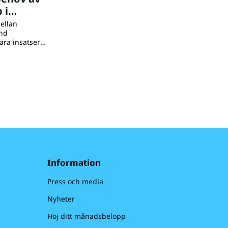
 i
ellan
and
ära insatser
deras familjer,
 000 barn i
ån. UNICEF
stribuerar
betar för att
 för barnen.
Information
Press och media
Nyheter
Höj ditt månadsbelopp