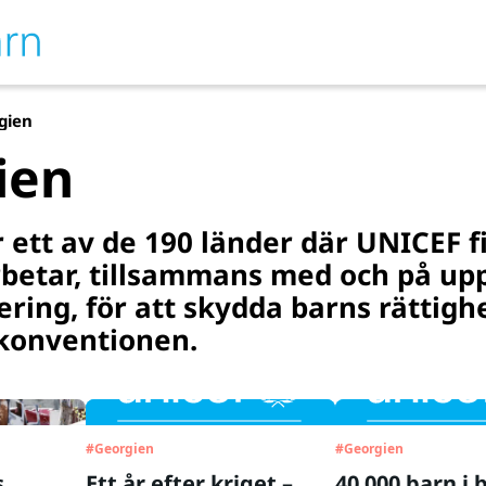
gien
ien
 ett av de 190 länder där UNICEF f
rbetar, tillsammans med och på up
ering, för att skydda barns rättigh
nkonventionen.
#
Georgien
#
Georgien
s
Ett år efter kriget –
40 000 barn i