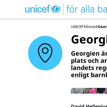
UNICEF
Ämne
Geor
Georg
Georgien är
plats och a
landets reg
enligt bar
David Helleniu