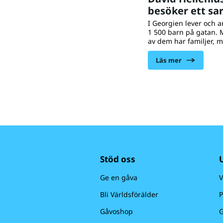
besöker ett sa
Georgien
I Georgien lever och a
1 500 barn på gatan. 
av dem har familjer, m
och psykiskt våld, fat
missbruk och hälsopr
Läs mer
att barnen inte kan le
föräldrar utan istället
tigga på gatorna för at
Inför Humorgalan 201
UNICEF-ambassadören
Hellenius till Tbilisi i
han träffade 13-åriga 
på gatan i flera år.
Stöd oss
Ge en gåva
V
Bli Världsförälder
P
Gåvoshop
G