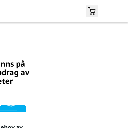
inns på
pdrag av
eter
 behov av