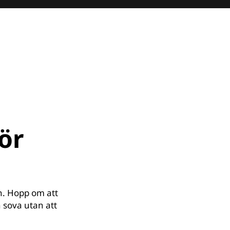
ör
n. Hopp om att
 sova utan att