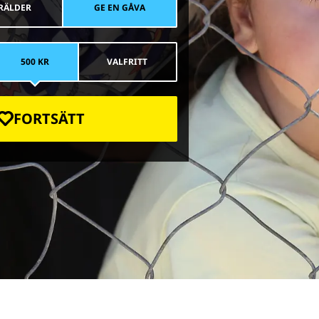
RÄLDER
GE EN GÅVA
500 KR
VALFRITT
FORTSÄTT