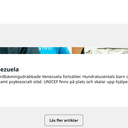
nezuela
jordbävningsdrabbade Venezuela fortsätter. Hundratusentals barn oc
samt psykosocialt stöd. UNICEF finns på plats och skalar upp hjälp
Läs fler artiklar