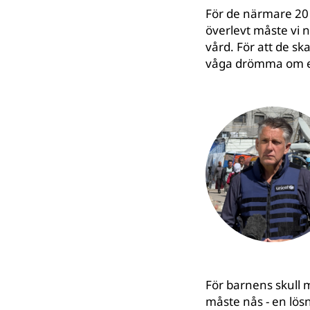
För de närmare 20 
överlevt måste vi n
vård. För att de sk
våga drömma om 
För barnens skull m
måste nås - en lös