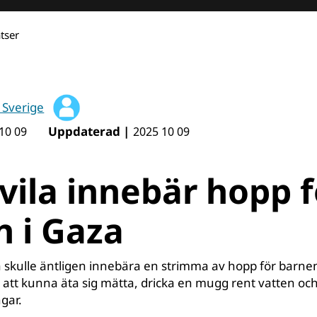
atser
 Sverige
Uppdaterad |
10 09
2025 10 09
ila innebär hopp f
 i Gaza
a skulle äntligen innebära en strimma av hopp för barne
att kunna äta sig mätta, dricka en mugg rent vatten och
ngar.