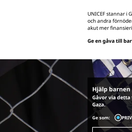
UNICEF stannar i G
och andra förnöden
akut mer finansier
Ge en gåva till ba
Hjälp barnen 
Gåvor via detta
Gaza.
Ge som:
PRI