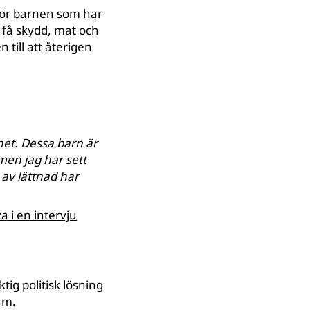
för barnen som har
, få skydd, mat och
 till att återigen
net. Dessa barn är
men jag har sett
 av lättnad har
a i en intervju
tig politisk lösning
rum.