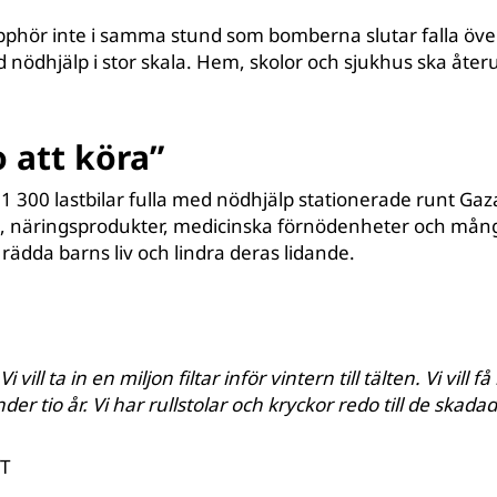
pphör inte i samma stund som bomberna slutar falla öv
 nödhjälp i stor skala. Hem, skolor och sjukhus ska åte
o att köra”
 1 300 lastbilar fulla med nödhjälp stationerade runt Ga
lt, näringsprodukter, medicinska förnödenheter och mån
 rädda barns liv och lindra deras lidande.
i vill ta in en miljon filtar inför vintern till tälten. Vi vill 
under tio år. Vi har rullstolar och kryckor redo till de skada
VT