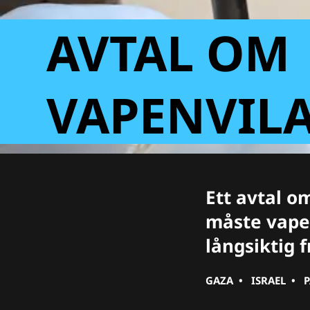
AVTAL OM
VAPENVILA
Ett avtal o
måste vapen
långsiktig f
GAZA
•
ISRAEL
•