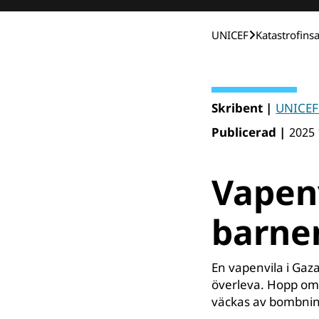
UNICEF
Katastrofins
Skribent |
UNICEF
Publicerad |
2025 
Vapenv
barnen
En vapenvila i Gaz
överleva. Hopp om 
väckas av bombni