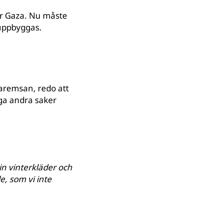
er Gaza. Nu måste
ruppbyggas.
zaremsan, redo att
ga andra saker
få in vinterkläder och
de, som vi inte