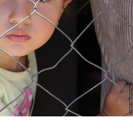
© UNICEF/UNI804945/El Baba