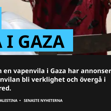
 I GAZA
m en vapenvila i Gaza har annonse
vilan bli verklighet och övergå i
red.
PALESTINA
•
SENASTE NYHETERNA