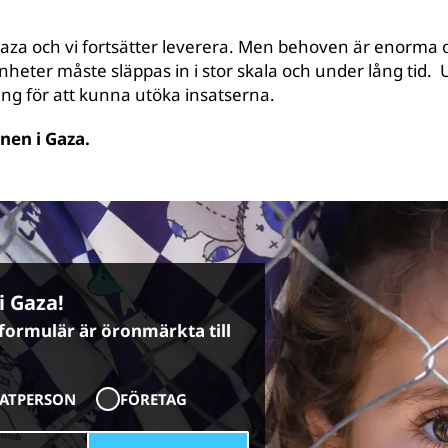
aza och vi fortsätter leverera. Men behoven är enorma 
heter måste släppas in i stor skala och under lång tid
ing för att kunna utöka insatserna.
rnen i Gaza.
i Gaza!
 formulär är öronmärkta till
VATPERSON
FÖRETAG