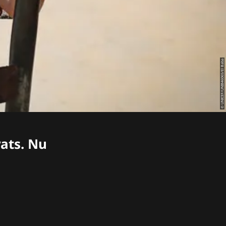
© UNICEF/UNI846065/El Baba
rats. Nu