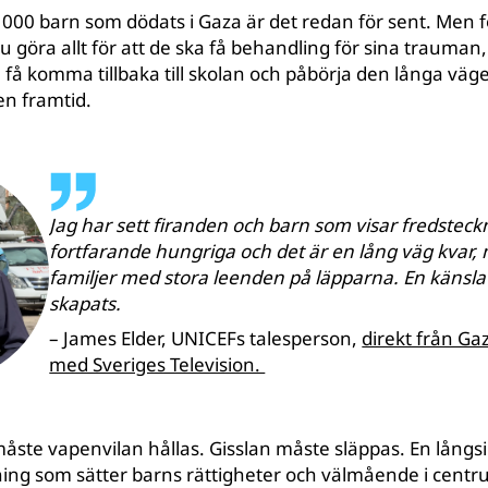
000 barn som dödats i Gaza är det redan för sent. Men 
u göra allt för att de ska få behandling för sina trauman
a få komma tillbaka till skolan och påbörja den långa vägen
en framtid.
Jag har sett firanden och barn som visar fredsteck
fortfarande hungriga och det är en lång väg kvar, 
familjer med stora leenden på läpparna. En känsla
skapats.
– James Elder, UNICEFs talesperson,
direkt från Gaz
med Sveriges Television.
åste vapenvilan hållas. Gisslan måste släppas. En långsik
ning som sätter barns rättigheter och välmående i cent