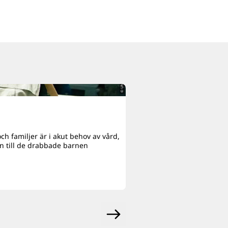
© UNICEF/UN0879564/Párraga
#
UNICEFs katastroflager
”Fint att man är en
h familjer är i akut behov av vård,
Artisten och låtskrivaren M
en till de drabbade barnen
royalties för en av sina lå
Läs mer