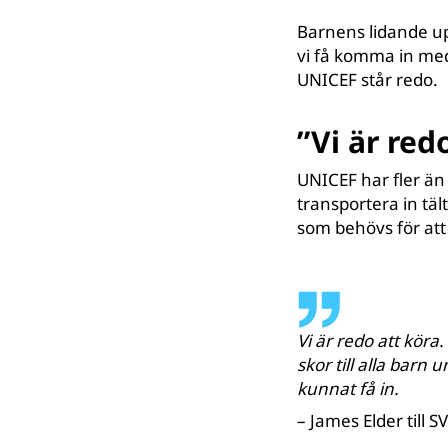
Barnens lidande u
vi få komma in med
UNICEF står redo.
”Vi är red
UNICEF har fler än
transportera in tä
som behövs för att
Vi är redo att köra. V
skor till alla barn 
kunnat få in.
– James Elder till S