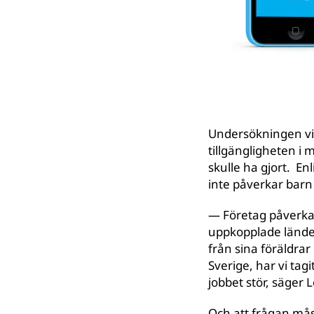
Undersökningen vis
tillgängligheten i 
skulle ha gjort. En
inte påverkar barn
— Företag påverkar 
uppkopplade länder
från sina föräldrar
Sverige, har vi tag
jobbet stör, säger
Och att frågan mås