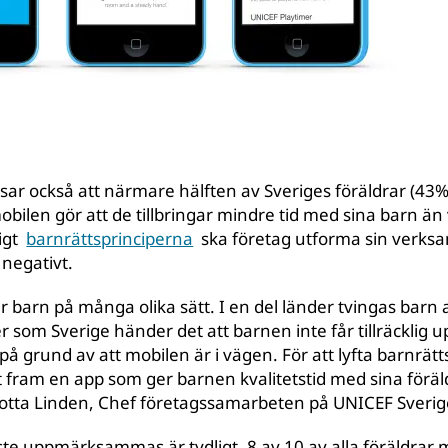
ar också att närmare hälften av Sveriges föräldrar (43
mobilen gör att de tillbringar mindre tid med sina barn ä
ligt
barnrättsprinciperna
ska företag utforma sin verksa
 negativt.
barn på många olika sätt. I en del länder tvingas barn a
 som Sverige händer det att barnen inte får tillräckli
 på grund av att mobilen är i vägen. För att lyfta barnrätt
it fram en app som ger barnen kvalitetstid med sina föräl
 Lotta Linden, Chef företagssamarbeten på UNICEF Sverig
te uppmärksammas är tydligt. 8 av 10 av alla föräldrar 