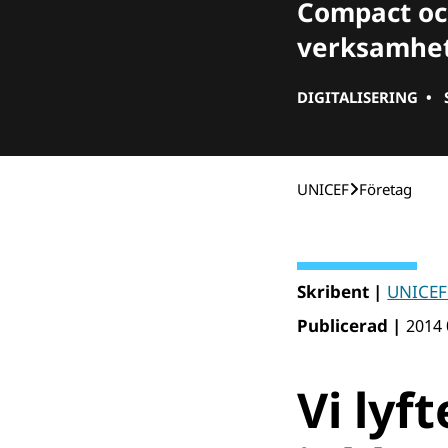
Compact oc
verksamhet 
DIGITALISERING
•
UNICEF
Företag
Skribent |
UNICEF
Publicerad |
2014 
Vi lyf