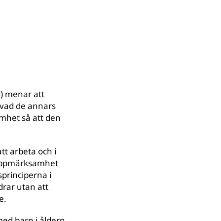
%) menar att
n vad de annars
mhet så att den
tt arbeta och i
g uppmärksamhet
sprinciperna i
drar utan att
e.
med barn i åldern