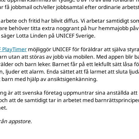
r få jobbmail och/eller jobbsamtal efter ordinarie arbetst
bete och fritid har blivit diffus. Vi arbetar samtidigt so
ivare behöver titta extra noggrant på hur hemmajobb på
t, säger Lotta Linden på UNICEF Sverige.
 PlayTimer
möjliggör UNICEF för föräldrar att själva styra
n utan att störas av jobb via mobilen. Med appen blir b
der och barn leker. Barnet får på ett lekfullt sätt låsa f
ljuder ett alarm. Enda sättet att få larmet att sluta ljuda
t barn med hjälp av ansiktsigenkänning.
g är att svenska företag uppmuntrar sina anställda att
h att de samtidigt tar in arbetet med barnrättsprinciper
et.
rån appstore.