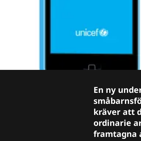
En ny under
småbarnsför
kräver att 
ordinarie a
framtagna 