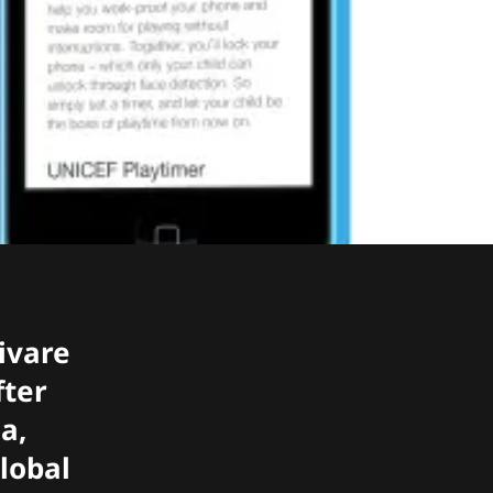
ivare
fter
a,
lobal