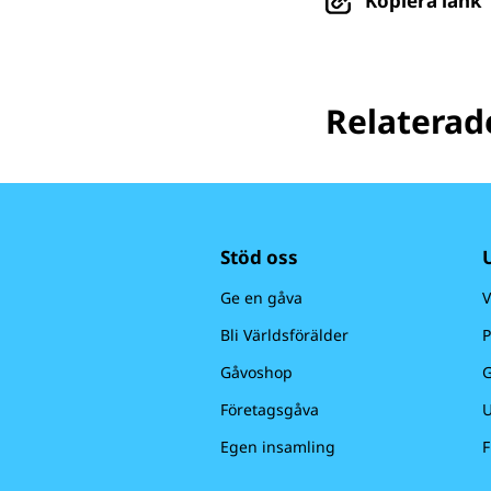
Kopiera länk
Relaterade
Stöd oss
Ge en gåva
V
Bli Världsförälder
P
Gåvoshop
G
Företagsgåva
U
Egen insamling
F