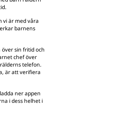
id.
m vi är med våra
verkar barnens
 över sin fritid och
arnet chef över
örälderns telefon.
, är att verifiera
 ladda ner appen
na i dess helhet i