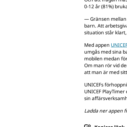
0-12 år (81%) bruka
— Gränsen mellan ar
barn. Att arbetsg
situation står klar
Med appen
UNICEF
umgås med sina bar
mobilen medan föräl
Om man rör vid den, 
att man är med sit
UNICEFs förhoppnin
UNICEF PlayTimer oc
sin affärsverksamh
Ladda ner appen f