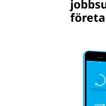
jobbs
föret