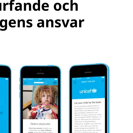
urfande och
agens ansvar