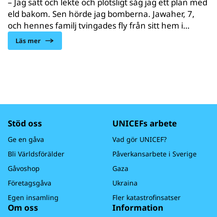
– Jag satt och lekte och plötsligt såg jag ett plan med
eld bakom. Sen hörde jag bomberna. Jawaher, 7,
och hennes familj tvingades fly från sitt hem i
Jemen och göra den farliga resan över havet till
Läs mer
Djibouti. Det här är hennes berättelse.
Stöd oss
UNICEFs arbete
Ge en gåva
Vad gör UNICEF?
Bli Världsförälder
Påverkansarbete i Sverige
Gåvoshop
Gaza
Företagsgåva
Ukraina
Egen insamling
Fler katastrofinsatser
Om oss
Information