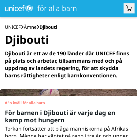
UNICEF
Ämne
Djibouti
Djibouti
Djibouti är ett av de 190 länder där UNICEF finns
på plats och arbetar, tillsammans med och på
uppdrag av landets regering, för att skydda
barns rättigheter enligt barnkonventionen.
#
En kväll för alla barn
För barnen i Djibouti är varje dag en
kamp mot hungern
Torkan fortsätter att plåga människorna på Afrikas
horn. Många har väntat på regn i tre år, och under