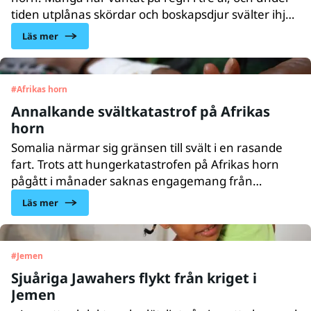
tiden utplånas skördar och boskapsdjur svälter ihjäl.
Flera miljoner barn lider av undernäring och
Läs mer
riskerar att dö. I Djibouti jobbar UNICEF dygnet runt
för att bromsa den skenande katastrofen.
#
Afrikas horn
Annalkande svältkatastrof på Afrikas
horn
Somalia närmar sig gränsen till svält i en rasande
fart. Trots att hungerkatastrofen på Afrikas horn
pågått i månader saknas engagemang från
omvärlden. Två miljoner barn i området lider just nu
Läs mer
av svår akut undernäring och riskerar att dö. Under
kommande halvår förväntas hälften av alla barn
under fem år i Somalia lida av undernäring.
#
Jemen
Sjuåriga Jawahers flykt från kriget i
Jemen